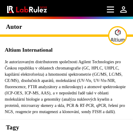
Autor
Altium International
Je autorizovaným distributorem společnosti Agilent Technologies pro
Českou republiku v oblastech chromatografie (GC, HPLC, UHPLC,
kapilární elektroforéza) a hmotnostní spektrometrie (GC/MS, LC/MS,
CE/MS), disolučních aparátů, molekulární (UV-Vis, UV-Vis-NIR,
fluorescence, FTIR analyzátory a mikroskopy) a atomové spektroskopie
(ICP-OES, ICP-MS, AAS), a v neposlední řadě také v oblasti
molekulární biologie a genomiky (analýza nukleových kyselin a
proteinů, microarray skenery a skla, PCR & RT-PCR, qPCR, řešení pro
NGS, reagencie pro mutagenezi a klonování, sondy FISH a další).
Tagy