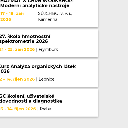
HAZMAT & CBRN WORKSHOP:
Moderní analytické nástroje
pro identifikaci CBRN látek a
17 - 18. září
|
SÚJCHBO, v. v. i.,
kontrolu kvality
2026
Kamenná
27. Škola hmotnostní
spektrometrie 2026
21 - 25. září 2026
|
Frymburk
Kurz Analýza organických látek
2026
2 - 14. říjen 2026
|
Lednice
GC školení, uživatelské
dovednosti a diagnostika
13 - 14. říjen 2026
|
Praha