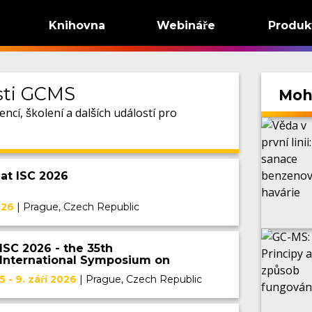
Knihovna
Webináře
Produk
asti GCMS
Mohl
cí, školení a dalších událostí pro
at ISC 2026
026
|
Prague, Czech Republic
ISC 2026 - the 35th
International Symposium on
Chromatography
5 - 9. září 2026
|
Prague, Czech Republic