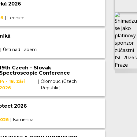
rků 2026
26
|
Lednice
miků
|
Ústí nad Labem
19th Czech - Slovak
Spectroscopic Conference
(CSSC) & Mössbauer
14 - 18. září
|
Olomouc (Czech
Spectroscopy in Material
2026
Republic)
Science (MSMS)
otect 2026
 2026
|
Kamenná