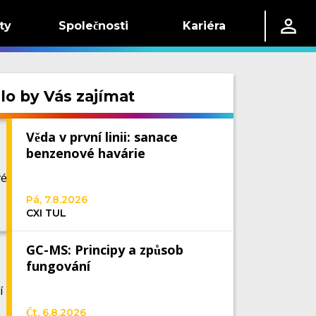
ty
Společnosti
Kariéra
o by Vás zajímat
Věda v první linii: sanace
benzenové havárie
Pá, 7.8.2026
CXI TUL
GC-MS: Principy a způsob
fungování
Čt, 6.8.2026