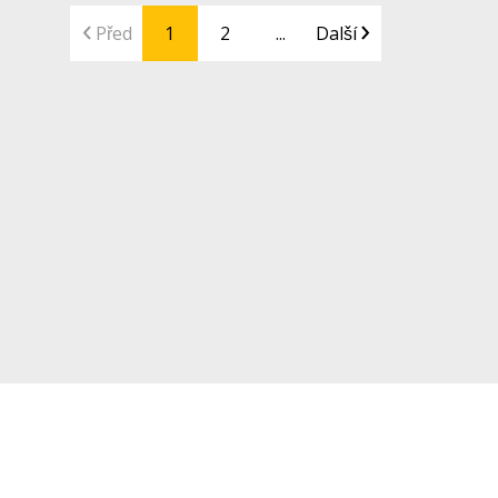
Před
1
2
...
Další