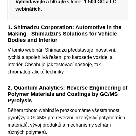
Vyhledávejte a filtrujte
v témeř
1 500 GC a LC
webinářích
.
1. Shimadzu Corporation: Automotive in the
Making - Shimadzu's Solutions for Vehicle
Bodies and Interior
V tomto webináři Shimadzu představuje inovativní,
rychlá a spolehlivá řešení pro karoserie vozidel a
interiér. Obsahuje jak testovací nástroje, tak
chromatografické techniky.
2. Quantum Analytics: Reverse Engineering of
Polymer Materials and Coatings by GC/MS
Pyrolysis
Během tohoto webináře prozkoumáme všestrannost
pyrolýzy a GC/MS pro reverzní inženýrství polymerních
materiálů, vývoj produktů a mechanismy selhání
různých polymerů.