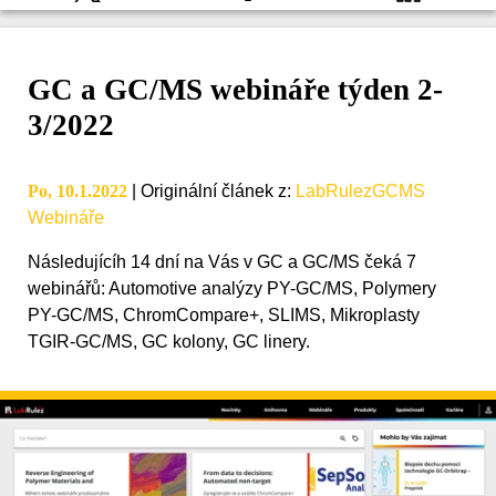
GC a GC/MS webináře týden 2-
3/2022
Po, 10.1.2022
|
Originální článek z
:
LabRulezGCMS
Webináře
Následujícíh 14 dní na Vás v GC a GC/MS čeká 7
webinářů: Automotive analýzy PY-GC/MS, Polymery
PY-GC/MS, ChromCompare+, SLIMS, Mikroplasty
TGIR-GC/MS, GC kolony, GC linery.