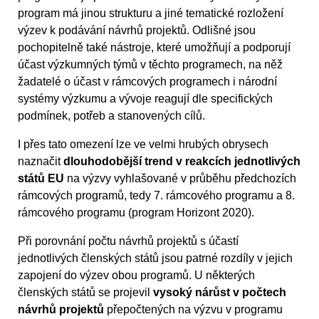
program má jinou strukturu a jiné tematické rozložení
výzev k podávání návrhů projektů. Odlišné jsou
pochopitelně také nástroje, které umožňují a podporují
účast výzkumných týmů v těchto programech, na něž
žadatelé o účast v rámcových programech i národní
systémy výzkumu a vývoje reagují dle specifických
podmínek, potřeb a stanovených cílů.
I přes tato omezení lze ve velmi hrubých obrysech
naznačit
dlouhodobější trend v reakcích jednotlivých
států EU
na výzvy vyhlašované v průběhu předchozích
rámcových programů, tedy 7. rámcového programu a 8.
rámcového programu (program Horizont 2020).
Při porovnání počtu návrhů projektů s účastí
jednotlivých členských států jsou patrné rozdíly v jejich
zapojení do výzev obou programů. U některých
členských států se projevil
vysoký nárůst v počtech
návrhů projektů
přepočtených na výzvu v programu