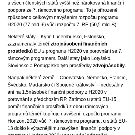
u všech členských států vyšší než nárokovaná finanční
podpora ze 7. rámcového programu. To je přirozeně
způsobeno celkovým navýšením rozpočtu programu
H2020 (77 mld. €) vůči rozpočtu 7. RP (50,5 mld. €).
Některé státy – Kypr, Lucembursko, Estonsko,
zaznamenaly téměř
ztrojnásobení finančních
prostředků
EU z programu H2020 ve porovnání se 7.
rámcovým programem. Další státy jako Lotyšsko,
Slovinsko a Portugalsko tyto prostředky
zdvojnásobily
.
Naopak některé země – Chorvatsko, Německo, Francie,
Švédsko, Maďarsko či Spojené království – nedosáhly
ani na 1,5násobek finanční podpory z H2020 v
porovnání s předchozím RP. Zatímco u států EU-15
poměr finančních prostředků z obou rámcových
programů téměř kopíruje navýšení rozpočtu programu
Horizont 2020 vůči 7. rámcovému programu, u států EU-
13 došlo k výraznějšímu navýšení finanční podpory v