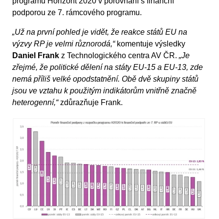
programu Horizont 2020 v porovnání s finanční
podporou ze 7. rámcového programu.
„Už na první pohled je vidět, že reakce států EU na
výzvy RP je velmi různorodá,“
komentuje výsledky
Daniel Frank
z Technologického centra AV ČR.
„Je
zřejmé, že politické dělení na státy EU-15 a EU-13, zde
nemá příliš velké opodstatnění. Obě dvě skupiny států
jsou ve vztahu k použitým indikátorům vnitřně značně
heterogenní,“
zdůrazňuje Frank.