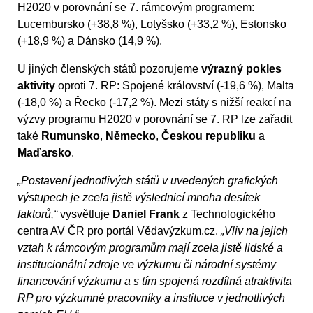
H2020 v porovnání se 7. rámcovým programem:
Lucembursko (+38,8 %), Lotyšsko (+33,2 %), Estonsko
(+18,9 %) a Dánsko (14,9 %).
U jiných členských států pozorujeme
výrazný pokles
aktivity
oproti 7. RP: Spojené království (-19,6 %), Malta
(-18,0 %) a Řecko (-17,2 %). Mezi státy s nižší reakcí na
výzvy programu H2020 v porovnání se 7. RP lze zařadit
také
Rumunsko
,
Německo
,
Českou republiku
a
Maďarsko
.
„Postavení jednotlivých států v uvedených grafických
výstupech je zcela jistě výslednicí mnoha desítek
faktorů,“
vysvětluje
Daniel Frank
z Technologického
centra AV ČR pro portál Vědavýzkum.cz.
„Vliv na jejich
vztah k rámcovým programům mají zcela jistě lidské a
institucionální zdroje ve výzkumu či národní systémy
financování výzkumu a s tím spojená rozdílná atraktivita
RP pro výzkumné pracovníky a instituce v jednotlivých