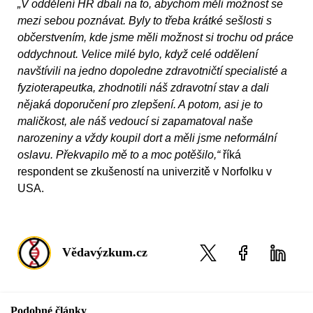
„V oddělení HR dbali na to, abychom měli možnost se
mezi sebou poznávat. Byly to třeba krátké sešlosti s
občerstvením, kde jsme měli možnost si trochu od práce
oddychnout. Velice milé bylo, když celé oddělení
navštívili na jedno dopoledne zdravotničtí specialisté a
fyzioterapeutka, zhodnotili náš zdravotní stav a dali
nějaká doporučení pro zlepšení. A potom, asi je to
maličkost, ale náš vedoucí si zapamatoval naše
narozeniny a vždy koupil dort a měli jsme neformální
oslavu. Překvapilo mě to a moc potěšilo,“
říká
respondent se zkušeností na univerzitě v Norfolku v
USA.
Vědavýzkum.cz
Podobné články