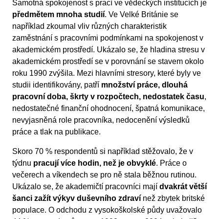
Samotná spokojenost s prací ve vědeckých institucích je
předmětem mnoha studií
. Ve Velké Británie se
například zkoumal vliv různých charakteristik
zaměstnání s pracovními podmínkami na spokojenost v
akademickém prostředí. Ukázalo se, že hladina stresu v
akademickém prostředí se v porovnání se stavem okolo
roku 1990 zvýšila. Mezi hlavními stresory, které byly ve
studii identifikovány, patří
množství práce, dlouhá
pracovní doba, škrty v rozpočtech, nedostatek času
,
nedostatečné finanční ohodnocení, špatná komunikace,
nevyjasněná role pracovníka, nedocenění výsledků
práce a tlak na publikace.
Skoro 70 % respondentů si například stěžovalo, že v
týdnu
pracují více hodin, než je obvyklé
. Práce o
večerech a víkendech se pro ně stala běžnou rutinou.
Ukázalo se, že akademičtí pracovníci mají
dvakrát větší
šanci zažít výkyv duševního zdraví
než zbytek britské
populace. O odchodu z vysokoškolské půdy uvažovalo