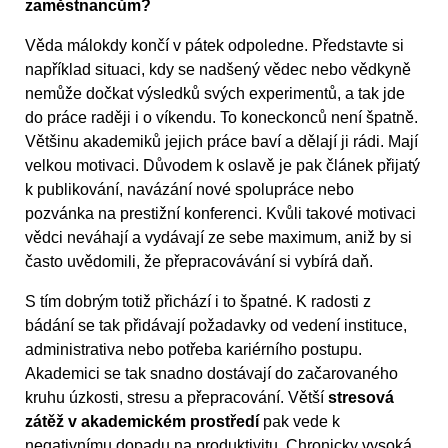
zaměstnancům?
Věda málokdy končí v pátek odpoledne. Představte si
například situaci, kdy se nadšený vědec nebo vědkyně
nemůže dočkat výsledků svých experimentů, a tak jde
do práce raději i o víkendu. To koneckonců není špatně.
Většinu akademiků jejich práce baví a dělají ji rádi. Mají
velkou motivaci. Důvodem k oslavě je pak článek přijatý
k publikování, navázání nové spolupráce nebo
pozvánka na prestižní konferenci. Kvůli takové motivaci
vědci neváhají a vydávají ze sebe maximum, aniž by si
často uvědomili, že přepracovávání si vybírá daň.
S tím dobrým totiž přichází i to špatné. K radosti z
bádání se tak přidávají požadavky od vedení instituce,
administrativa nebo potřeba kariérního postupu.
Akademici se tak snadno dostávají do začarovaného
kruhu úzkosti, stresu a přepracování. Větší
stresová
zátěž v akademickém prostředí
pak vede k
negativnímu dopadu na produktivitu. Chronicky vysoká