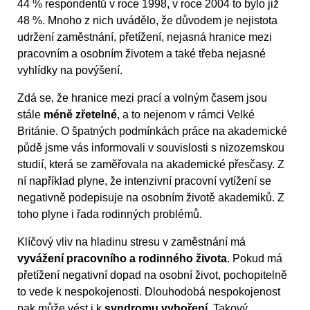
44 % respondentů v roce 1998, v roce 2004 to bylo již
48 %. Mnoho z nich uvádělo, že důvodem je nejistota
udržení zaměstnání, přetížení, nejasná hranice mezi
pracovním a osobním životem a také třeba nejasné
vyhlídky na povýšení.
Zdá se, že hranice mezi prací a volným časem jsou
stále
méně zřetelné
, a to nejenom v rámci Velké
Británie. O špatných podmínkách práce na akademické
půdě jsme vás informovali v souvislosti s nizozemskou
studií, která se zaměřovala na akademické přesčasy. Z
ní například plyne, že intenzivní pracovní vytížení se
negativně podepisuje na osobním životě akademiků. Z
toho plyne i řada rodinných problémů.
Klíčový vliv na hladinu stresu v zaměstnání má
vyvážení pracovního a rodinného života
. Pokud má
přetížení negativní dopad na osobní život, pochopitelně
to vede k nespokojenosti. Dlouhodobá nespokojenost
pak může vést i k
syndromu vyhoření
. Takový