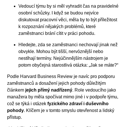
Vedoucí týmu by si měl vyhradit čas na pravidelné
osobní schůzky. I když se budou nejvíce
diskutovat pracovní věci, měla by to být příležitost
k rozpoznání nějakých problémů, které
zaměstnanci brání cítit v práci pohodu.
Hledejte, zda se zaměstnanci nechovají jinak než
obvykle. Mohou být tišší, nervóznější nebo
nestíhají termíny. Nejúčinnějším nástrojem je
potom obyčejná starostlivá otázka: „Jak se máte?“
Podle Harvard Business Review je navíc pro podporu
zaměstnanců a dosažení jejich pohody důležitým
článkem
jejich přímý nadřízený
. Role vedoucího jako
manažera by měla spočívat mimo jiné i v podpoře týmu,
což se týká i otázek
fyzického zdraví i duševního
pohody
. Klíčem je v tomto smyslu otevřenost a lidský
přístup.