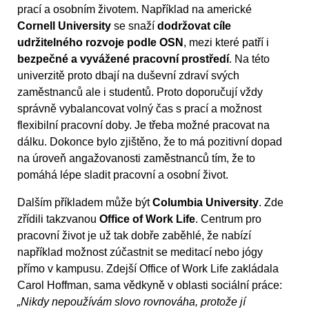
prací a osobním životem. Například na americké
Cornell University
se snaží
dodržovat cíle
udržitelného rozvoje podle OSN
, mezi které patří i
bezpečné a vyvážené pracovní prostředí
. Na této
univerzitě proto dbají na duševní zdraví svých
zaměstnanců ale i studentů. Proto doporučují vždy
správně vybalancovat volný čas s prací a možnost
flexibilní pracovní doby. Je třeba možné pracovat na
dálku. Dokonce bylo zjištěno, že to má pozitivní dopad
na úroveň angažovanosti zaměstnanců tím, že to
pomáhá lépe sladit pracovní a osobní život.
Dalším příkladem může být
Columbia University
. Zde
zřídili takzvanou
Office of Work Life
. Centrum pro
pracovní život je už tak dobře zaběhlé, že nabízí
například možnost zúčastnit se meditací nebo jógy
přímo v kampusu. Zdejší Office of Work Life zakládala
Carol Hoffman, sama vědkyně v oblasti sociální práce:
„Nikdy nepoužívám slovo rovnováha, protože jí