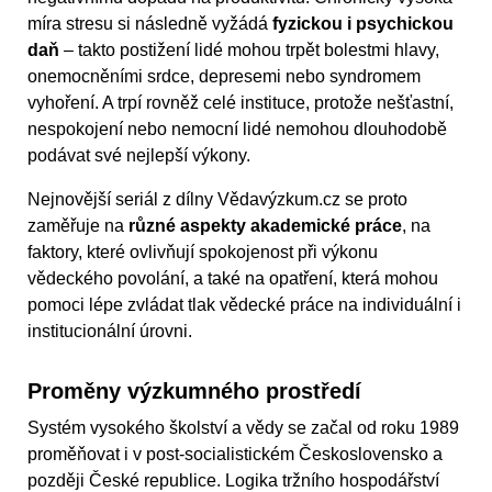
míra stresu si následně vyžádá
fyzickou i psychickou
daň
– takto postižení lidé mohou trpět bolestmi hlavy,
onemocněními srdce, depresemi nebo syndromem
vyhoření. A trpí rovněž celé instituce, protože nešťastní,
nespokojení nebo nemocní lidé nemohou dlouhodobě
podávat své nejlepší výkony.
Nejnovější seriál z dílny Vědavýzkum.cz se proto
zaměřuje na
různé aspekty akademické práce
, na
faktory, které ovlivňují spokojenost při výkonu
vědeckého povolání, a také na opatření, která mohou
pomoci lépe zvládat tlak vědecké práce na individuální i
institucionální úrovni.
Proměny výzkumného prostředí
Systém vysokého školství a vědy se začal od roku 1989
proměňovat i v post-socialistickém Československo a
později České republice. Logika tržního hospodářství