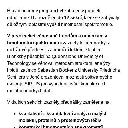
Hlavní odborný program byl zahájen v pondělí
odpoledne. Byl rozdělen do
12 sekcí
, které se zabývaly
důležitými oblastmi využití hmotnostní spektrometrie.
V první sekci věnované trendům a novinkám v
hmotnostní spektrometrii
zazněly tři přednášky, z
nichž dvě přednesli zahraniční lektoři. Stephen
Blanksby působící na Queensland University of
Technology se věnoval metodám strukturní analýzy
lipidů, zatímco Sebastian Böcker z University Friedricha
Schillera v Jeně prezentoval možnosti softwarového
nástroje SIRIUS pro vyhodnocování komplexních
metabolomických dat.
V dalších sekcích zazněly přednášky zaměřené na:
kvalitativní
a
kvantitativní analýzu malých
molekul
,
proteinů
a
proteinových léčiv
konstrukci hmotnostních spektrometrů