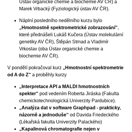
Ústav organické chemie a biochemie AV ČR) a
Marek Vrbacký (Fyziologický ústav AV ČR).
Náplní posledního nedělního kurzu bylo
„Hmotnostně spektrometrické zobrazování“
,
které přednášeli Lukáš Kučera (Ústav molekulární
genetiky AV ČR), Štěpán Strnad a Vladimír
Vrkoslav (oba Ústav organické chemie a
biochemie AV ČR).
V pondělí pokračoval kurz
„Hmotnostní spektrometrie
od A do Z“
a proběhly kurzy
„Interpretace API a MALDI hmotnostních
spekter“
pod vedením Roberta Jiráska (Fakulta
chemickotechnologická Univerzity Pardubice).
„Analýza dat v software Graphpad - prakticky,
názorně a jednoduše“
od Davida Friedeckého
(Lékařská fakulta Univerzity Palackého)
„Kapalinová chromatografie nejen v