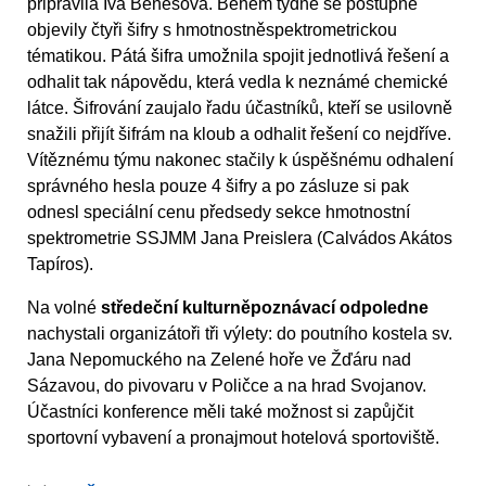
připravila Iva Benešová. Během týdne se postupně
objevily čtyři šifry s hmotnostněspektrometrickou
tématikou. Pátá šifra umožnila spojit jednotlivá řešení a
odhalit tak nápovědu, která vedla k neznámé chemické
látce. Šifrování zaujalo řadu účastníků, kteří se usilovně
snažili přijít šifrám na kloub a odhalit řešení co nejdříve.
Vítěznému týmu nakonec stačily k úspěšnému odhalení
správného hesla pouze 4 šifry a po zásluze si pak
odnesl speciální cenu předsedy sekce hmotnostní
spektrometrie SSJMM Jana Preislera (Calvádos Akátos
Tapíros).
Na volné
středeční kulturněpoznávací odpoledne
nachystali organizátoři tři výlety: do poutního kostela sv.
Jana Nepomuckého na Zelené hoře ve Žďáru nad
Sázavou, do pivovaru v Poličce a na hrad Svojanov.
Účastníci konference měli také možnost si zapůjčit
sportovní vybavení a pronajmout hotelová sportoviště.