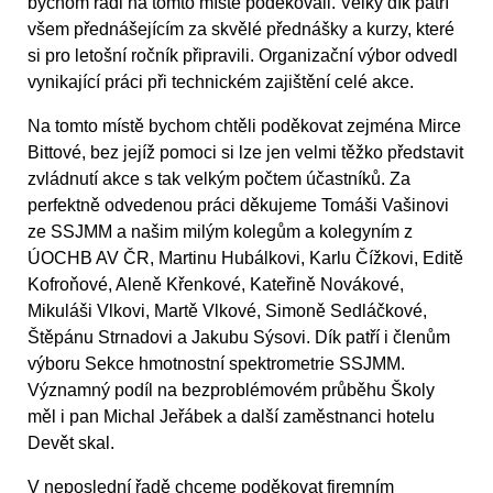
bychom rádi na tomto místě poděkovali. Velký dík patří
všem přednášejícím za skvělé přednášky a kurzy, které
si pro letošní ročník připravili. Organizační výbor odvedl
vynikající práci při technickém zajištění celé akce.
Na tomto místě bychom chtěli poděkovat zejména Mirce
Bittové, bez jejíž pomoci si lze jen velmi těžko představit
zvládnutí akce s tak velkým počtem účastníků. Za
perfektně odvedenou práci děkujeme Tomáši Vašinovi
ze SSJMM a našim milým kolegům a kolegyním z
ÚOCHB AV ČR, Martinu Hubálkovi, Karlu Čížkovi, Editě
Kofroňové, Aleně Křenkové, Kateřině Novákové,
Mikuláši Vlkovi, Martě Vlkové, Simoně Sedláčkové,
Štěpánu Strnadovi a Jakubu Sýsovi. Dík patří i členům
výboru Sekce hmotnostní spektrometrie SSJMM.
Významný podíl na bezproblémovém průběhu Školy
měl i pan Michal Jeřábek a další zaměstnanci hotelu
Devět skal.
V neposlední řadě chceme poděkovat firemním