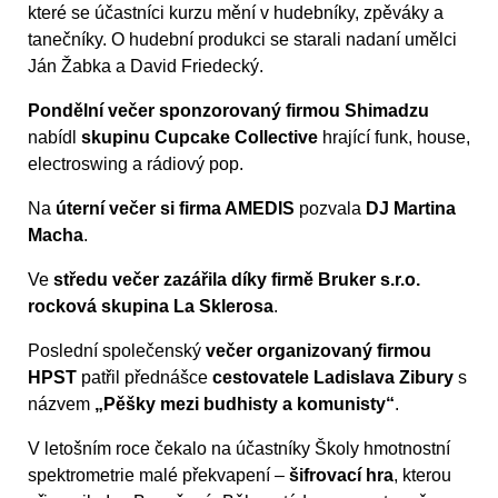
které se účastníci kurzu mění v hudebníky, zpěváky a
tanečníky. O hudební produkci se starali nadaní umělci
Ján Žabka a David Friedecký.
Pondělní večer sponzorovaný firmou Shimadzu
nabídl
skupinu Cupcake Collective
hrající funk, house,
electroswing a rádiový pop.
Na
úterní večer si firma AMEDIS
pozvala
DJ Martina
Macha
.
Ve
středu večer zazářila díky firmě Bruker s.r.o.
rocková skupina La Sklerosa
.
Poslední společenský
večer organizovaný firmou
HPST
patřil přednášce
cestovatele Ladislava Zibury
s
názvem
„Pěšky mezi budhisty a komunisty“
.
V letošním roce čekalo na účastníky Školy hmotnostní
spektrometrie malé překvapení –
šifrovací hra
, kterou