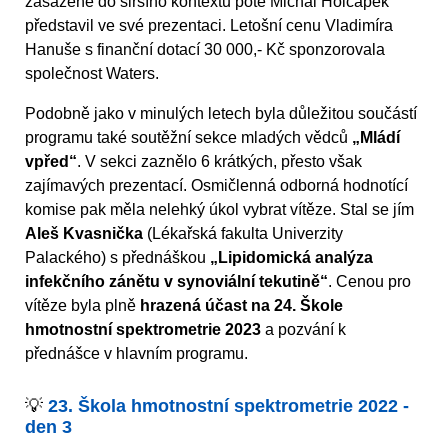
zasazené do širšího kontextu poté Michal Holčapek
představil ve své prezentaci. Letošní cenu Vladimíra
Hanuše s finanční dotací 30 000,- Kč sponzorovala
společnost Waters.
Podobně jako v minulých letech byla důležitou součástí
programu také soutěžní sekce mladých vědců
„Mládí
vpřed“
. V sekci zaznělo 6 krátkých, přesto však
zajímavých prezentací. Osmičlenná odborná hodnotící
komise pak měla nelehký úkol vybrat vítěze. Stal se jím
Aleš Kvasnička
(Lékařská fakulta Univerzity
Palackého) s přednáškou
„Lipidomická analýza
infekčního zánětu v synoviální tekutině“
. Cenou pro
vítěze byla plně
hrazená účast na 24. Škole
hmotnostní spektrometrie 2023
a pozvání k
přednášce v hlavním programu.
💡
23. Škola hmotnostní spektrometrie 2022 -
den 3