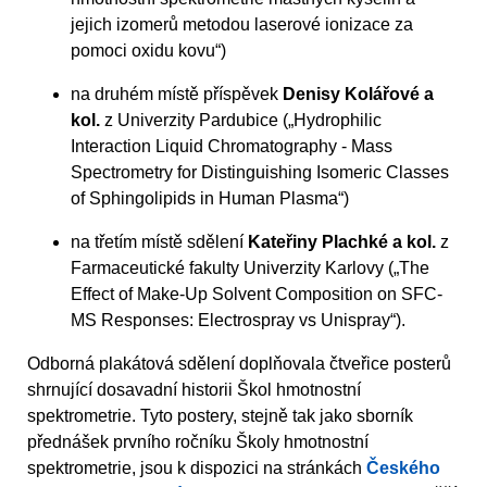
jejich izomerů metodou laserové ionizace za
pomoci oxidu kovu“)
na druhém místě příspěvek
Denisy Kolářové a
kol.
z Univerzity Pardubice („Hydrophilic
Interaction Liquid Chromatography - Mass
Spectrometry for Distinguishing Isomeric Classes
of Sphingolipids in Human Plasma“)
na třetím místě sdělení
Kateřiny Plachké a kol.
z
Farmaceutické fakulty Univerzity Karlovy („The
Effect of Make-Up Solvent Composition on SFC-
MS Responses: Electrospray vs Unispray“).
Odborná plakátová sdělení doplňovala čtveřice posterů
shrnující dosavadní historii Škol hmotnostní
spektrometrie. Tyto postery, stejně tak jako sborník
přednášek prvního ročníku Školy hmotnostní
spektrometrie, jsou k dispozici na stránkách
Českého