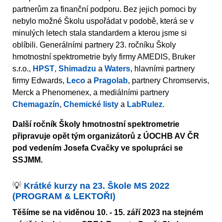
partnerům za finanční podporu. Bez jejich pomoci by
nebylo možné Školu uspořádat v podobě, která se v
minulých letech stala standardem a kterou jsme si
oblíbili. Generálními partnery 23. ročníku Školy
hmotnostní spektrometrie byly firmy AMEDIS, Bruker
s.r.o.,
HPST
,
Shimadzu
a
Waters
, hlavními partnery
firmy Edwards,
Leco
a
Pragolab
, partnery Chromservis,
Merck a Phenomenex, a mediálními partnery
Chemagazín
,
Chemické listy
a
LabRulez
.
Další ročník Školy hmotnostní spektrometrie
připravuje opět tým organizátorů z ÚOCHB AV ČR
pod vedením Josefa Cvačky ve spolupráci se
SSJMM.
💡
Krátké kurzy na 23. Škole MS 2022
(PROGRAM & LEKTOŘI)
Těšíme se na viděnou 10. - 15. září 2023 na stejném