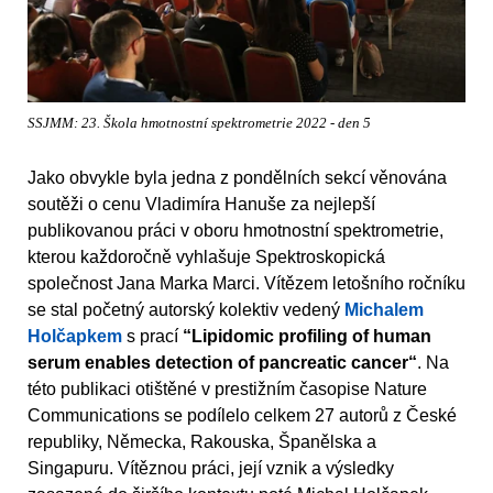
SSJMM: 23. Škola hmotnostní spektrometrie 2022 - den 5
Jako obvykle byla jedna z pondělních sekcí věnována
soutěži o cenu Vladimíra Hanuše za nejlepší
publikovanou práci v oboru hmotnostní spektrometrie,
kterou každoročně vyhlašuje Spektroskopická
společnost Jana Marka Marci. Vítězem letošního ročníku
se stal početný autorský kolektiv vedený
Michalem
Holčapkem
s prací
“Lipidomic profiling of human
serum enables detection of pancreatic cancer“
. Na
této publikaci otištěné v prestižním časopise Nature
Communications se podílelo celkem 27 autorů z České
republiky, Německa, Rakouska, Španělska a
Singapuru. Vítěznou práci, její vznik a výsledky