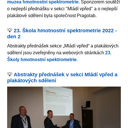
muzea hmotnostní spektrometrie
. Sponzorem soutěží
o nejlepší přednášku v sekci "Mládí vpřed" a o nejlepší
plakátové sdělení byla společnost Pragolab.
💡
23. Škola hmotnostní spektrometrie 2022 -
den 2
Abstrakty přednášek sekce „Mládí vpřed“ a plakátových
sdělení jsou zveřejněny na webových stránkách
23.
Školy hmotnostní spektrometrie
.
💡
Abstrakty přednášek v sekci Mládí vpřed a
plakátových sdělení