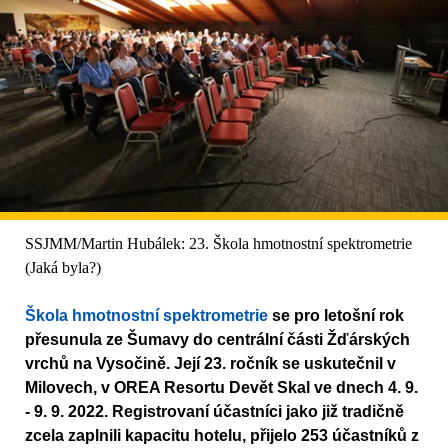
SSJMM/Martin Hubálek: 23. Škola hmotnostní spektrometrie
(Jaká byla?)
Škola hmotnostní spektrometrie
se pro letošní rok
přesunula ze Šumavy do centrální části Žďárských
vrchů na Vysočině. Její 23. ročník se uskutečnil v
Milovech, v OREA Resortu Devět Skal ve dnech 4. 9.
- 9. 9. 2022. Registrovaní účastníci jako již tradičně
zcela zaplnili kapacitu hotelu, přijelo 253 účastníků z