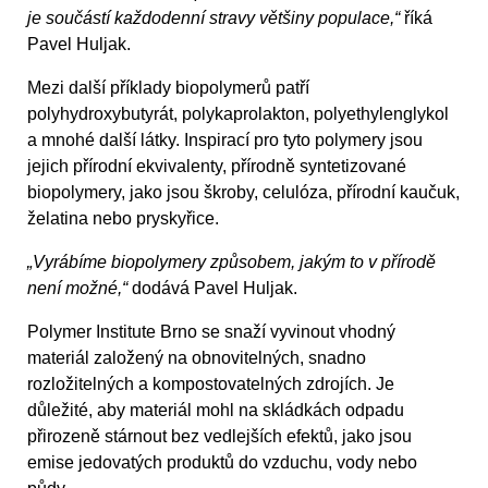
je součástí každodenní stravy většiny populace,“
říká
Pavel Huljak.
Mezi další příklady biopolymerů patří
polyhydroxybutyrát, polykaprolakton, polyethylenglykol
a mnohé další látky. Inspirací pro tyto polymery jsou
jejich přírodní ekvivalenty, přírodně syntetizované
biopolymery, jako jsou škroby, celulóza, přírodní kaučuk,
želatina nebo pryskyřice.
„Vyrábíme biopolymery způsobem, jakým to v přírodě
není možné,“
dodává Pavel Huljak.
Polymer Institute Brno se snaží vyvinout vhodný
materiál založený na obnovitelných, snadno
rozložitelných a kompostovatelných zdrojích. Je
důležité, aby materiál mohl na skládkách odpadu
přirozeně stárnout bez vedlejších efektů, jako jsou
emise jedovatých produktů do vzduchu, vody nebo