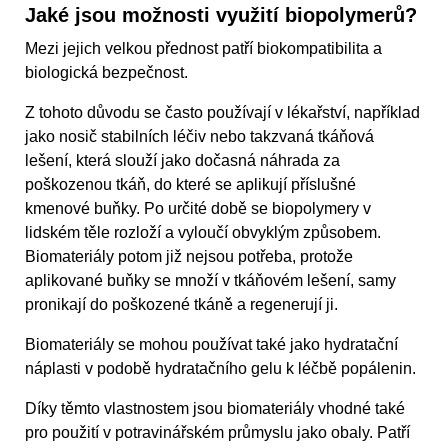
Jaké jsou možnosti využití biopolymerů?
Mezi jejich velkou přednost patří biokompatibilita a
biologická bezpečnost.
Z tohoto důvodu se často používají v lékařství, například
jako nosič stabilních léčiv nebo takzvaná tkáňová
lešení, která slouží jako dočasná náhrada za
poškozenou tkáň, do které se aplikují příslušné
kmenové buňky. Po určité době se biopolymery v
lidském těle rozloží a vyloučí obvyklým způsobem.
Biomateriály potom již nejsou potřeba, protože
aplikované buňky se množí v tkáňovém lešení, samy
pronikají do poškozené tkáně a regenerují ji.
Biomateriály se mohou používat také jako hydratační
náplasti v podobě hydratačního gelu k léčbě popálenin.
Díky těmto vlastnostem jsou biomateriály vhodné také
pro použití v potravinářském průmyslu jako obaly. Patří