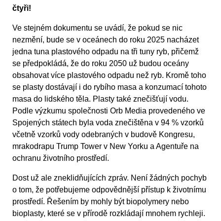
čtyři!
Ve stejném dokumentu se uvádí, že pokud se nic
nezmění, bude se v oceánech do roku 2025 nacházet
jedna tuna plastového odpadu na tři tuny ryb, přičemž
se předpokládá, že do roku 2050 už budou oceány
obsahovat více plastového odpadu než ryb. Kromě toho
se plasty dostávají i do rybího masa a konzumací tohoto
masa do lidského těla. Plasty také znečišťují vodu.
Podle výzkumu společnosti Orb Media provedeného ve
Spojených státech byla voda znečištěna v 94 % vzorků
včetně vzorků vody odebraných v budově Kongresu,
mrakodrapu Trump Tower v New Yorku a Agentuře na
ochranu životního prostředí.
Dost už ale zneklidňujících zpráv. Není žádných pochyb
o tom, že potřebujeme odpovědnější přístup k životnímu
prostředí. Řešením by mohly být biopolymery nebo
bioplasty, které se v přírodě rozkládají mnohem rychleji.