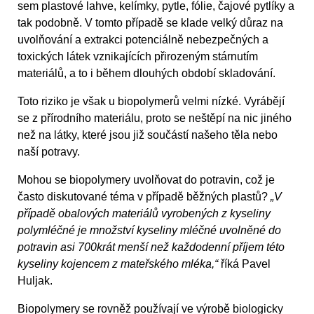
sem plastové lahve, kelímky, pytle, fólie, čajové pytlíky a
tak podobně. V tomto případě se klade velký důraz na
uvolňování a extrakci potenciálně nebezpečných a
toxických látek vznikajících přirozeným stárnutím
materiálů, a to i během dlouhých období skladování.
Toto riziko je však u biopolymerů velmi nízké. Vyrábějí
se z přírodního materiálu, proto se neštěpí na nic jiného
než na látky, které jsou již součástí našeho těla nebo
naší potravy.
Mohou se biopolymery uvolňovat do potravin, což je
často diskutované téma v případě běžných plastů?
„V
případě obalových materiálů vyrobených z kyseliny
polymléčné je množství kyseliny mléčné uvolněné do
potravin asi 700krát menší než každodenní příjem této
kyseliny kojencem z mateřského mléka,“
říká Pavel
Huljak.
Biopolymery se rovněž používají ve výrobě biologicky