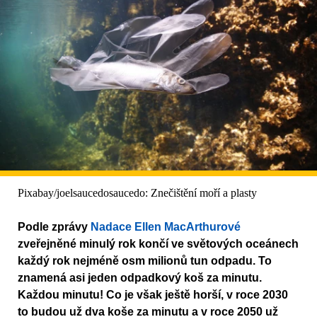
Pixabay/joelsaucedosaucedo: Znečištění moří a plasty
Podle zprávy
Nadace Ellen MacArthurové
zveřejněné minulý rok končí ve světových oceánech
každý rok nejméně osm milionů tun odpadu. To
znamená asi jeden odpadkový koš za minutu.
Každou minutu! Co je však ještě horší, v roce 2030
to budou už dva koše za minutu a v roce 2050 už