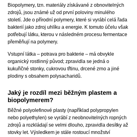
Biopolymery, tzn. materiály získávané z obnovitelných
zdrojů, jsou známé už od první poloviny minulého
století. Jde o přírodní polymery, které si vyrábí celá řada
bakterií jako zdroj uhlíku a energie. K tomuto účelu však
potřebují látku, kterou v následném procesu fermentace
přeměňují na polymery.
Vstupní látka – potrava pro bakterie – má obvykle
organický rostlinný původ; zpravidla se jedná o
kukuřičné stonky, cukrovou třtinu, drcené zrno a jiné
plodiny s obsahem polysacharidů.
Jaký je rozdíl mezi běžným plastem a
biopolymerem?
Běžné polyolefinové plasty (například polypropylen
nebo polyethylen) se vyrábí z neobnovitelných ropných
zdrojů a rozkládají se velmi dlouho, zpravidla desítky až
stovky let. Výsledkem je stále rostoucí množství