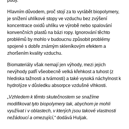
půdy.
Hlavním důvodem, proč stojí za to vyrábět biopolymery,
je snížení uhlíkové stopy ve vzduchu bez zvýšení
koncentrace oxidů uhlíku ve výrobě nebo spalování
konvenčních plastů na bázi ropy. Ignorování těchto
problémů by mohlo v budoucnu způsobit problémy
spojené s dobře známým skleníkovým efektem a
zhoršením kvality vzduchu.
Biomateriály však nemají jen výhody, mezi jejich
nevýhody patří všeobecně velká křehkost a tuhost (z
hlediska tažnosti a tvárnosti) a také vysoká náchylnost k
hydrolýze v důsledku absorpce vzdušné vlhkosti.
„Vzhledem k těmto skutečnostem se snažíme
modifikovat tyto biopolymery tak, abychom je mohli
využívat i v oblastech, v kterých jsou takové vlastnosti
nežádoucí a omezující,“
dodává Huljak.