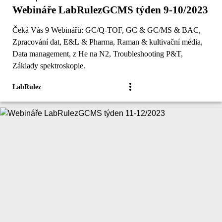
Webináře LabRulezGCMS týden 9-10/2023
Čeká Vás 9 Webinářů: GC/Q-TOF, GC & GC/MS & BAC,
Zpracování dat, E&L & Pharma, Raman & kultivační média,
Data management, z He na N2, Troubleshooting P&T,
Základy spektroskopie.
LabRulez