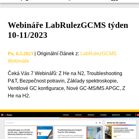
Webináře LabRulezGCMS týden
10-11/2023
Po, 6.3.2023
|
Originální článek z
:
LabRulezGCMS
Webináře
Čeká Vás 7 Webinářů: Z He na N2, Troubleshooting
P&T, Bezpečnost potravin, Základy spektroskopie,
Ventilové GC konfigurace, Nové GC-MS/MS APGC, Z
He na H2.