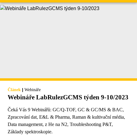
|
Článek
Webináře
Webináře LabRulezGCMS týden 9-10/2023
Čeká Vás 9 Webinářů: GC/Q-TOF, GC & GC/MS & BAC,
Zpracování dat, E&L & Pharma, Raman & kultivační média,
Data management, z He na N2, Troubleshooting P&T,
Základy spektroskopie.