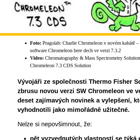
Foto:
Pragolab: Charlie Chromeleon v novém kabátě – n
software Chromeleon bere dech ve verzi 7.3.2
Video:
Chromatography & Mass Spectrometry Soluti
Chromeleon 7.3 CDS Solution
Vývojáři ze společnosti Thermo Fisher Sci
zbrusu novou verzi SW Chromeleon ve ver
deset zajímavých novinek a vylepšení, kte
vyhodnotili jako mimořádně užitečné.
Nelze si nepovšimnout, že:
pět vyzvednutých vlastností se týká