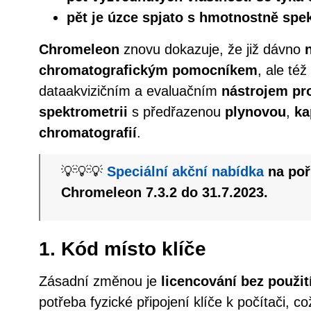
pět je úzce spjato s hmotnostně spe
Chromeleon
znovu dokazuje, že již dávno
chromatografickým pomocníkem
, ale té
dataakvizičním a evaluačním
nástrojem pr
spektrometrii
s předřazenou
plynovou
,
ka
chromatografií
.
💡💡💡
Speciální akční nabídka
na poř
Chromeleon 7.3.2 do 31.7.2023.
1. Kód místo klíče
Zásadní změnou je
licencování bez použit
potřeba fyzické připojení klíče k počítači, c