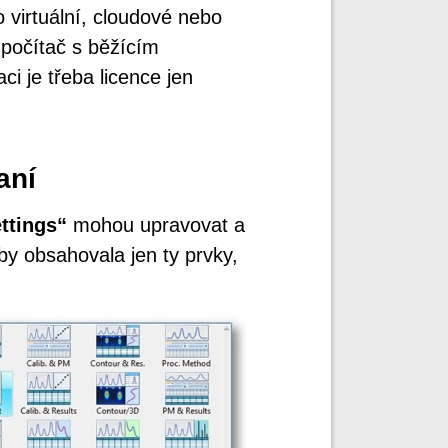
o virtuální, cloudové nebo
 počítač s běžícím
i je třeba licence jen
aní
ttings“
mohou upravovat a
aby obsahovala jen ty prvky,