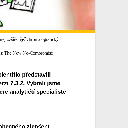
ejrozšířenější chromatografický
ons: The New No-Compromise
entific představili
zi 7.3.2. Vybrali jsme
ré analytičtí specialisté
 obecného zlepšení