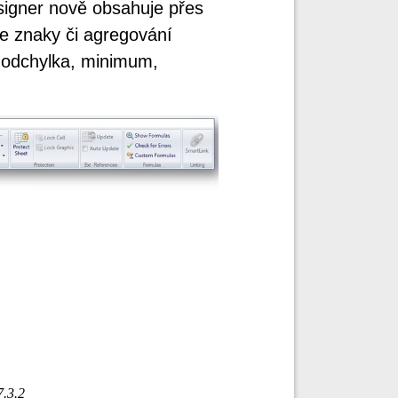
signer nově obsahuje přes
e znaky či agregování
 odchylka, minimum,
7.3.2