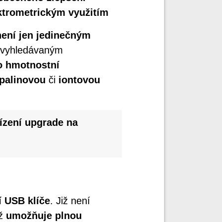
ktrometrickým využitím
není jen jedinečným
ž vyhledávaným
o hmotnostní
palinovou
či
iontovou
ízení upgrade na
í USB klíče
. Již není
ož
umožňuje plnou