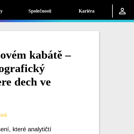
ty
Společnosti
Kariéra
novém kabátě –
ografický
re dech ve
ová
ní, které analytičtí