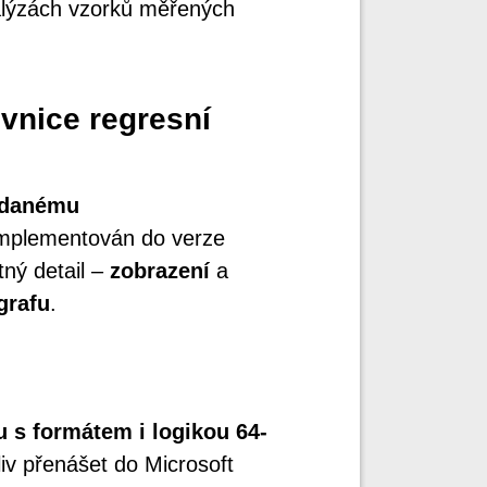
nalýzách vzorků měřených
ovnice regresní
k danému
implementován do verze
tný detail –
zobrazení
a
grafu
.
 s formátem i logikou 64-
iv přenášet do Microsoft