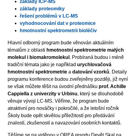
základy ICP-MS
základy proteomiky
řešení problémů v LC-MS
vyhodnocování dat v proteomice
hmotnostní spektrometrii bioléčiv
Hlavní odborný program bude věnován aktuálním
tématům z oblasti
hmotnostní spektrometrie malých
molekul i biomakromolekul
. Probíraná budou i méně
tradiční témata jako je například
urychlovačová
hmotnostní spektrometrie
a
datování vzorků
. Detaily
programu konference budou zveřejněny později, již nyní
se však můžete těšit na úvodní přednášku
prof. Achille
Cappiella z univerzity v Urbinu
, který se dlouhodobě
věnuje vývoji LC-MS. Věříme, že program bude
atraktivní pro nováčky i pokročilé, a že letošní ročník
Školy bude opět skvělou příležitostí pro předávání
znalostí, zkušeností a navazování osobních kontaktů.
Těšíme se na viděnou v OREA resortu Devět Skal na