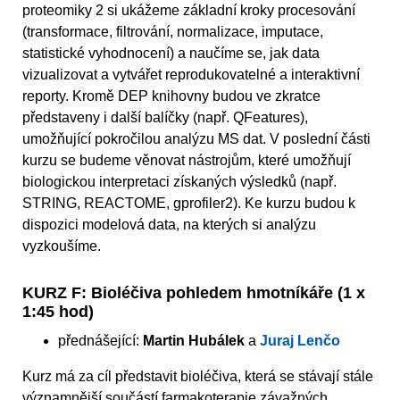
proteomiky 2 si ukážeme základní kroky procesování
(transformace, filtrování, normalizace, imputace,
statistické vyhodnocení) a naučíme se, jak data
vizualizovat a vytvářet reprodukovatelné a interaktivní
reporty. Kromě DEP knihovny budou ve zkratce
představeny i další balíčky (např. QFeatures),
umožňující pokročilou analýzu MS dat. V poslední části
kurzu se budeme věnovat nástrojům, které umožňují
biologickou interpretaci získaných výsledků (např.
STRING, REACTOME, gprofiler2). Ke kurzu budou k
dispozici modelová data, na kterých si analýzu
vyzkoušíme.
KURZ F: Bioléčiva pohledem hmotníkáře (1 x
1:45 hod)
přednášející:
Martin Hubálek
a
Juraj Lenčo
Kurz má za cíl představit bioléčiva, která se stávají stále
významnější součástí farmakoterapie závažných