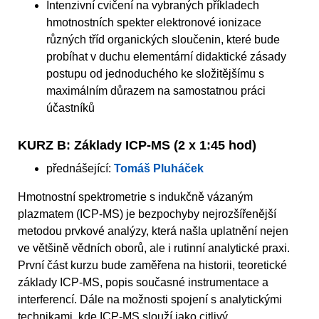
Intenzivní cvičení na vybraných příkladech
hmotnostních spekter elektronové ionizace
různých tříd organických sloučenin, které bude
probíhat v duchu elementární didaktické zásady
postupu od jednoduchého ke složitějšímu s
maximálním důrazem na samostatnou práci
účastníků
KURZ B: Základy ICP-MS (2 x 1:45 hod)
přednášející:
Tomáš Pluháček
Hmotnostní spektrometrie s indukčně vázaným
plazmatem (ICP-MS) je bezpochyby nejrozšířenější
metodou prvkové analýzy, která našla uplatnění nejen
ve většině vědních oborů, ale i rutinní analytické praxi.
První část kurzu bude zaměřena na historii, teoretické
základy ICP-MS, popis současné instrumentace a
interferencí. Dále na možnosti spojení s analytickými
technikami, kde ICP-MS slouží jako citlivý