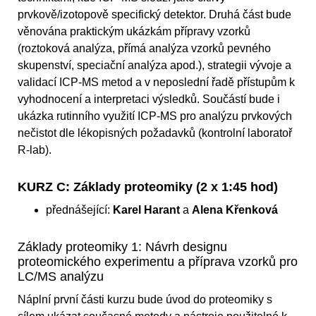
prvkově/izotopově specifický detektor. Druhá část bude
věnována praktickým ukázkám přípravy vzorků
(roztoková analýza, přímá analýza vzorků pevného
skupenství, speciační analýza apod.), strategii vývoje a
validací ICP-MS metod a v neposlední řadě přístupům k
vyhodnocení a interpretaci výsledků. Součástí bude i
ukázka rutinního využití ICP-MS pro analýzu prvkových
nečistot dle lékopisných požadavků (kontrolní laboratoř
R-lab).
KURZ C: Základy proteomiky (2 x 1:45 hod)
přednášející:
Karel Harant
a
Alena Křenková
Základy proteomiky 1: Návrh designu
proteomického experimentu a příprava vzorků pro
LC/MS analýzu
Náplní první části kurzu bude úvod do proteomiky s