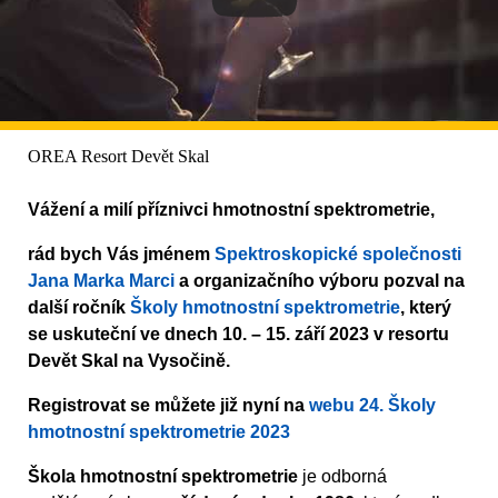
OREA Resort Devět Skal
Vážení a milí příznivci hmotnostní spektrometrie,
rád bych Vás jménem
Spektroskopické společnosti
Jana Marka Marci
a organizačního výboru pozval na
další ročník
Školy hmotnostní spektrometrie
, který
se uskuteční ve dnech 10. – 15. září 2023 v resortu
Devět Skal na Vysočině.
Registrovat se můžete již nyní na
webu 24. Školy
hmotnostní spektrometrie 2023
Škola hmotnostní spektrometrie
je odborná