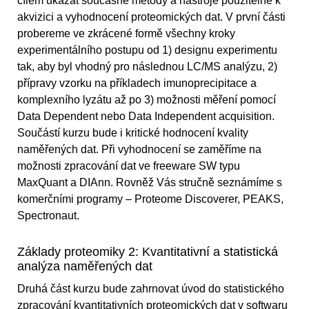
cílem ukázat současné metody a nástroje použitelné k
akvizici a vyhodnocení proteomických dat. V první části
probereme ve zkrácené formě všechny kroky
experimentálního postupu od 1) designu experimentu
tak, aby byl vhodný pro následnou LC/MS analýzu, 2)
přípravy vzorku na příkladech imunoprecipitace a
komplexního lyzátu až po 3) možnosti měření pomocí
Data Dependent nebo Data Independent acquisition.
Součástí kurzu bude i kritické hodnocení kvality
naměřených dat. Při vyhodnocení se zaměříme na
možnosti zpracování dat ve freeware SW typu
MaxQuant a DIAnn. Rovněž Vás stručně seznámíme s
komerčními programy – Proteome Discoverer, PEAKS,
Spectronaut.
Základy proteomiky 2: Kvantitativní a statistická
analýza naměřených dat
Druhá část kurzu bude zahrnovat úvod do statistického
zpracování kvantitativních proteomických dat v softwaru