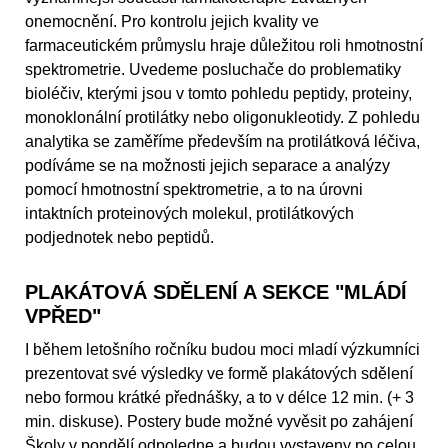
onemocnění. Pro kontrolu jejich kvality ve
farmaceutickém průmyslu hraje důležitou roli hmotnostní
spektrometrie. Uvedeme posluchače do problematiky
bioléčiv, kterými jsou v tomto pohledu peptidy, proteiny,
monoklonální protilátky nebo oligonukleotidy. Z pohledu
analytika se zaměříme především na protilátková léčiva,
podíváme se na možnosti jejich separace a analýzy
pomocí hmotnostní spektrometrie, a to na úrovni
intaktních proteinových molekul, protilátkových
podjednotek nebo peptidů.
PLAKÁTOVÁ SDĚLENÍ A SEKCE "MLÁDÍ
VPŘED"
I během letošního ročníku budou moci mladí výzkumníci
prezentovat své výsledky ve formě plakátových sdělení
nebo formou krátké přednášky, a to v délce 12 min. (+ 3
min. diskuse). Postery bude možné vyvěsit po zahájení
Školy v pondělí odpoledne a budou vystaveny po celou