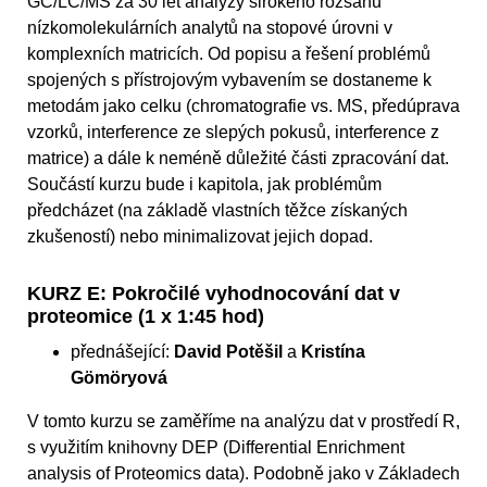
GC/LC/MS za 30 let analýzy širokého rozsahu
nízkomolekulárních analytů na stopové úrovni v
komplexních matricích. Od popisu a řešení problémů
spojených s přístrojovým vybavením se dostaneme k
metodám jako celku (chromatografie vs. MS, předúprava
vzorků, interference ze slepých pokusů, interference z
matrice) a dále k neméně důležité části zpracování dat.
Součástí kurzu bude i kapitola, jak problémům
předcházet (na základě vlastních těžce získaných
zkušeností) nebo minimalizovat jejich dopad.
KURZ E: Pokročilé vyhodnocování dat v
proteomice (1 x 1:45 hod)
přednášející:
David Potěšil
a
Kristína
Gömöryová
V tomto kurzu se zaměříme na analýzu dat v prostředí R,
s využitím knihovny DEP (Differential Enrichment
analysis of Proteomics data). Podobně jako v Základech