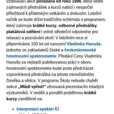
vzdělávací akce
pořádaná od roku 1986
, která vedle
zajímavých přednášek a kurzů nabízí i nespočet
příležitostí k přátelským setkáním a diskusím. Letošní
ročník se bude držet tradičního schématu s programem,
který zahrnuje
krátké kurzy
,
odborné přednášky
,
plakátová sdělení
i volné středeční odpoledne pro
relaxaci a poznávání okolí. V letošním roce si
připomínáme 100 let od narození
Vladimíra Hanuše
,
jednoho ze zakladatelů české a
československé
hmotnostní spektrometrie
. Předání Ceny Vladimíra
Hanuše za nejlepší publikovanou práci v oboru
hmotnostní spektrometrie bude proto předcházet
vzpomínková přednáška na tohoto mimořádného
člověka a vědce. V programu Školy nebude chybět
sekce
„Mládí vpřed!“
věnovaná prezentacím mladých
výzkumníků. V neděli a pondělí proběhnou
krátké
kurzy
zaměřené na:
interpretaci spekter EI