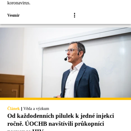
koronavirus.
Vesmír
|
Článek
Věda a výzkum
Od každodenních pilulek k jedné injekci
ročně. ÚOCHB navštívili průkopníci