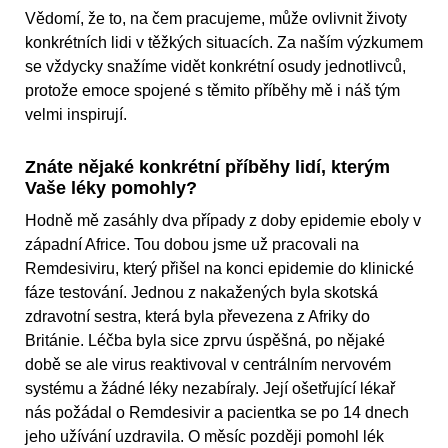
Vědomí, že to, na čem pracujeme, může ovlivnit životy
konkrétních lidi v těžkých situacích. Za naším výzkumem
se vždycky snažíme vidět konkrétní osudy jednotlivců,
protože emoce spojené s těmito příběhy mě i náš tým
velmi inspirují.
Znáte nějaké konkrétní příběhy lidí, kterým
Vaše léky pomohly?
Hodně mě zasáhly dva případy z doby epidemie eboly v
západní Africe. Tou dobou jsme už pracovali na
Remdesiviru, který přišel na konci epidemie do klinické
fáze testování. Jednou z nakažených byla skotská
zdravotní sestra, která byla převezena z Afriky do
Británie. Léčba byla sice zprvu úspěšná, po nějaké
době se ale virus reaktivoval v centrálním nervovém
systému a žádné léky nezabíraly. Její ošetřující lékař
nás požádal o Remdesivir a pacientka se po 14 dnech
jeho užívání uzdravila. O měsíc později pomohl lék