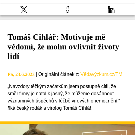
Tomáš Cihlář: Motivuje mě
vědomí, že mohu ovlivnit životy
lidí
Pá, 23.6.2023
|
Originální článek z
:
Vědavýzkum.cz/TM
„Navzdory těžkým začátkům jsem postupně cítil, že
směr firmy je natolik jasný, že můžeme dosáhnout
významných úspěchů v léčbě virových onemocnění,“
říká český rodák a virolog Tomáš Cihlář.