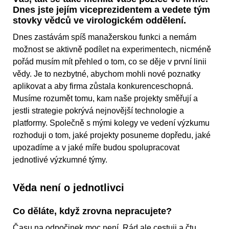
Dnes jste jejím viceprezidentem a vedete tým
stovky vědců ve virologickém oddělení.
Dnes zastávám spíš manažerskou funkci a nemám
možnost se aktivně podílet na experimentech, nicméně
pořád musím mít přehled o tom, co se děje v první linii
vědy. Je to nezbytné, abychom mohli nové poznatky
aplikovat a aby firma zůstala konkurenceschopná.
Musíme rozumět tomu, kam naše projekty směřují a
jestli strategie pokrývá nejnovější technologie a
platformy. Společně s mými kolegy ve vedení výzkumu
rozhoduji o tom, jaké projekty posuneme dopředu, jaké
upozadíme a v jaké míře budou spolupracovat
jednotlivé výzkumné týmy.
Věda není o jednotlivci
Co děláte, když zrovna nepracujete?
Času na odpočinek moc není. Rád ale cestuji a čtu