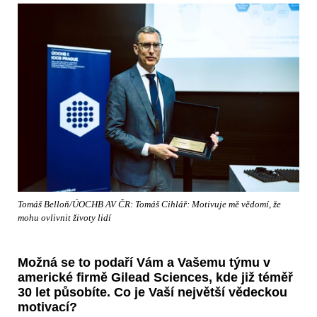
Tomáš Belloň/ÚOCHB AV ČR: Tomáš Cihlář: Motivuje mě vědomí, že
mohu ovlivnit životy lidí
Možná se to podaří Vám a Vašemu týmu v
americké firmě Gilead Sciences, kde již téměř
30 let působíte. Co je Vaší největší vědeckou
motivací?