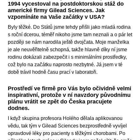
1994 vycestoval na postdoktorskou stáž do
americké firmy Gilead Sciences. Jak
vzpomínáte na Vaše začátky v USA?
Byly těžké. Do Států jsme tehdy přišli jako mladá rodina
s roční dcerou, téměř nikoho jsme tam neznali a o pár let
později se nám narodila ještě dvojčata. Moje manželka
je ale neuvěřitelně schopná, takže hlavně díky ní jsme
rodinu dokázali zabezpečit i s minimálními prostředky,
což bylo na začátku naprosto nezbytné. Já jsem v té
době trávil hodně času prací v laboratoři.
Prostředí ve firmě pro Vás bylo očividně velmi
inspirativní, protože v ní navzdory původnímu
plánu vrátit se zpět do Česka pracujete
dodnes.
I když skupina profesora Holého dělala aplikovanou
vědu, tak tým v Gilead Sciences bezprostředně vyvíjel
opravdové léky pro pacienty s těžkými chorobami. Po