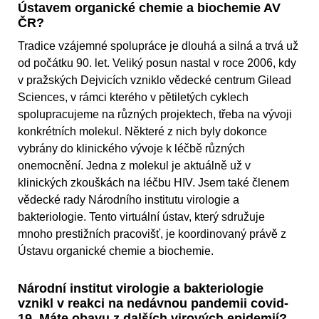
Ústavem organické chemie a biochemie AV
ČR?
Tradice vzájemné spolupráce je dlouhá a silná a trvá už
od počátku 90. let. Veliký posun nastal v roce 2006, kdy
v pražských Dejvicích vzniklo vědecké centrum Gilead
Sciences, v rámci kterého v pětiletých cyklech
spolupracujeme na různých projektech, třeba na vývoji
konkrétních molekul. Některé z nich byly dokonce
vybrány do klinického vývoje k léčbě různých
onemocnění. Jedna z molekul je aktuálně už v
klinických zkouškách na léčbu HIV. Jsem také členem
vědecké rady Národního institutu virologie a
bakteriologie. Tento virtuální ústav, který sdružuje
mnoho prestižních pracovišť, je koordinovaný právě z
Ústavu organické chemie a biochemie.
Národní institut virologie a bakteriologie
vznikl v reakci na nedávnou pandemii covid-
19. Máte obavu z dalších virových epidemií?