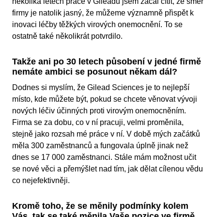
několika letech práce v Gileadu jsem začal cítit, že směr
firmy je natolik jasný, že můžeme významně přispět k
inovaci léčby těžkých virových onemocnění. To se
ostatně také několikrát potvrdilo.
Takže ani po 30 letech působení v jedné firmě
nemáte ambici se posunout někam dál?
Dodnes si myslím, že Gilead Sciences je to nejlepší
místo, kde můžete být, pokud se chcete věnovat vývoji
nových léčiv účinných proti virovým onemocněním.
Firma se za dobu, co v ní pracuji, velmi proměnila,
stejně jako rozsah mé práce v ní. V době mých začátků
měla 300 zaměstnanců a fungovala úplně jinak než
dnes se 17 000 zaměstnanci. Stále mám možnost učit
se nové věci a přemýšlet nad tím, jak dělat cílenou vědu
co nejefektivněji.
Kromě toho, že se měnily podmínky kolem
Vás, tak se také měnila Vaše pozice ve firmě.