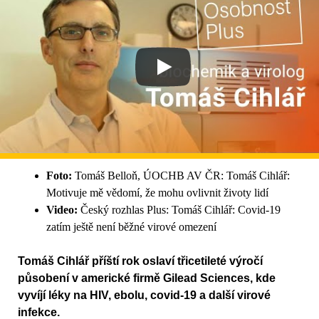
Foto:
Tomáš Belloň, ÚOCHB AV ČR: Tomáš Cihlář:
Motivuje mě vědomí, že mohu ovlivnit životy lidí
Video:
Český rozhlas Plus: Tomáš Cihlář: Covid-19
zatím ještě není běžné virové omezení
Tomáš Cihlář příští rok oslaví třicetileté výročí
působení v americké firmě Gilead Sciences, kde
vyvíjí léky na HIV, ebolu, covid-19 a další virové
infekce.