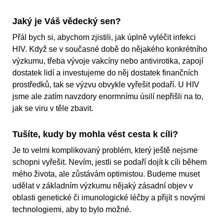
Jaký je Váš vědecký sen?
Přál bych si, abychom zjistili, jak úplně vyléčit infekci
HIV. Když se v současné době do nějakého konkrétního
výzkumu, třeba vývoje vakcíny nebo antivirotika, zapojí
dostatek lidí a investujeme do něj dostatek finančních
prostředků, tak se výzvu obvykle vyřešit podaří. U HIV
jsme ale zatím navzdory enormnímu úsilí nepřišli na to,
jak se viru v těle zbavit.
Tušíte, kudy by mohla vést cesta k cíli?
Je to velmi komplikovaný problém, který ještě nejsme
schopni vyřešit. Nevím, jestli se podaří dojít k cíli během
mého života, ale zůstávám optimistou. Budeme muset
udělat v základním výzkumu nějaký zásadní objev v
oblasti genetické či imunologické léčby a přijít s novými
technologiemi, aby to bylo možné.