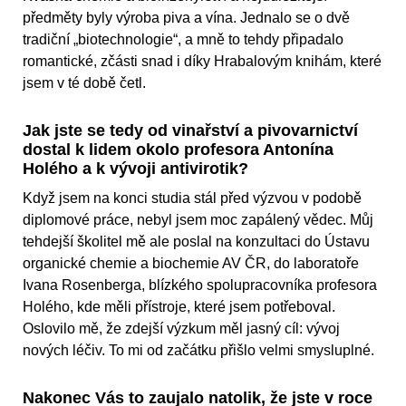
předměty byly výroba piva a vína. Jednalo se o dvě
tradiční „biotechnologie“, a mně to tehdy připadalo
romantické, zčásti snad i díky Hrabalovým knihám, které
jsem v té době četl.
Jak jste se tedy od vinařství a pivovarnictví
dostal k lidem okolo profesora Antonína
Holého a k vývoji antivirotik?
Když jsem na konci studia stál před výzvou v podobě
diplomové práce, nebyl jsem moc zapálený vědec. Můj
tehdejší školitel mě ale poslal na konzultaci do Ústavu
organické chemie a biochemie AV ČR, do laboratoře
Ivana Rosenberga, blízkého spolupracovníka profesora
Holého, kde měli přístroje, které jsem potřeboval.
Oslovilo mě, že zdejší výzkum měl jasný cíl: vývoj
nových léčiv. To mi od začátku přišlo velmi smysluplné.
Nakonec Vás to zaujalo natolik, že jste v roce