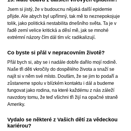
Jsem si jistý, že v budoucnu nějaká další epidemie
přijde. Ale abych byl upřímný, tak mě to neznepokojuje
tolik, jako politická nestabilita dnešního světa. Ta je v
řadě zemí velice kritická a děsí mě, jak se mnohé
extrémní názory čím dál tím víc radikalizují.
Co byste si přál v nepracovním životě?
Přál bych si, aby se i nadále dobře dařilo mojí rodině.
Naše tři děti vkročily do dospělého života a snaží se
najít si v něm své místo. Doufám, že se jim to podaří a
zůstaneme spolu v blízkém kontaktu i dál a budeme
fungovat jako rodina, na které každému z nás záleží
navzdory tomu, že teď všichni tři žijí na opačné straně
Ameriky.
Vydalo se některé z Vašich dětí za vědeckou
kariérou?