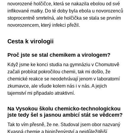
novorozené holčičce, která se nakazila ebolou od své
infikované matky. Do té doby byla ebola u novorozenců
stoprocentně smrtelná, ale holčička se stala se prvním
novorozencem, který infekci přežil.
Cesta k virologii
Proč jste se stal chemikem a virologem?
Když jsme ke konci studia na gymnáziu v Chomutově
začali probírat pokročilou chemii, tak mi došlo, že
chemické reakce se neodehrávají jenom v laboratorní
zkumavce, ale všude kolem nás i v nás. A jejich
tajemství mi připadalo atraktivní.
Na Vysokou školu chemicko-technologickou
jste tedy šel s jasnou ambicí stát se vědcem?
Tak to vím přesně, že ne. Studoval jsem obor nazvaný
Kvasná chemie a bioinženýrství a nejdůležitější