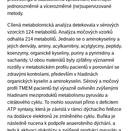
jednorozměrné a vícerozměrné (ne)supervizované
metody.
Cílená metabolomická analýza detekovala v sérových
vzorcích 124 metabolitů. Analýza močových vzorků
odhalila 214 metabolitů. Jednalo se o aminokyseliny a
jejich deriváty, aminy, acylkarnitiny, acylglyciny, peptidy,
koenzymy, organické kyseliny, puriny a pyrimidiny a
sacharidy. U obou materiálů byly zjištěny významné
rozdíly v metabolickém profilu pacientů v porovnání se
zdravými kontrolami, především v hladinách
organických kyselin a aminokyselin. Sérový a močový
profil TMEM pacientů byl výrazně ovlivněn zvýšenými
hladinami meziproduktů metabolismu pyruvátu a
citrátového cyklu. To mohlo souviset přímo s deficitem
ATP syntasy, která je závislá v rámci dýchacího řetězce
na dodávce elektronů ze zmíněného cyklu. Buňka je
následně nucena k podpoře anaerobního dýchání, a
tedy k aktivaci glykolýzy a zvýšené produkci pyruvátu a