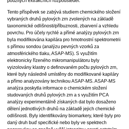
použitých extrakčních rozpouštědel.
Tento příspěvek se zabývá studiem chemického složení
vybraných druhů pylových zrn zvolených na základě
taxonomické odlišnosti/příbuznosti, zbarvení a vzhledu
povrchu. Pro účely rychlé a přímé analýzy pylových zrn
byla modifikována kapilára pro hmotnostní spektrometrii
s přímou sondou (analýzu pevných vzorků za
atmosférického tlaku, ASAP-MS). S využitím
elektronicky řízeného mikromanipulátoru byly
vyizolovány klastry o definovaném počtu pylových zrn,
které byly následně umístěny do modifikované kapiláry
a přímo analyzovány technikou ASAP-MS. ASAP-MS
analýza poskytla informace o chemickém složení
studovaných druhů pylových zrn a s využitím PCA
analýzy experimentálně získaných dat bylo dosaženo
dělení jednotlivých druhů na základě jejich chemické
odlišnosti. Byly identifikovány biomarkery, které byly pro
daný druh buď specifické nebo byly ve spektrech