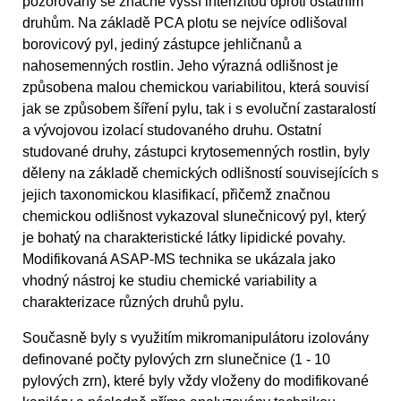
pozorovány se značně vyšší intenzitou oproti ostatním
druhům. Na základě PCA plotu se nejvíce odlišoval
borovicový pyl, jediný zástupce jehličnanů a
nahosemenných rostlin. Jeho výrazná odlišnost je
způsobena malou chemickou variabilitou, která souvisí
jak se způsobem šíření pylu, tak i s evoluční zastaralostí
a vývojovou izolací studovaného druhu. Ostatní
studované druhy, zástupci krytosemenných rostlin, byly
děleny na základě chemických odlišností souvisejících s
jejich taxonomickou klasifikací, přičemž značnou
chemickou odlišnost vykazoval slunečnicový pyl, který
je bohatý na charakteristické látky lipidické povahy.
Modifikovaná ASAP-MS technika se ukázala jako
vhodný nástroj ke studiu chemické variability a
charakterizace různých druhů pylu.
Současně byly s využitím mikromanipulátoru izolovány
definované počty pylových zrn slunečnice (1 - 10
pylových zrn), které byly vždy vloženy do modifikované