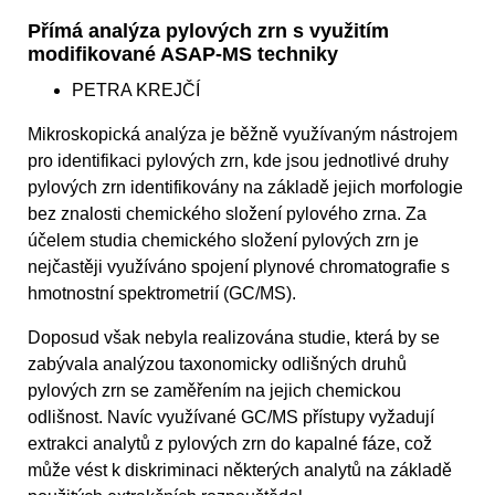
Přímá analýza pylových zrn s využitím
modifikované ASAP-MS techniky
PETRA KREJČÍ
Mikroskopická analýza je běžně využívaným nástrojem
pro identifikaci pylových zrn, kde jsou jednotlivé druhy
pylových zrn identifikovány na základě jejich morfologie
bez znalosti chemického složení pylového zrna. Za
účelem studia chemického složení pylových zrn je
nejčastěji využíváno spojení plynové chromatografie s
hmotnostní spektrometrií (GC/MS).
Doposud však nebyla realizována studie, která by se
zabývala analýzou taxonomicky odlišných druhů
pylových zrn se zaměřením na jejich chemickou
odlišnost. Navíc využívané GC/MS přístupy vyžadují
extrakci analytů z pylových zrn do kapalné fáze, což
může vést k diskriminaci některých analytů na základě