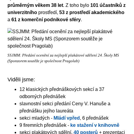
průměrným věkem 38 let
. Z toho bylo
101 účastníků z
univerzitního
prostředí,
53 z prostředí akademického
a
61 z komerční podnikové sféry
.
SSJMM: Předání ocenění za nejlepší plakátové sdělení 24. Školy MS
(Sponzorem soutěže je společnost Pragolab)
Viděli jsme:
12 klasických přednáškových sekcí a 37
odborných přednášek
slavnostní sekci předání Ceny V. Hanuše a
přednášku jejího laureáta
sekci mladých -
Mládí vpřed
, 6 přednášek
9 firemních přednášek -
ke stažení v knihovně
sekci plakátových sdělní,
40 posterů
+ prezentaci