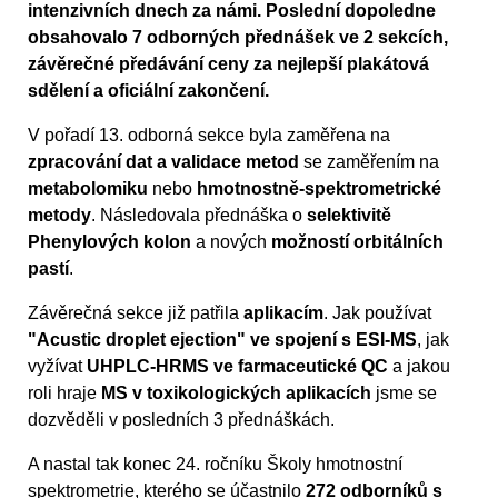
intenzivních dnech za námi. Poslední dopoledne
obsahovalo 7 odborných přednášek ve 2 sekcích,
závěrečné předávání ceny za nejlepší plakátová
sdělení a oficiální zakončení.
V pořadí 13. odborná sekce byla zaměřena na
zpracování dat a validace metod
se zaměřením na
metabolomiku
nebo
hmotnostně-spektrometrické
metody
. Následovala přednáška o
selektivitě
Phenylových kolon
a nových
možností orbitálních
pastí
.
Závěrečná sekce již patřila
aplikacím
. Jak používat
"Acustic droplet ejection" ve spojení s ESI-MS
, jak
vyžívat
UHPLC-HRMS ve farmaceutické QC
a jakou
roli hraje
MS v toxikologických aplikacích
jsme se
dozvěděli v posledních 3 přednáškách.
A nastal tak konec 24. ročníku Školy hmotnostní
spektrometrie, kterého se účastnilo
272 odborníků s