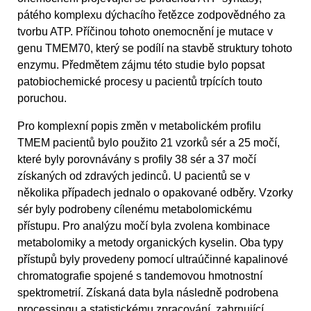
pátého komplexu dýchacího řetězce zodpovědného za
tvorbu ATP. Příčinou tohoto onemocnění je mutace v
genu TMEM70, který se podílí na stavbě struktury tohoto
enzymu. Předmětem zájmu této studie bylo popsat
patobiochemické procesy u pacientů trpících touto
poruchou.
Pro komplexní popis změn v metabolickém profilu
TMEM pacientů bylo použito 21 vzorků sér a 25 močí,
které byly porovnávány s profily 38 sér a 37 močí
získaných od zdravých jedinců. U pacientů se v
několika případech jednalo o opakované odběry. Vzorky
sér byly podrobeny cílenému metabolomickému
přístupu. Pro analýzu močí byla zvolena kombinace
metabolomiky a metody organických kyselin. Oba typy
přístupů byly provedeny pomocí ultraúčinné kapalinové
chromatografie spojené s tandemovou hmotnostní
spektrometrií. Získaná data byla následně podrobena
processingu a statistickému zpracování, zahrnující