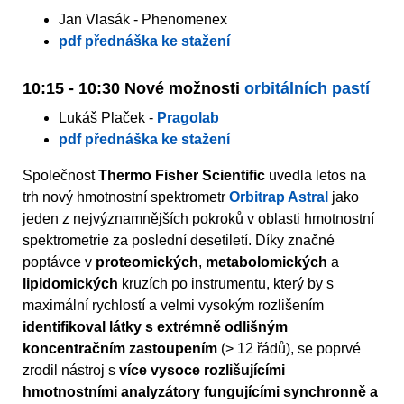
Jan Vlasák - Phenomenex
pdf přednáška ke stažení
10:15 - 10:30 Nové možnosti
orbitálních pastí
Lukáš Plaček -
Pragolab
pdf přednáška ke stažení
Společnost
Thermo Fisher Scientific
uvedla letos na
trh nový hmotnostní spektrometr
Orbitrap Astral
jako
jeden z nejvýznamnějších pokroků v oblasti hmotnostní
spektrometrie za poslední desetiletí. Díky značné
poptávce v
proteomických
,
metabolomických
a
lipidomických
kruzích po instrumentu, který by s
maximální rychlostí a velmi vysokým rozlišením
identifikoval látky s extrémně odlišným
koncentračním zastoupením
(> 12 řádů), se poprvé
zrodil nástroj s
více vysoce rozlišujícími
hmotnostními analyzátory fungujícími synchronně a