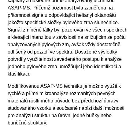
kapiláry a následně přímo analyzovány technikou
ASAP-MS. Přičemž pozornost byla zaměřena na
přítomnost signálu odpovídající helianyl oktanoátu
jakožto specifické složky pylového zrna slunečnice.
Signál zmíněné látky byl pozorován ve všech spektrech
s klesající intenzitou v závislosti na snižujícím se počtu
analyzovaných pylových zrn, avšak vždy dostatečně
odlišený od pozadí ve spektru. Dosažené výsledky
potvrdily využitelnost zavedeného postupu k analýze
jednoho pylového zrna umožňující jeho identifikaci a
klasifikaci.
Modifikovanou ASAP-MS techniku je možno využít k
rychlé a přímé mikroanalýze rozmanitých pevných
materiálů rostlinného původu bez předchozí úpravy
studovaného vzorku a současně nabízí další možnosti
pro analýzu struktur na úrovni jedné buňky nebo
buněčné struktury.