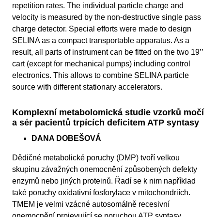
repetition rates. The individual particle charge and
velocity is measured by the non-destructive single pass
charge detector. Special efforts were made to design
SELINA as a compact transportable apparatus. As a
result, all parts of instrument can be fitted on the two 19’’
cart (except for mechanical pumps) including control
electronics. This allows to combine SELINA particle
source with different stationary accelerators.
Komplexní metabolomická studie vzorků močí
a sér pacientů trpících deficitem ATP syntasy
DANA DOBEŠOVÁ
Dědičné metabolické poruchy (DMP) tvoří velkou
skupinu závažných onemocnění způsobených defekty
enzymů nebo jiných proteinů. Řadí se k nim například
také poruchy oxidativní fosforylace v mitochondriích.
TMEM je velmi vzácné autosomálně recesivní
onemocnění projevující se poruchou ATP syntasy,