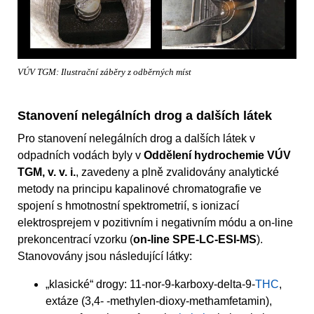
VÚV TGM: Ilustrační záběry z odběrných míst
Stanovení nelegálních drog a dalších látek
Pro stanovení nelegálních drog a dalších látek v
odpadních vodách byly v
Oddělení hydrochemie VÚV
TGM, v. v. i.
, zavedeny a plně zvalidovány analytické
metody na principu kapalinové chromatografie ve
spojení s hmotnostní spektrometrií, s ionizací
elektrosprejem v pozitivním i negativním módu a on-line
prekoncentrací vzorku (
on-line SPE-LC-ESI-MS
).
Stanovovány jsou následující látky:
„klasické“ drogy: 11-nor-9-karboxy-delta-9-
THC
,
extáze (3,4- -methylen-dioxy-methamfetamin),