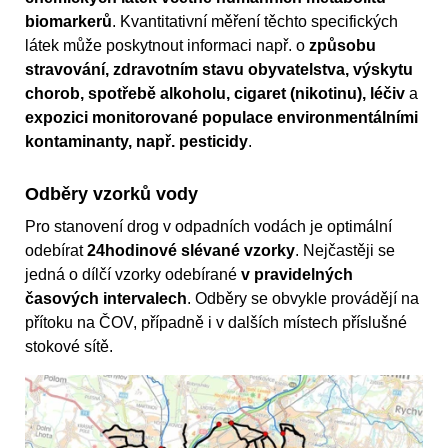
biomarkerů
. Kvantitativní měření těchto specifických
látek může poskytnout informaci např. o
způsobu
stravování, zdravotním stavu obyvatelstva, výskytu
chorob, spotřebě alkoholu, cigaret (nikotinu), léčiv
a
expozici monitorované populace environmentálními
kontaminanty, např. pesticidy
.
Odběry vzorků vody
Pro stanovení drog v odpadních vodách je optimální
odebírat
24hodinové slévané vzorky
. Nejčastěji se
jedná o dílčí vzorky odebírané
v pravidelných
časových intervalech
. Odběry se obvykle provádějí na
přítoku na ČOV, případně i v dalších místech příslušné
stokové sítě.