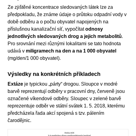
Ze zjištěné koncentrace sledovaných látek lze za
předpokladu, že známe údaje o průtoku odpadní vody v
době odběru a o počtu obyvatel napojených na
příslušnou kanalizační síť, vypočítat
odnosy
jednotlivých sledovaných drog a jejich metabolitů
.
Pro srovnání mezi různými lokalitami se tato hodnota
udává v
miligramech na den a na 1 000 obyvatel
(mg/den/1 000 obyvatel).
Výsledky na konkrétních příkladech
Extáze
je typickou „párty“ drogou. Sloupce v modré
barvě reprezentují odběry v pracovní dny, červeně jsou
označené víkendové odběry. Sloupec v zelené barvě
reprezentuje odběr ve státní svátek 1. 5. 2018, kterému
předcházela řada akcí spojená s tzv. pálením
čarodějnic.