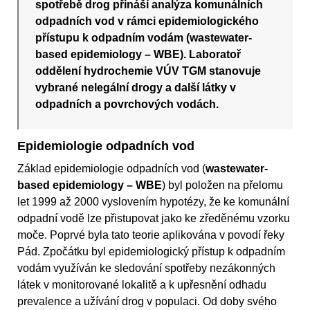
spotřebě drog přináší analýza komunálních
odpadních vod v rámci epidemiologického
přístupu k odpadním vodám (wastewater-
based epidemiology – WBE). Laboratoř
oddělení hydrochemie VÚV TGM stanovuje
vybrané nelegální drogy a další látky v
odpadních a povrchových vodách.
Epidemiologie odpadních vod
Základ epidemiologie odpadních vod (
wastewater-
based epidemiology – WBE
) byl položen na přelomu
let 1999 až 2000 vyslovením hypotézy, že ke komunální
odpadní vodě lze přistupovat jako ke zředěnému vzorku
moče. Poprvé byla tato teorie aplikována v povodí řeky
Pád. Zpočátku byl epidemiologický přístup k odpadním
vodám využíván ke sledování spotřeby nezákonných
látek v monitorované lokalitě a k upřesnění odhadu
prevalence a užívání drog v populaci. Od doby svého