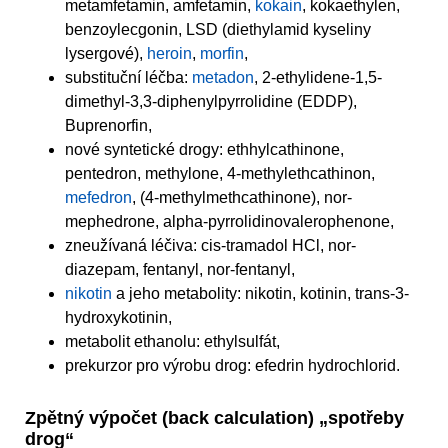
metamfetamin, amfetamin,
kokain
, kokaethylen,
benzoylecgonin, LSD (diethylamid kyseliny
lysergové),
heroin
,
morfin
,
substituční léčba:
metadon
, 2-ethylidene-1,5-
dimethyl-3,3-diphenylpyrrolidine (EDDP),
Buprenorfin,
nové syntetické drogy: ethhylcathinone,
pentedron, methylone, 4-methylethcathinon,
mefedron
, (4-methylmethcathinone), nor-
mephedrone, alpha-pyrrolidinovalerophenone,
zneužívaná léčiva: cis-tramadol HCl, nor-
diazepam, fentanyl, nor-fentanyl,
nikotin
a jeho metabolity: nikotin, kotinin, trans-3-
hydroxykotinin,
metabolit ethanolu: ethylsulfát,
prekurzor pro výrobu drog: efedrin hydrochlorid.
Zpětný výpočet (back calculation) „spotřeby
drog“