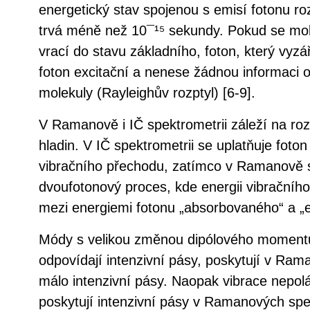
energetický stav spojenou s emisí fotonu ro
trvá méně než 10¯¹⁵ sekundy. Pokud se mol
vrací do stavu základního, foton, který vyzář
foton excitační a nenese žádnou informaci o
molekuly (Rayleighův rozptyl) [6-9].
V Ramanově i IČ spektrometrii záleží na rozd
hladin. V IČ spektrometrii se uplatňuje foto
vibračního přechodu, zatímco v Ramanově s
dvoufotonový proces, kde energii vibračníh
mezi energiemi fotonu „absorbovaného“ a „
Módy s velikou změnou dipólového momentu
odpovídají intenzivní pásy, poskytují v Ra
málo intenzivní pásy. Naopak vibrace nepol
poskytují intenzivní pásy v Ramanových spe