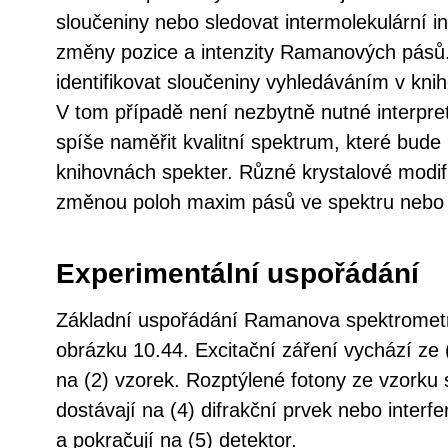
sloučeniny nebo sledovat intermolekulární 
změny pozice a intenzity Ramanových pásů
identifikovat sloučeniny vyhledáváním v kni
V tom případě není nezbytně nutné interpre
spíše naměřit kvalitní spektrum, které bud
knihovnách spekter. Různé krystalové modifi
změnou poloh maxim pásů ve spektru nebo
Experimentální uspořádání
Základní uspořádání Ramanova spektrometr
obrázku 10.44. Excitační záření vychází ze 
na (2) vzorek. Rozptýlené fotony ze vzorku 
dostávají na (4) difrakční prvek nebo interfe
a pokračují na (5) detektor.