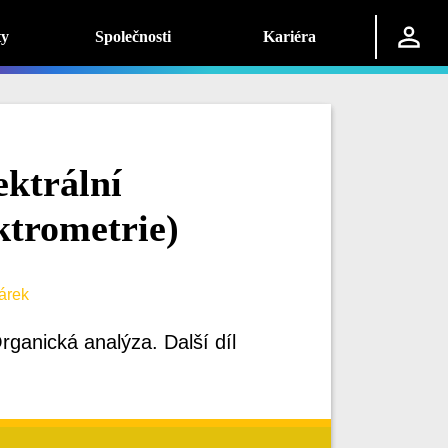
ty
Společnosti
Kariéra
ektrální
trometrie)
árek
rganická analýza. Další díl