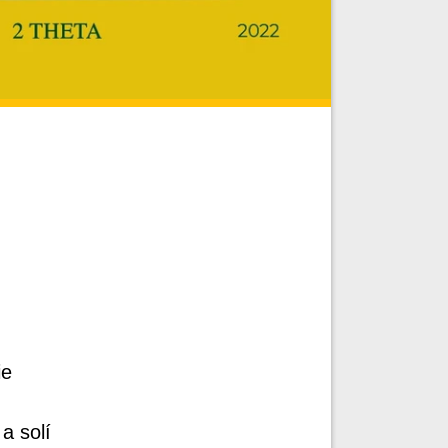
ie
a solí