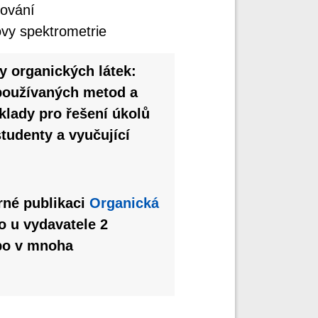
ování
ovy spektrometrie
y organických látek:
 používaných metod a
lady pro řešení úkolů
studenty a vyučující
rné publikaci
Organická
o u vydavatele 2
bo v mnoha