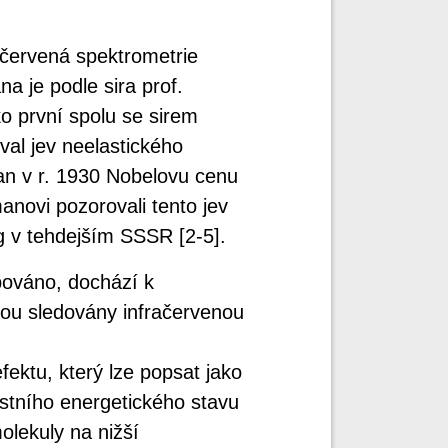
ačervená spektrometrie
 je podle sira prof.
 první spolu se sirem
al jev neelastického
man v r. 1930 Nobelovu cenu
anovi pozorovali tento jev
g v tehdejším SSSR [2-5].
bováno, dochází k
ou sledovány infračervenou
ktu, který lze popsat jako
astního energetického stavu
molekuly na nižší