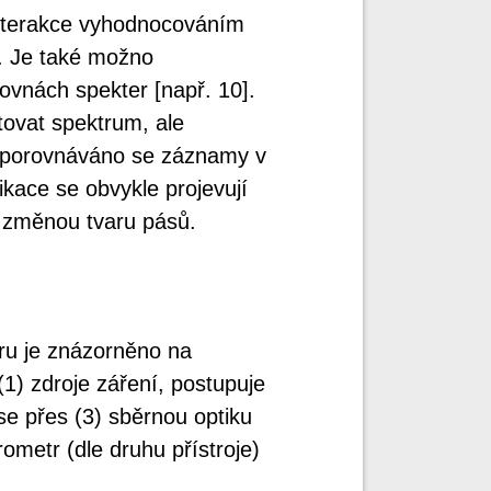
interakce vyhodnocováním
. Je také možno
hovnách spekter [např. 10].
tovat spektrum, ale
e porovnáváno se záznamy v
kace se obvykle projevují
 změnou tvaru pásů.
u je znázorněno na
(1) zdroje záření, postupuje
se přes (3) sběrnou optiku
rometr (dle druhu přístroje)