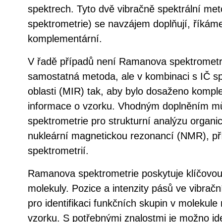
spektrech. Tyto dvě vibračně spektrální m
spektrometrie) se navzájem doplňují, říkám
komplementární.
V řadě případů není Ramanova spektrometr
samostatná metoda, ale v kombinaci s IČ sp
oblasti (MIR) tak, aby bylo dosaženo kompl
informace o vzorku. Vhodným doplněním 
spektrometrie pro strukturní analýzu organi
nukleární magnetickou rezonancí (NMR), př
spektrometrií.
Ramanova spektrometrie poskytuje klíčovou 
molekuly. Pozice a intenzity pásů ve vibrač
pro identifikaci funkčních skupin v molekule 
vzorku. S potřebnými znalostmi je možno id