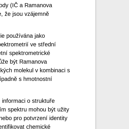
etody (IČ a Ramanova
e, že jsou vzájemně
ie používána jako
ektrometrií ve střední
etní spektrometrické
může být Ramanova
ckých molekul v kombinaci s
ípadně s hmotnostní
informaci o struktuře
ním spektru mohou být užity
nebo pro potvrzení identity
entifikovat chemické