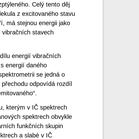
zptýleného. Celý tento děj
ekula z excitovaného stavu
í, má stejnou energii jako
 vibračních stavech
ílu energií vibračních
n s energií daného
pektrometrii se jedná o
o přechodu odpovídá rozdíl
emitovaného“.
, kterým v IČ spektrech
manových spektrech obvykle
árních funkčních skupin
ktrech a slabé v IČ