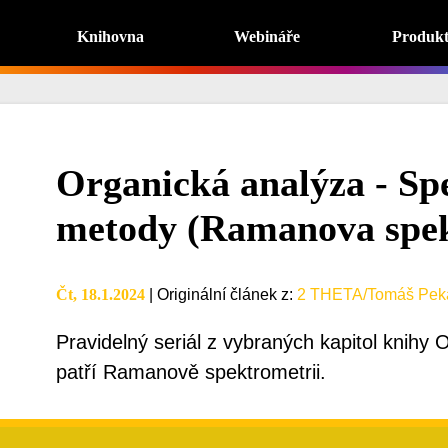
Knihovna
Webináře
Produk
Organická analýza - Sp
metody (Ramanova spek
Čt, 18.1.2024
|
Originální článek z
:
2 THETA/Tomáš Pek
Pravidelný seriál z vybraných kapitol knihy O
patří Ramanově spektrometrii.