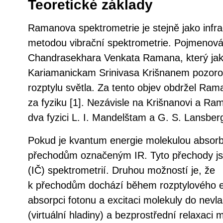
Teoretické základy
Ramanova spektrometrie je stejně jako infr
metodou vibrační spektrometrie. Pojmenována
Chandrasekhara Venkata Ramana, který jako
Kariamanickam Srinivasa Krišnanem pozorov
rozptylu světla. Za tento objev obdržel Ra
za fyziku [1]. Nezávisle na Krišnanovi a Ram
dva fyzici L. I. Mandelštam a G. S. Lansber
Pokud je kvantum energie molekulou absor
přechodům označeným IR. Tyto přechody js
(IČ) spektrometrií. Druhou možností je, že
k přechodům dochází během rozptylového efe
absorpci fotonu a excitaci molekuly do nevl
(virtuální hladiny) a bezprostřední relaxaci 