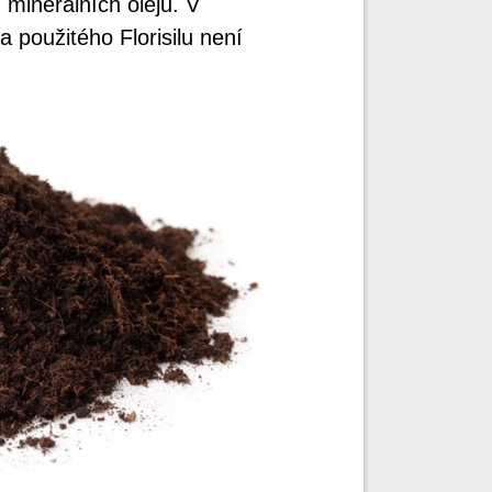
 minerálních olejů. V
 použitého Florisilu není