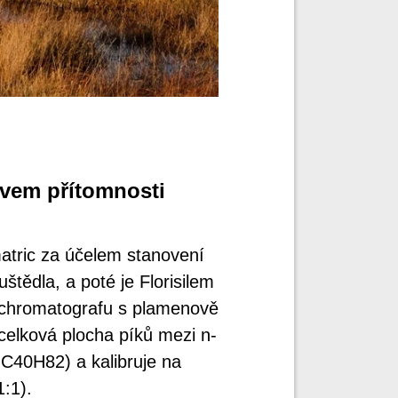
ivem přítomnosti
tric za účelem stanovení
štědla, a poté je Florisilem
 chromatografu s plamenově
celková plocha píků mezi n-
C40H82) a kalibruje na
:1).