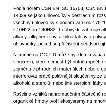
Podle norem ČSN EN ISO 16703, ČSN EN 
14039 se jako uhlovodíky v destilačním roz
všechny uhlovodíky s bodem varu od 175 °C
C10H22 do C40H82. To obvykle zahrnuje alka
alkany, alkylbenzeny, alkylnaftaleny a polyc
uhlovodíky, pokud se při čištění neadsorbují n
Nicméně na GC-FID může být detekována i 
sloučenin, které nemusí být nutně ropného 
zejména v přírodních materiálech nebo org
interferovat právě polárnější sloučeniny ze 
alkoholů a sterolů, nebo jiné steroidní látky a
Rašelina vzniklá nahromaděním částečně r
organické hmoty tvoří ekosystémy na mnoha