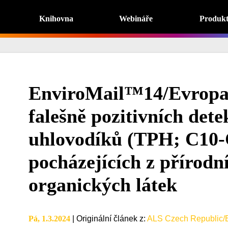
Knihovna
Webináře
Produk
EnviroMail™14/Evropa
falešně pozitivních det
uhlovodíků (TPH; C10-
pocházejících z přírodn
organických látek
Pá, 1.3.2024
|
Originální článek z
:
ALS Czech Republic/