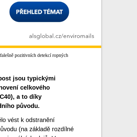
lešně pozitivních detekcí ropných
post jsou typickými
anovení celkového
40), a to díky
dního původu.
ělo vést k odstranění
 původu (na základě rozdílné