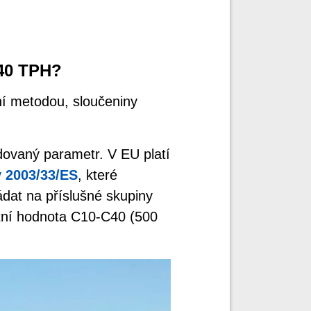
C40 TPH?
ní metodou, sloučeniny
ovaný parametr. V EU platí
 2003/33/ES
, které
ádat na příslušné skupiny
itní hodnota C10-C40 (500