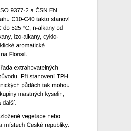
ISO 9377-2 a ČSN EN
sahu C10-C40 takto stanoví
 do 525 °C, n-alkany od
ny, izo-alkany, cyklo-
yklické aromatické
a Florisil.
řada extrahovatelných
původu. Při stanovení TPH
anických půdách tak mohou
skupiny mastných kyselin,
 další.
ozložené vegetace nebo
 místech České republiky.