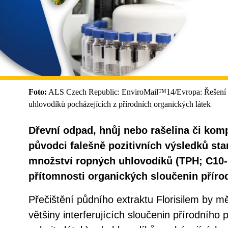
Foto:
ALS Czech Republic: EnviroMail™14/Evropa: Řešení fa
uhlovodíků pocházejících z přírodních organických látek
Dřevní odpad, hnůj nebo rašelina či kom
původci falešně pozitivních výsledků st
množství ropných uhlovodíků (TPH; C10-C
přítomnosti organických sloučenin příro
Přečištění půdního extraktu Florisilem by m
většiny interferujících sloučenin přírodního