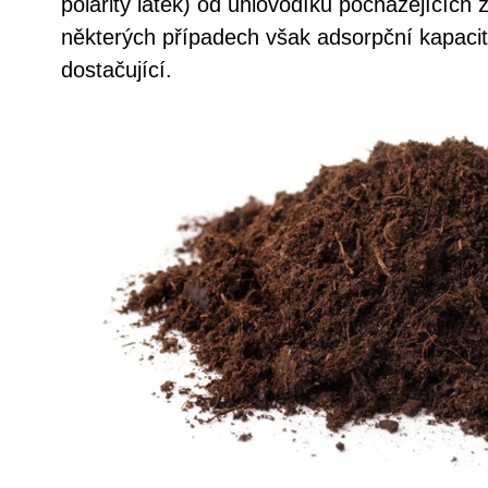
polarity látek) od uhlovodíků pocházejících z
některých případech však adsorpční kapacita
dostačující.