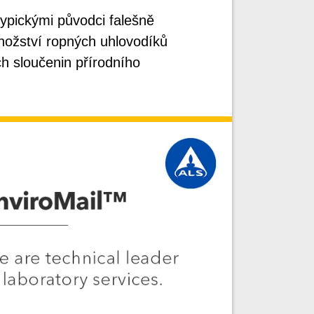
typickými původci falešně
nožství ropných uhlovodíků
h sloučenin přírodního