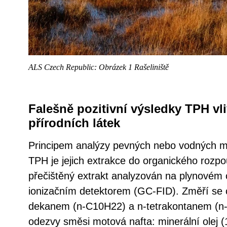
ALS Czech Republic: Obrázek 1 Rašeliniště
Falešně pozitivní výsledky TPH vl
přírodních látek
Principem analýzy pevných nebo vodných ma
TPH je jejich extrakce do organického rozpou
přečištěný extrakt analyzován na plynovém
ionizačním detektorem (GC-FID). Změří se 
dekanem (n-C10H22) a n-tetrakontanem (n-
odezvy směsi motová nafta: minerální olej (1