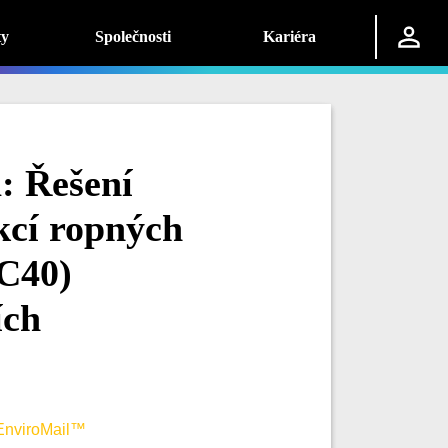
ty
Společnosti
Kariéra
: Řešení
ekcí ropných
C40)
ích
EnviroMail™