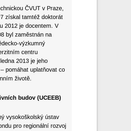
technickou ČVUT v Praze,
7 získal tamtéž doktorát
oku 2012 je docentem. V
008 byl zaměstnán na
 vědecko-výzkumný
rzitním centru
ledna 2013 je jeho
 – pomáhat uplatňovat co
nním životě.
tivních budov (UCEEB)
ný vysokoškolský ústav
du pro regionální rozvoj