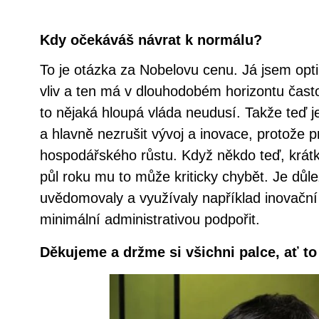
Kdy očekáváš návrat k normálu?
To je otázka za Nobelovu cenu. Já jsem opti
vliv a ten má v dlouhodobém horizontu často
to nějaká hloupá vláda neudusí. Takže teď je
a hlavně nezrušit vývoj a inovace, protože 
hospodářského růstu. Když někdo teď, krátko
půl roku mu to může kriticky chybět. Je důlež
uvědomovaly a využívaly například inovační
minimální administrativou podpořit.
Děkujeme a držme si všichni palce, ať t