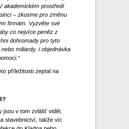
 V akademickém prostředí
osinci – zkusme pro změnu
lým firmám. Vyzvěte své
aby co nejvíce peněz z
chni dohromady pro tyto
 nebo miliardy, i objednávka
pomoci.“
 příležitosti zeptal na
ě?
 jsou v tom zvlášť vidět.
 stavebnictví, takže víc
infekce do Kladna nebo