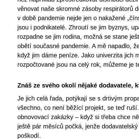
věnovat naše skromné zásoby respirátorů 
v době pandemie nejde jen o nakažené „čín
jsou i podnikatelé. Zhroutí se jim byznys, 
rozpadne se jim rodina, možná se stane ješt
obětí současné pandemie. A mě napadlo, ž
když jim dáme peníze. Jako univerzita jich 
rozpočtované jsou na celý rok, můžeme je ted
Znáš ze svého okolí nějaké dodavatele, k
Je jich celá řada, potýkají se s drtivým pr
všechno, co není běžící projekt, se teď ruší
obnovovací zakázky – když si třeba chce něk
ještě pár měsíců počká, jenže dodavatelský
poškodí.