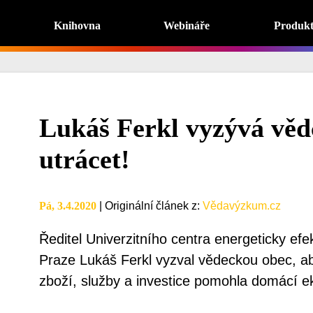
Knihovna
Webináře
Produk
Lukáš Ferkl vyzývá vě
utrácet!
Pá, 3.4.2020
|
Originální článek z
:
Vědavýzkum.cz
Ředitel Univerzitního centra energeticky ef
Praze Lukáš Ferkl vyzval vědeckou obec, ab
zboží, služby a investice pomohla domácí 