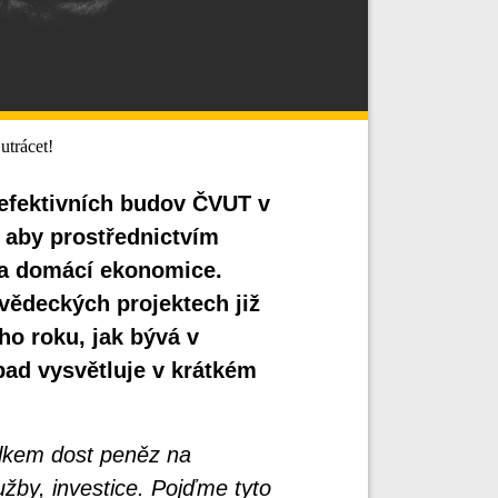
utrácet!
 efektivních budov ČVUT v
 aby prostřednictvím
hla domácí ekonomice.
vědeckých projektech již
ho roku, jak bývá v
ad vysvětluje v krátkém
lkem dost peněz na
žby, investice. Pojďme tyto