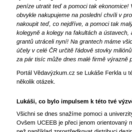
peníze utratit teď a pomoci tak ekonomice!
obvykle nakupujeme na poslední chvíli v pr
nakoupit teď, co nejdříve, a pomoci tak ma
kolegyně a kolegy na fakultách a ústavech, 
grantů utráceli nyní! Na grantech máme vši
účely v celé ČR určitě řádově stovky miliónů
za pár tisíc může dnes malé firmě výrazně 
Portál Vědavýzkum.cz se Lukáše Ferkla u této
několik otázek.
Lukáši, co bylo impulsem k této tvé výzv
Všichni se dnes snažíme pomoci a univerzity
Ovšem UCEEB je přeci jenom orientovaný na
než například zprostředkovat distribuci dez