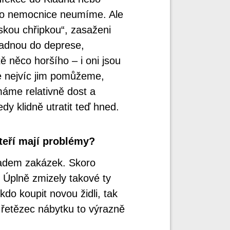
do nemocnice neumíme. Ale
skou chřipkou“, zasaženi
upadnou do deprese,
ě něco horšího – i oni jsou
e nejvíc jim pomůžeme,
máme relativně dost a
y klidně utratit teď hned.
teří mají problémy?
opadem zakázek. Skoro
. Úplně zmizely takové ty
do koupit novou židli, tak
 řetězec nábytku to výrazně