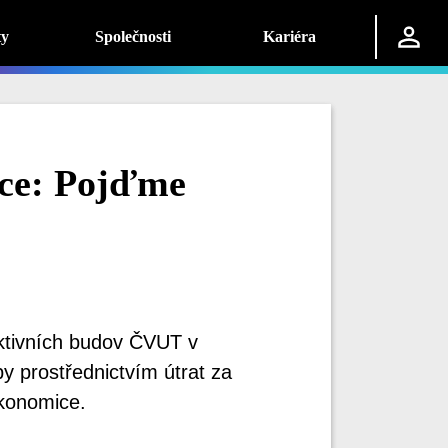
ty
Společnosti
Kariéra
dce: Pojďme
ektivních budov ČVUT v
y prostřednictvím útrat za
ekonomice.