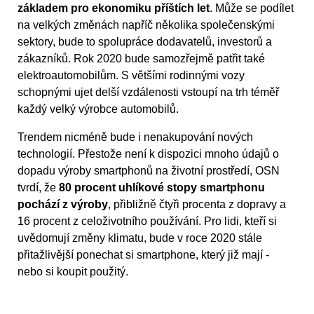
základem pro ekonomiku příštích let
. Může se podílet
na velkých změnách napříč několika společenskými
sektory, bude to spolupráce dodavatelů, investorů a
zákazníků. Rok 2020 bude samozřejmě patřit také
elektroautomobilům. S většími rodinnými vozy
schopnými ujet delší vzdálenosti vstoupí na trh téměř
každý velký výrobce automobilů.
Trendem nicméně bude i nenakupování nových
technologií. Přestože není k dispozici mnoho údajů o
dopadu výroby smartphonů na životní prostředí, OSN
tvrdí, že
80 procent uhlíkové stopy smartphonu
pochází z výroby
, přibližně čtyři procenta z dopravy a
16 procent z celoživotního používání. Pro lidi, kteří si
uvědomují změny klimatu, bude v roce 2020 stále
přitažlivější ponechat si smartphone, který již mají -
nebo si koupit použitý.