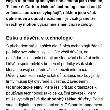
Nejen to predikují analytici společností jako Deloitte,
Telenor či Gartner. Některé technologie nám jsou již
známé a „pouze se vylepšují“, některé jsou však
úplně nové a dosud neznámé – je však jasné, že
všechny mohou významně změnit naše životy.
Etika a důvěra v technologie
S příchodem stále lepších digitálních technologií žádají
podniky své zákazníky i o stále větší důvěru, od
nakládání s osobními údaji po sledování chování online.
Důvěra spotřebitelů v komerční podniky však stále
klesá, obávají se především zneužití informací.
Důvěryhodnost značky je tak důležitější, než kdy jindy –
firmy musejí být otevřené a čestné.
Zavedením
technologické etiky
, která řeší přístup organizace k
používání technologií jako celku, činí závazek, který
může vytvořit právě
dlouhodobý základ důvěry
. Podle
studie digitálního podnikání od MIT Sloan Management