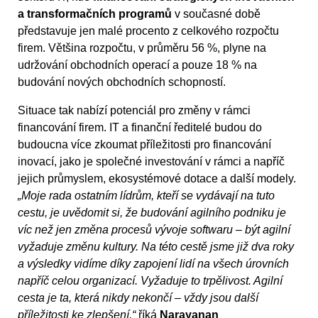
a transformačních programů
v současné době
představuje jen malé procento z celkového rozpočtu
firem. Většina rozpočtu, v průměru 56 %, plyne na
udržování obchodních operací a pouze 18 % na
budování nových obchodních schopností.
Situace tak nabízí potenciál pro změny v rámci
financování firem. IT a finanční ředitelé budou do
budoucna více zkoumat příležitosti pro financování
inovací, jako je společné investování v rámci a napříč
jejich průmyslem, ekosystémové dotace a další modely.
„Moje rada ostatním lídrům, kteří se vydávají na tuto
cestu, je uvědomit si, že budování agilního podniku je
víc než jen změna procesů vývoje softwaru – být agilní
vyžaduje změnu kultury. Na této cestě jsme již dva roky
a výsledky vidíme díky zapojení lidí na všech úrovních
napříč celou organizací. Vyžaduje to trpělivost. Agilní
cesta je ta, která nikdy nekončí – vždy jsou další
příležitosti ke zlepšení,“
říká
Narayanan