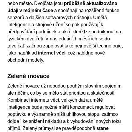
nebo město. Dvojčata jsou
průběžně aktualizována
údaji v reálném čase
a spoléhají na rozšířené funkce
senzorů a dalších softwarových nástrojů. Umělá
inteligence a strojové učení se pak používají k
předpovídání podmínek a akcí, které lze podniknout na
fyzickém dvojčeti. V následujících měsících se do
„dvojčat“ začnou zapojovat také nejnovější technologie,
jako například
internet věcí
, což nabídne nové
obchodní modely.
Zelené inovace
Zelené inovace už nebudou pouhým slovním spojením
ale něčím, co by se mělo stát prioritou a skutečností.
Kombinací internetu věcí, velkých dat a umělé
inteligence bude možné měřit konzumaci, regulovat
poptávku a významně snížit uhlíkovou stopu, zatímco
dojde i ke snížení nákladů a k vybudování nových toků
příjmů. Zelený průmysl se pravděpodobně
stane