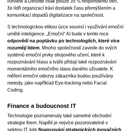
Review a Deloitte však pouze 35 % respondentů věří,
že lídři organizací tráví dostatek času přemýšlením a
komunikací dopadů digitalizace na společnost.
S technologickou etikou úzce souvisí i využívání emoční
umělé inteligence. „Emoční“ AI bude v tomto roce
odpovědí na poptávku po technologiích, které více
rozumějí lidem
. Mnoho společností zavede do svých
systémů emoční prvky strojového učení, které k
rozpoznávání hlasu a tváře přidají také rozpoznávání
momentálního emočního stavu daného uživatele. K
měření emoční odezvy zákazníka budou používány
metody, jako například Eye-tracking nebo Facial
Coding.
Finance a budoucnost IT
Technologie poznamenaly také samotné obchodní
strategie firem. Napětí je nejvíce pozorovatelné v
sektoru IT, kde
financování strategických inovačních