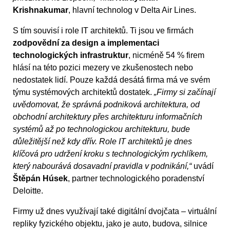
Krishnakumar
, hlavní technolog v Delta Air Lines.
S tím souvisí i role IT architektů. Ti jsou ve firmách
zodpovědní za design a implementaci
technologických infrastruktur
, nicméně 54 % firem
hlásí na této pozici mezery ve zkušenostech nebo
nedostatek lidí. Pouze každá desátá firma má ve svém
týmu systémových architektů dostatek.
„Firmy si začínají
uvědomovat, že správná podniková architektura, od
obchodní architektury přes architekturu informačních
systémů až po technologickou architekturu, bude
důležitější než kdy dřív. Role IT architektů je dnes
klíčová pro udržení kroku s technologickým rychlíkem,
který nabourává dosavadní pravidla v podnikání,“
uvádí
Štěpán Húsek
, partner technologického poradenství
Deloitte.
Firmy už dnes využívají také digitální dvojčata – virtuální
repliky fyzického objektu, jako je auto, budova, silnice