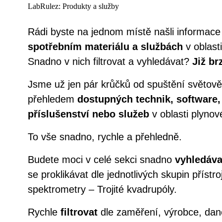
LabRulez: Produkty a služby
Rádi byste na jednom místě našli informac
spotřebním materiálu a službách
v oblast
Snadno v nich filtrovat a vyhledávat?
Již brz
Jsme už jen pár krůčků od spuštění světově
přehledem
dostupných technik, software,
příslušenství nebo služeb
v oblasti plynov
To vše snadno, rychle a přehledně.
Budete moci v celé sekci snadno
vyhledáva
se proklikávat dle jednotlivých skupin přístr
spektrometry – Trojité kvadrupóly.
Rychle
filtrovat
dle zaměření, výrobce, dan