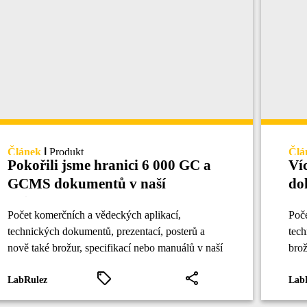
Článek
|
Produkt
Člá
Pokořili jsme hranici 6 000 GC a
Ví
GCMS dokumentů v naší
do
knihovně
La
Počet komerčních a vědeckých aplikací,
Poče
technických dokumentů, prezentací, posterů a
tech
nově také brožur, specifikací nebo manuálů v naší
brož
knihovně překročil počet 6 000.
přek
LabRulez
Lab