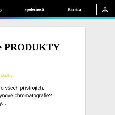
ty
Společnosti
Kariéra
kce PRODUKTY
 služby
o všech přístrojích,
plynové chromatografie?
...