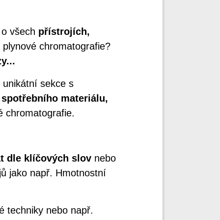
e o všech
přístrojích,
i plynové chromatografie?
y...
 unikátní sekce s
 spotřebního materiálu,
é chromatografie.
t dle klíčových slov
nebo
ojů jako např. Hmotnostní
é techniky nebo např.