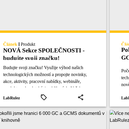
Článek
|
Produkt
Člá
Po
NOVÁ Sekce SPOLEČNOSTI -
GC
budujte svoji značku!
kn
Budujte svoji značku! Využije výhod našich
Poče
technologických možností a propojte novinky,
tech
akce, aktivity, pracovní nabídky, webináře,
nově
produkty nebo databázi publikací do Vašeho
knih
profilu v sekci Společnosti.
LabRulez
Lab