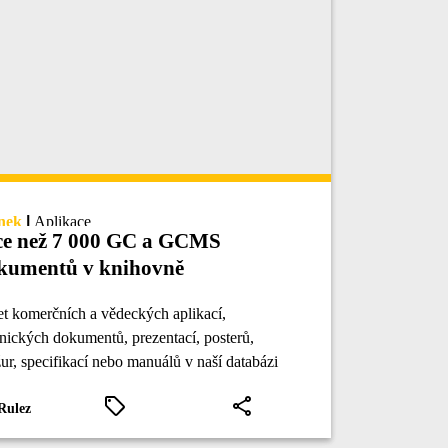
nek
|
Aplikace
ce než 7 000 GC a GCMS
kumentů v knihovně
bRulezGCMS
t komerčních a vědeckých aplikací,
nických dokumentů, prezentací, posterů,
ur, specifikací nebo manuálů v naší databázi
ročil počet 7 000.
Rulez