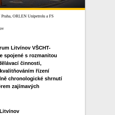
Praha, ORLEN Unipetrolu a FS
nov
ntrum Litvínov VŠCHT-
e spojené s rozmanitou
ělávací činnosti,
kvalitňováním řízení
dně chronologické shrnutí
běrem zajímavých
Litvínov