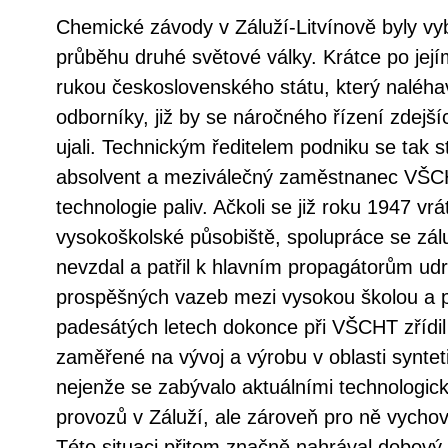
Chemické závody v Záluží-Litvínově byly v
průběhu druhé světové války. Krátce po jej
rukou československého státu, který naléha
odborníky, již by se náročného řízení zdejší
ujali. Technickým ředitelem podniku se tak s
absolvent a meziválečný zaměstnanec VŠC
technologie paliv. Ačkoli se již roku 1947 vrá
vysokoškolské působiště, spolupráce se zál
nevzdal a patřil k hlavním propagátorům ud
prospěšných vazeb mezi vysokou školou a p
padesátých letech dokonce při VŠCHT zřídil
zaměřené na vývoj a výrobu v oblasti synte
nejenže se zabývalo aktuálními technologi
provozů v Záluží, ale zároveň pro ně vycho
Této situaci přitom značně nahrával dobový