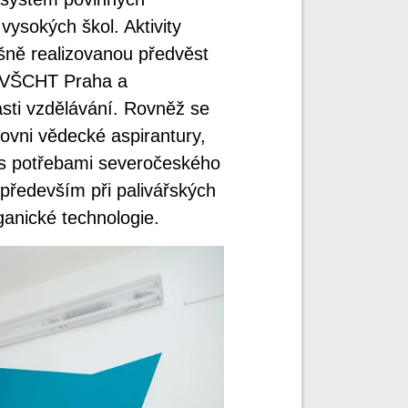
vysokých škol. Aktivity
ěšně realizovanou předvěst
i VŠCHT Praha a
asti vzdělávání. Rovněž se
rovni vědecké aspirantury,
 s potřebami severočeského
především při palivářských
ganické technologie.