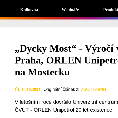
Knihovna
Webináře
Produk
„Dycky Most“ - Výroč
Praha, ORLEN Unipetr
na Mostecku
Čt, 10.10.2024
|
Originální článek z
:
VŠCHT/SPIN
V letošním roce dovršilo Univerzitní centru
ČVUT - ORLEN Unipetrol 20 let existence.