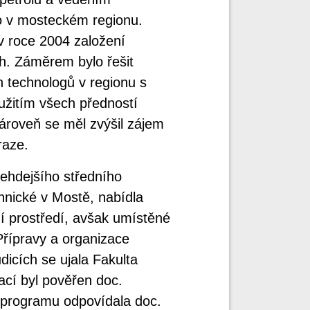
o v mosteckém regionu.
 v roce 2004 založení
. Záměrem bylo řešit
 technologů v regionu s
užitím všech předností
ároveň se měl zvýšil zájem
raze.
ehdejšího středního
chnické v Mostě, nabídla
 prostředí, avšak umístěné
řípravy a organizace
icích se ujala Fakulta
cí byl pověřen doc.
ho programu odpovídala doc.