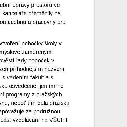
ební úpravy prostorů ve
í kanceláře přeměnily na
ou učebnu a pracovny pro
tvoření pobočky školy v
růmyslově zaměřenými
ověsti řady poboček v
azen příhodnějším názvem
 s vedením fakult a s
uku osvědčené, jen mírně
jní programy z pražských
ávné, neboť tím dala pražská
nepovažuje za podružnou,
oučást vzdělávání na VŠCHT