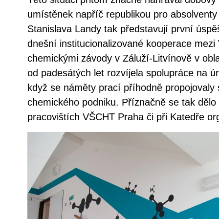
umístěnek napříč republikou pro absolventy 
Stanislava Landy tak představují první úsp
dnešní institucionalizované kooperace mez
chemickými závody v Záluží-Litvínově v obl
od padesátých let rozvíjela spolupráce na ú
když se náměty prací příhodně propojovaly
chemického podniku. Příznačně se tak dělo 
pracovištích VŠCHT Praha či při Katedře or