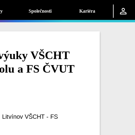
ty
Společnosti
Kariéra
í výuky VŠCHT
olu a FS ČVUT
m Litvínov VŠCHT - FS