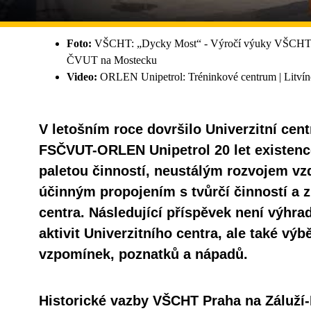
Foto:
VŠCHT: „Dycky Most“ - Výročí výuky VŠCHT 
ČVUT na Mostecku
Video:
ORLEN Unipetrol: Tréninkové centrum | Litví
V letošním roce dovršilo Univerzitní ce
FSČVUT-ORLEN Unipetrol 20 let existenc
paletou činností, neustálým rozvojem vzd
účinným propojením s tvůrčí činností a z
centra. Následující příspěvek není výhra
aktivit Univerzitního centra, ale také vý
vzpomínek, poznatků a nápadů.
Historické vazby VŠCHT Praha na Záluží-