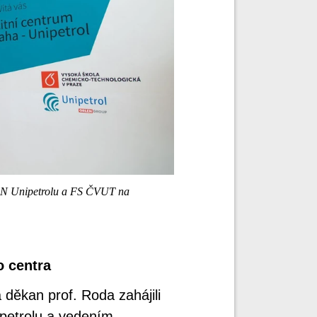
N Unipetrolu a FS ČVUT na
o centra
 děkan prof. Roda zahájili
ipetrolu a vedením