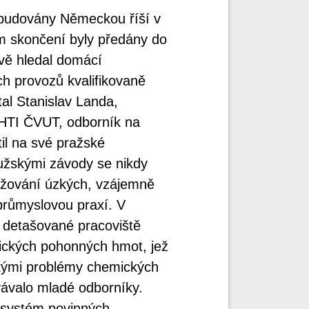
ybudovány Německou říší v
ím skončení byly předány do
vě hledal domácí
ch provozů kvalifikovaně
tal Stanislav Landa,
HTI ČVUT, odborník na
til na své pražské
užskými závody se nikdy
ržování úzkých, vzájemně
růmyslovou praxí. V
 detašované pracoviště
tických pohonných hmot, jež
ckými problémy chemických
vávalo mladé odborníky.
 systém povinných