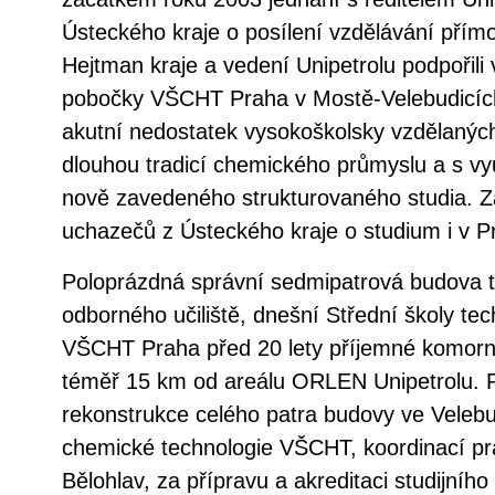
Ústeckého kraje o posílení vzdělávání přím
Hejtman kraje a vedení Unipetrolu podpořili
pobočky VŠCHT Praha v Mostě-Velebudicích
akutní nedostatek vysokoškolsky vzdělaných
dlouhou tradicí chemického průmyslu a s vy
nově zavedeného strukturovaného studia. Z
uchazečů z Ústeckého kraje o studium i v P
Poloprázdná správní sedmipatrová budova t
odborného učiliště, dnešní Střední školy te
VŠCHT Praha před 20 lety příjemné komorní
téměř 15 km od areálu ORLEN Unipetrolu. P
rekonstrukce celého patra budovy ve Velebud
chemické technologie VŠCHT, koordinací pra
Bělohlav, za přípravu a akreditaci studijní