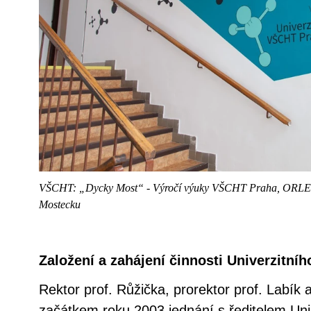
VŠCHT: „Dycky Most“ - Výročí výuky VŠCHT Praha, ORLE
Mostecku
Založení a zahájení činnosti Univerzitníh
Rektor prof. Růžička, prorektor prof. Labík a
začátkem roku 2003 jednání s ředitelem Un