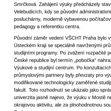
Smrčková. Zahájení výuky předcházely stav
Velebudicích, kdy se původní administrativn
posluchárny, moderně vybavenou počítačov
pedagogy a referentku centra.
Původní záměr vedení VŠCHT Praha bylo vy
Ústeckém kraji se speciálně navrženými p
studijními programy. Po zvážení rozpačité p
České republice byl termín „pobočka“ nahr
Výukové a studijní centrum. Po konzultacích
průmyslovými partnery byly převzaty pro vý
modifikované technologicky zaměřené studi
fakult. Toto rozhodnutí se ukázalo jako spr
univerzita jasně najevo, že výuku v Mostě 
okrajovou aktivitu, ale za plnohodnotnou s