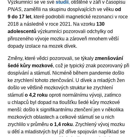
Výzkumníci se ve své
studii
,
otištěné v září v časopisu
PNAS
, zaměřili na skupinu dospívajících ve věku
od
9 do 17 let
, které podrobili magnetické rezonanci v roce
2018 a následně v roce 2021. Na vzorku
130
adolescentů
výzkumníci pozorovali odchylky od
přirozeného vývoje mozku a zároveň mnohem větší
dopady izolace na mozek dívek.
Změny, které vědci pozorovali, se týkaly
zmenšování
šedé kůry mozkové
, což je typický znak pozorovaný při
dospívání a stárnutí. Nicméně během pandemie došlo
ke zrychlení tohoto ztenčování. U dívek a mladých žen
došlo ve většině mozkových struktur ke zrychlení
stárnutí
o 4,2 roku
oproti normálnímu vývoji, zatímco
u chlapců byl dopad na tloušťku šedé kůry mozkové
menší: došlo k signifikantnímu ztenčení jen v několika
mozkových oblastech a celkové stárnutí se u nich
zrychlilo v průměru
o 1,4 roku
. Zrychlený vývoj mozku
u dětí a mladistvých byl již dříve spojován například se