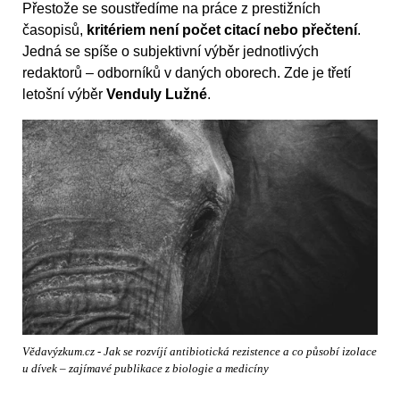
Přestože se soustředíme na práce z prestižních
časopisů,
kritériem není počet citací nebo přečtení
.
Jedná se spíše o subjektivní výběr jednotlivých
redaktorů – odborníků v daných oborech. Zde je třetí
letošní výběr
Venduly Lužné
.
Vědavýzkum.cz - Jak se rozvíjí antibiotická rezistence a co působí izolace
u dívek – zajímavé publikace z biologie a medicíny