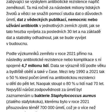
zabývající se výskytem antibiotické rezistence napříč
zeměkoulí. Ta má ročně za následek miliony lidských
životů a vědci se snažili pomocí studia dat o důvodech
úmrtí,
dat z vědeckých publikací, nemocnic nebo
užívání antibiotik
v jednotlivých zemích zjistit, jak se
tato hrozba vyvíjela za posledních 30 let a na základě
dat a statistiky odhadnout, jak se bude vyvíjet
v budoucnu.
Podle výzkumníků zemřelo v roce 2021 přímo na
následky antibiotické rezistence nebo komplikace s ní
spojené
4,7 milionu lidí
. Data se výrazně liší podle věku
a bydliště obětí a také v čase. Mezi lety 1990 a 2021 tak
o 50 % klesl počet úmrtí na antibiotickou rezistenci
u dětí do pěti let. Naopak stoupl o 80 % u lidí nad 70 let.
Nejvyšší nárůst zodpovědnosti za úmrtí byl
zaznamenám u
bakterie
Staphylococcus aureus
(zlatého stafylokoka), kterému bylo v roce 2021
přisuzováno téměř 700 000 úmrtí, což je o více než