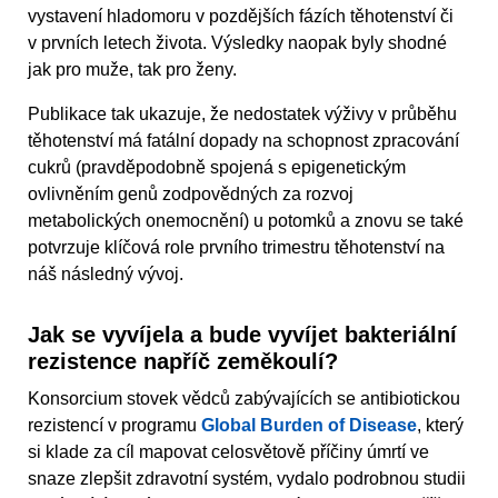
vystavení hladomoru v pozdějších fázích těhotenství či
v prvních letech života. Výsledky naopak byly shodné
jak pro muže, tak pro ženy.
Publikace tak ukazuje, že nedostatek výživy v průběhu
těhotenství má fatální dopady na schopnost zpracování
cukrů (pravděpodobně spojená s epigenetickým
ovlivněním genů zodpovědných za rozvoj
metabolických onemocnění) u potomků a znovu se také
potvrzuje klíčová role prvního trimestru těhotenství na
náš následný vývoj.
Jak se vyvíjela a bude vyvíjet bakteriální
rezistence napříč zeměkoulí?
Konsorcium stovek vědců zabývajících se antibiotickou
rezistencí v programu
Global Burden of Disease
, který
si klade za cíl mapovat celosvětově příčiny úmrtí ve
snaze zlepšit zdravotní systém, vydalo podrobnou studii