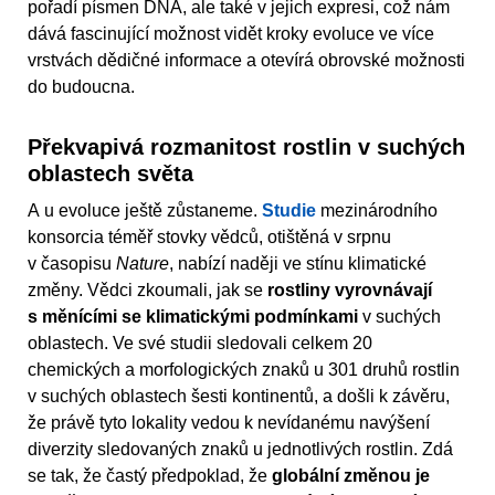
pořadí písmen DNA, ale také v jejich expresi, což nám
dává fascinující možnost vidět kroky evoluce ve více
vrstvách dědičné informace a otevírá obrovské možnosti
do budoucna.
Překvapivá rozmanitost rostlin v suchých
oblastech světa
A u evoluce ještě zůstaneme.
Studie
mezinárodního
konsorcia téměř stovky vědců, otištěná v srpnu
v časopisu
Nature
, nabízí naději ve stínu klimatické
změny. Vědci zkoumali, jak se
rostliny vyrovnávají
s měnícími se klimatickými podmínkami
v suchých
oblastech. Ve své studii sledovali celkem 20
chemických a morfologických znaků u 301 druhů rostlin
v suchých oblastech šesti kontinentů, a došli k závěru,
že právě tyto lokality vedou k nevídanému navýšení
diverzity sledovaných znaků u jednotlivých rostlin. Zdá
se tak, že častý předpoklad, že
globální změnou je