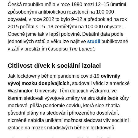
Česká republika měla v roce 1990 mezi 12–15 úmrtími
způsobenými antibiotickou rezistencí na 100 000
obyvatel, v roce 2012 to bylo 9–12 a předpoklad na rok
2015 počítal s 15–18 zemřelými na 100 000 obyvatel.
Obecně jsme tak v lepší polovině. Detailní data podle
jednotlivých států a věku lze najít ve
studii
publikované
v září v prestižním časopisu
The Lancet
.
Citlivost dívek k sociální izolaci
Jak lockdowny během pandemie covid-19
ovlivnily
vývoj mozku dospívajících,
studovali vědci z americké
Washington University. Těm do jejich výzkumu, ve
kterém sledovali vývojové změny ve struktuře šedé kůry
mozkové, přišla pandemie covidu, která sice zhatila
původní plány na sledování přirozeného dospívání,
nicméně nabídla unikátní možnost sledovat vliv sociální
izolace na mozek mladistvých během lockdownů.