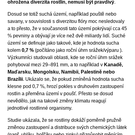
ohrožena diverzita rostlin, nemusí být pravdivý
.
Dosud se totiž suchá území, například pouště nebo
savany, v souvislosti s diverzitou flóry moc nesledovaly
a to přesto, že v současnosti tato území pokrývají cca 45
% pevniny a obývají je více než dvě miliardy lidí. Suché
území se definuje jako takové, kde je hodnota sucha
kolem
0,7 %
(počítáno jako roční úhrn srážek/výparu ).
Výzkumníci studovali oblasti, kde se roční úhrn srážek
pohyboval mezi 29–891 mm, a to například v
Kanadě,
Maďarsku, Mongolsku, Namibii, Palestině nebo
Brazílii
. Ukázalo se, že pokud zmíněná hodnota sucha
klesne pod 0,7 %, hrozí pokles v druhovém zastoupení
rostlin a přeměna území v poušť. Přesto se dosud
nevědělo, jak na takové změny klimatu reagují
jednotlivé rostlinné organismy.
Studie ukázala, že se rostliny dokáží poměrně pružně
změnou zastoupení a distribuce svých chemických látek
(např. uhlíku, hořčíku nebo zinku) přizpůsobit měnícím