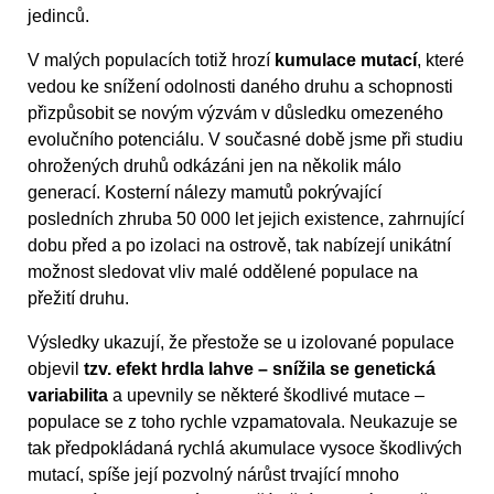
jedinců.
V malých populacích totiž hrozí
kumulace mutací
, které
vedou ke snížení odolnosti daného druhu a schopnosti
přizpůsobit se novým výzvám v důsledku omezeného
evolučního potenciálu. V současné době jsme při studiu
ohrožených druhů odkázáni jen na několik málo
generací. Kosterní nálezy mamutů pokrývající
posledních zhruba 50 000 let jejich existence, zahrnující
dobu před a po izolaci na ostrově, tak nabízejí unikátní
možnost sledovat vliv malé oddělené populace na
přežití druhu.
Výsledky ukazují, že přestože se u izolované populace
objevil
tzv. efekt hrdla lahve – snížila se genetická
variabilita
a upevnily se některé škodlivé mutace –
populace se z toho rychle vzpamatovala. Neukazuje se
tak předpokládaná rychlá akumulace vysoce škodlivých
mutací, spíše její pozvolný nárůst trvající mnoho