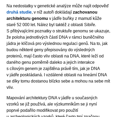
Na nedostatky v genetické analýze může najít odpověď
druhá studie
, v níž autoři dokládají
zachovanou
architekturu genomu
v jádře buňky z mamutí kůže
staré 52 000 let. Nález byl taktéž z oblasti Sibiře.
S přibývajícími poznatky o struktuře genomu se ukazuje,
že poloha jednotlivých částí DNA v rámci buněčného
jádra je klíčová pro výslednou regulaci genů. Na to, jak
budou některé geny přepisovány do výsledných
proteinů, mají často vliv oblasti na DNA, které leží od
daného genu poměrně daleko a jejich interakce
s cílovým genem je zajištěna právě tím, jak je DNA
v jádře poskládaná. I vzdálené oblasti na lineární DNA
se díky tomu dostanou blízko sebe a mohou na sebe mít
vliv.
Mapování architektury DNA v jádře u současných
vzorků se již používá, ale výzkumníkům se ji nyní
poprvé podařilo modifikovat pro použití
u archeologických vzorků, které často trpí značnou