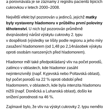
a porovnávala je se záznamy z registru pacientů trpících
cukrovkou v letech 2000–2008.
Největší efekt byl pozorován u jedinců, jejichž
matky
byly vystaveny hladomoru v průběhu první poloviny
těhotenství
. U nich byl pozorován průměrně
dvojnásobný nárůst výskytu cukrovky 2. typu
v dospělosti (výsledky se lišily podle regionu a jeho míry
zasažení hladomorem (od 1,48 po 2,14násobek výskytu
oproti osobám narozených před hladomorem).
Hladomor měl také předpokládaný vliv na počet porodů,
zatímco v oblastech, kde hladomor zasáhl
nejintenzivněji (např. Kyjevská nebo Poltavská oblast),
byl počet porodů na 22 % oproti období před
hladomorem, v oblastech, kde byla intenzita hladomoru
nižší (např. Doněcká a Luhanská oblast), došlo ke
snížení porodnosti na 46 %.
Zajímavé bylo, že vliv na výskyt cukrovky 2. typu nemělo