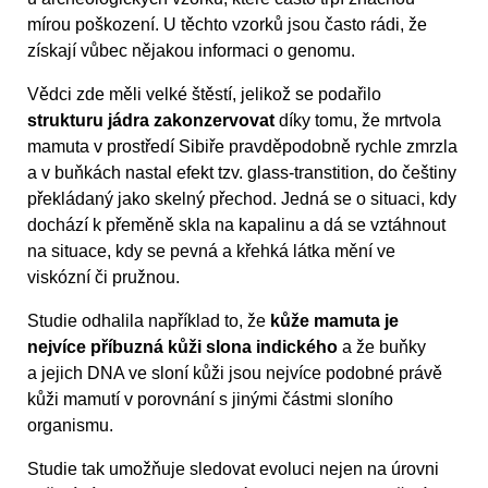
mírou poškození. U těchto vzorků jsou často rádi, že
získají vůbec nějakou informaci o genomu.
Vědci zde měli velké štěstí, jelikož se podařilo
strukturu jádra zakonzervovat
díky tomu, že mrtvola
mamuta v prostředí Sibiře pravděpodobně rychle zmrzla
a v buňkách nastal efekt tzv. glass-transtition, do češtiny
překládaný jako skelný přechod. Jedná se o situaci, kdy
dochází k přeměně skla na kapalinu a dá se vztáhnout
na situace, kdy se pevná a křehká látka mění ve
viskózní či pružnou.
Studie odhalila například to, že
kůže mamuta je
nejvíce příbuzná kůži slona indického
a že buňky
a jejich DNA ve sloní kůži jsou nejvíce podobné právě
kůži mamutí v porovnání s jinými částmi sloního
organismu.
Studie tak umožňuje sledovat evoluci nejen na úrovni