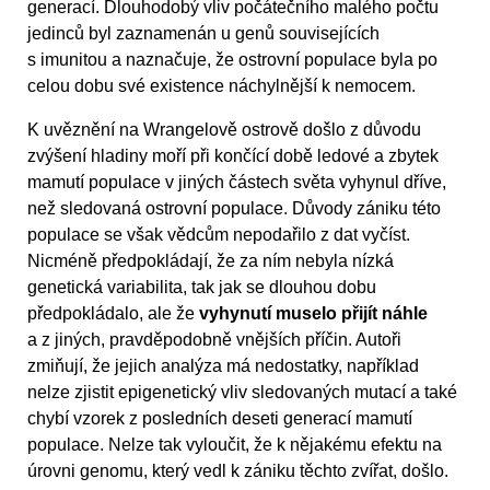
generací. Dlouhodobý vliv počátečního malého počtu
jedinců byl zaznamenán u genů souvisejících
s imunitou a naznačuje, že ostrovní populace byla po
celou dobu své existence náchylnější k nemocem.
K uvěznění na Wrangelově ostrově došlo z důvodu
zvýšení hladiny moří při končící době ledové a zbytek
mamutí populace v jiných částech světa vyhynul dříve,
než sledovaná ostrovní populace. Důvody zániku této
populace se však vědcům nepodařilo z dat vyčíst.
Nicméně předpokládají, že za ním nebyla nízká
genetická variabilita, tak jak se dlouhou dobu
předpokládalo, ale že
vyhynutí muselo přijít náhle
a z jiných, pravděpodobně vnějších příčin. Autoři
zmiňují, že jejich analýza má nedostatky, například
nelze zjistit epigenetický vliv sledovaných mutací a také
chybí vzorek z posledních deseti generací mamutí
populace. Nelze tak vyloučit, že k nějakému efektu na
úrovni genomu, který vedl k zániku těchto zvířat, došlo.