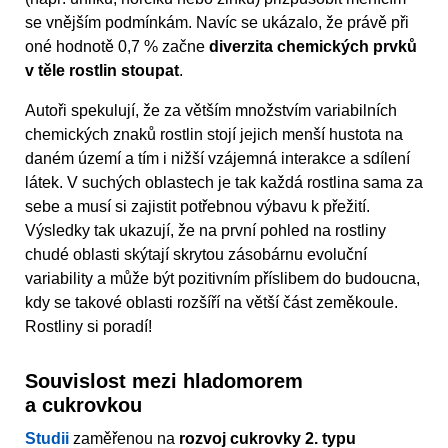
se vnějším podmínkám. Navíc se ukázalo, že právě při
oné hodnotě 0,7 % začne
diverzita chemických prvků
v těle rostlin stoupat
.
Autoři spekulují, že za větším množstvím variabilních
chemických znaků rostlin stojí jejich menší hustota na
daném území a tím i nižší vzájemná interakce a sdílení
látek. V suchých oblastech je tak každá rostlina sama za
sebe a musí si zajistit potřebnou výbavu k přežití.
Výsledky tak ukazují, že na první pohled na rostliny
chudé oblasti skýtají skrytou zásobárnu evoluční
variability a může být pozitivním příslibem do budoucna,
kdy se takové oblasti rozšíří na větší část zeměkoule.
Rostliny si poradí!
Souvislost mezi hladomorem
a cukrovkou
Studii
zaměřenou na
rozvoj cukrovky 2. typu