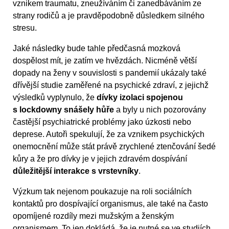
vznikem traumatu, zneužíváním či zanedbáváním ze
strany rodičů a je pravděpodobně důsledkem silného
stresu.
Jaké následky bude tahle předčasná mozková
dospělost mít, je zatím ve hvězdách. Nicméně větší
dopady na ženy v souvislosti s pandemií ukázaly také
dřívější studie zaměřené na psychické zdraví, z jejichž
výsledků vyplynulo, že
dívky izolaci spojenou
s lockdowny snášely hůře
a byly u nich pozorovány
častější psychiatrické problémy jako úzkosti nebo
deprese. Autoři spekulují, že za vznikem psychických
onemocnění může stát právě zrychlené ztenčování šedé
kůry a že pro dívky je v jejich zdravém dospívání
důležitější interakce s vrstevníky
.
Výzkum tak nejenom poukazuje na roli sociálních
kontaktů pro dospívající organismus, ale také na často
opomíjené rozdíly mezi mužským a ženským
organismem. To jen dokládá, že je nutné se ve studiích