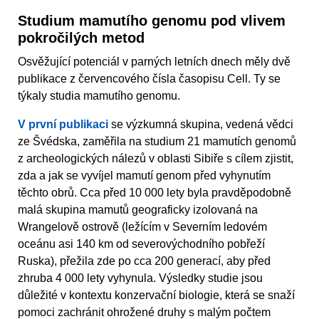
Studium mamutího genomu pod vlivem
pokročilých metod
Osvěžující potenciál v parných letních dnech měly dvě
publikace z červencového čísla časopisu Cell. Ty se
týkaly studia mamutího genomu.
V první publikaci
se výzkumná skupina, vedená vědci
ze Švédska, zaměřila na studium 21 mamutích genomů
z archeologických nálezů v oblasti Sibiře s cílem zjistit,
zda a jak se vyvíjel mamutí genom před vyhynutím
těchto obrů. Cca před 10 000 lety byla pravděpodobně
malá skupina mamutů geograficky izolovaná na
Wrangelově ostrově (ležícím v Severním ledovém
oceánu asi 140 km od severovýchodního pobřeží
Ruska), přežila zde po cca 200 generací, aby před
zhruba 4 000 lety vyhynula. Výsledky studie jsou
důležité v kontextu konzervační biologie, která se snaží
pomoci zachránit ohrožené druhy s malým počtem