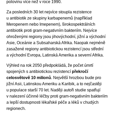
polovinu více než v roce 1990.
Za posledních 30 let nejvíce stoupla rezistence
u antibiotik ze skupiny karbapenemů (například
Meropenem nebo Imepenem), širokospektrálních
antibiotik proti gram-negativním bakteriím. Nejvíce
ohroženými regiony jsou jihovýchodní, jižní a východní
Asie, Oceánie a Subsaharská Afrika. Naopak nejméně
zasažené regiony antibiotickou rezistencí jsou střední
a východní Evropa, Latinská Amerika a severní Afrika.
Výhled na rok 2050 předpokládá, že počet úmrtí
spojených s antibiotickou rezistencí
překročí
celosvětově 10 milionů
. Největší hrozbou bude pro
jižní Asii, Latinskou Ameriku a Karibik, a to nejčastěji
u populace starší 70 let. Naději autoři studie spatřují
v nalezení účinné léčby proti gram-negativním bakteriím
a lepší dostupnosti lékařské péče a léků v chudých
regionech.