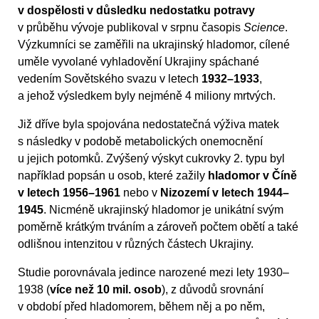
v dospělosti v důsledku nedostatku potravy
v průběhu vývoje publikoval v srpnu časopis
Science
.
Výzkumníci se zaměřili na ukrajinský hladomor, cílené
uměle vyvolané vyhladovění Ukrajiny spáchané
vedením Sovětského svazu v letech
1932–1933
,
a jehož výsledkem byly nejméně 4 miliony mrtvých.
Již dříve byla spojována nedostatečná výživa matek
s následky v podobě metabolických onemocnění
u jejich potomků. Zvýšený výskyt cukrovky 2. typu byl
například popsán u osob, které zažily
hladomor v Číně
v letech 1956–1961
nebo v
Nizozemí v letech 1944–
1945
. Nicméně ukrajinský hladomor je unikátní svým
poměrně krátkým trváním a zároveň počtem obětí a také
odlišnou intenzitou v různých částech Ukrajiny.
Studie porovnávala jedince narozené mezi lety 1930–
1938 (
více než 10 mil. osob
), z důvodů srovnání
v období před hladomorem, během něj a po něm,