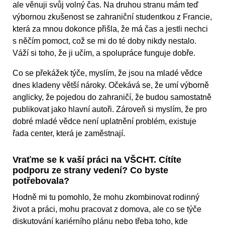
ale věnuji svůj volný čas. Na druhou stranu mám teď
výbornou zkušenost se zahraniční studentkou z Francie,
která za mnou dokonce přišla, že má čas a jestli nechci
s něčím pomoct, což se mi do té doby nikdy nestalo.
Váží si toho, že ji učím, a spolupráce funguje dobře.
Co se překážek týče, myslím, že jsou na mladé vědce
dnes kladeny větší nároky. Očekává se, že umí výborně
anglicky, že pojedou do zahraničí, že budou samostatně
publikovat jako hlavní autoři. Zároveň si myslím, že pro
dobré mladé vědce není uplatnění problém, existuje
řada center, která je zaměstnají.
Vraťme se k vaší práci na VŠCHT. Cítíte
podporu ze strany vedení? Co byste
potřebovala?
Hodně mi tu pomohlo, že mohu zkombinovat rodinný
život a práci, mohu pracovat z domova, ale co se týče
diskutování kariérního plánu nebo třeba toho, kde