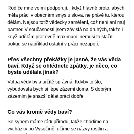
Rodiče mne velmi podporují, i když hlavně proto, abych
měla práci v obecném smyslu slova, ne právě tu, kterou
dělám. Nejsou totiž vědecky zaměření, což není ani můj
partner. V současnosti jsem závislá na druhých, takže i
když udělám pracovně maximum, nemusí to stačit,
pokud se například ostatní v práci nezapojí.
Přes všechny překážky je jasné, že vás věda
baví. Když se ohlédnete zpátky, je něco, co
byste udělala jinak?
Volba vědy byla určitě správná. Kdyby to šlo,
vybudovala bych si lépe zázemí doma. S dobrým
zázemím je snazší dělat práci dobře.
Co vás kromě vědy baví?
Se synem máme rádi přírodu, takže chodíme na
vycházky po Vysočině, učíme se názvy rostlin a