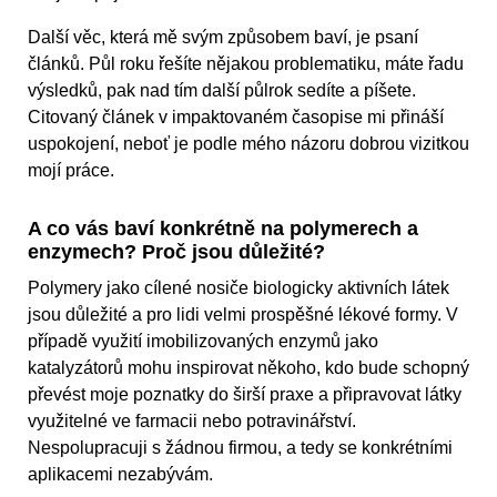
Další věc, která mě svým způsobem baví, je psaní
článků. Půl roku řešíte nějakou problematiku, máte řadu
výsledků, pak nad tím další půlrok sedíte a píšete.
Citovaný článek v impaktovaném časopise mi přináší
uspokojení, neboť je podle mého názoru dobrou vizitkou
mojí práce.
A co vás baví konkrétně na polymerech a
enzymech? Proč jsou důležité?
Polymery jako cílené nosiče biologicky aktivních látek
jsou důležité a pro lidi velmi prospěšné lékové formy. V
případě využití imobilizovaných enzymů jako
katalyzátorů mohu inspirovat někoho, kdo bude schopný
převést moje poznatky do širší praxe a připravovat látky
využitelné ve farmacii nebo potravinářství.
Nespolupracuji s žádnou firmou, a tedy se konkrétními
aplikacemi nezabývám.