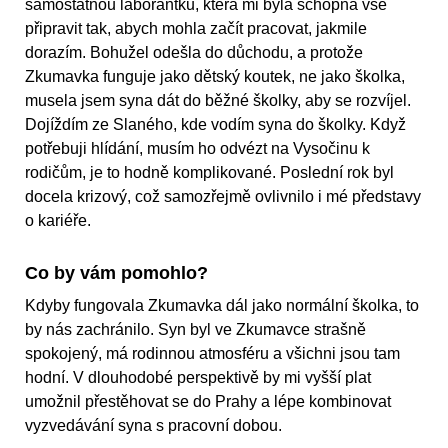
samostatnou laborantku, která mi byla schopná vše
připravit tak, abych mohla začít pracovat, jakmile
dorazím. Bohužel odešla do důchodu, a protože
Zkumavka funguje jako dětský koutek, ne jako školka,
musela jsem syna dát do běžné školky, aby se rozvíjel.
Dojíždím ze Slaného, kde vodím syna do školky. Když
potřebuji hlídání, musím ho odvézt na Vysočinu k
rodičům, je to hodně komplikované. Poslední rok byl
docela krizový, což samozřejmě ovlivnilo i mé představy
o kariéře.
Co by vám pomohlo?
Kdyby fungovala Zkumavka dál jako normální školka, to
by nás zachránilo. Syn byl ve Zkumavce strašně
spokojený, má rodinnou atmosféru a všichni jsou tam
hodní. V dlouhodobé perspektivě by mi vyšší plat
umožnil přestěhovat se do Prahy a lépe kombinovat
vyzvedávání syna s pracovní dobou.