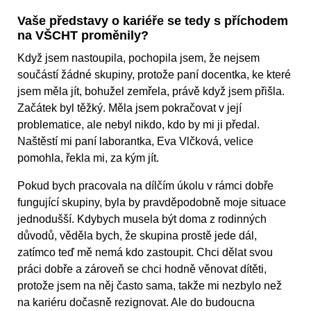
Vaše představy o kariéře se tedy s příchodem
na VŠCHT proměnily?
Když jsem nastoupila, pochopila jsem, že nejsem
součástí žádné skupiny, protože paní docentka, ke které
jsem měla jít, bohužel zemřela, právě když jsem přišla.
Začátek byl těžký. Měla jsem pokračovat v její
problematice, ale nebyl nikdo, kdo by mi ji předal.
Naštěstí mi paní laborantka, Eva Vlčková, velice
pomohla, řekla mi, za kým jít.
Pokud bych pracovala na dílčím úkolu v rámci dobře
fungující skupiny, byla by pravděpodobně moje situace
jednodušší. Kdybych musela být doma z rodinných
důvodů, věděla bych, že skupina prostě jede dál,
zatímco teď mě nemá kdo zastoupit. Chci dělat svou
práci dobře a zároveň se chci hodně věnovat dítěti,
protože jsem na něj často sama, takže mi nezbylo než
na kariéru dočasně rezignovat. Ale do budoucna