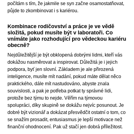
počítám s tím, že jakmile se syn začne osamostatňovat,
půjde to zkombinovat i s kariérou.
Kombinace rodičovství a práce je ve vědě
složitá, pokud musíte být v laboratoři. Co
vnímáte jako rozhodující pro vědeckou kariéru
obecně?
Nejdůležitější je být obklopená dobrými lidmi, kteří vás
dokážou nasměrovat a inspirovat. Důležitá je i jejich
podpora, byť jen slovní. Základem je ale přirozená
inteligence, musíte mít nadání, pokud máte dělat něco
praktického, dále mít nastudováno, abyste znala
souvislosti, a pak je potřeba potkat ty správné lidi,
protože bez týmu to nejde. Věřím na týmovou
spolupráci, díky skupině se dokážu nejvíc posunout. Je
dobré být vizionář a dokázat přesvědčit ostatní o tom, co
se snažím prosadit, entusiasmus je lepší motivace než
finanční ohodnocení. Pak už stačí jen dobrá příležitost.