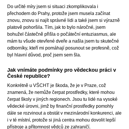
Do určité míry jsem si situaci zkomplikovala i
přechodem do Prahy, protože jsem musela začínat
znovu, znovu si najít správné lidi a také jsem si výrazně
platově pohoršila. Tím, jak to bylo náročné, jsem
bohužel částečně přišla o počáteční entuziasmus, ale
mám tu všude otevřené dveře a našla jsem tu skutečné
odborníky, kteří mi pomáhají posunout se profesně, což
byl hlavní důvod, proč jsem sem šla.
Jak vnímáte podmínky pro vědeckou práci v
České republice?
Konkrétně u VŠCHT je škoda, že je v Praze, což
znamená, že nemůže čerpat prostředky, které mohou
čerpat školy v jiných regionech. Jsou tu lidé na vysoké
vědecké úrovni, jimž by finanční prostředky pomohly
dále se rozvinout a obstát v mezinárodní konkurenci, ale
i v té místní, protože si jiná centra mohou dovolit lepší
přístroje a přítomnost vědců ze zahraničí.