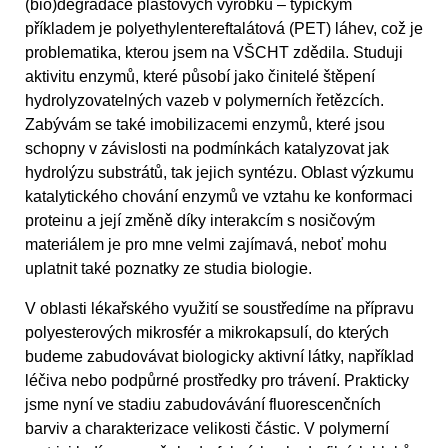
(bio)degradace plastových výrobků – typickým
příkladem je polyethylentereftalátová (PET) láhev, což je
problematika, kterou jsem na VŠCHT zdědila. Studuji
aktivitu enzymů, které působí jako činitelé štěpení
hydrolyzovatelných vazeb v polymerních řetězcích.
Zabývám se také imobilizacemi enzymů, které jsou
schopny v závislosti na podmínkách katalyzovat jak
hydrolýzu substrátů, tak jejich syntézu. Oblast výzkumu
katalytického chování enzymů ve vztahu ke konformaci
proteinu a její změně díky interakcím s nosičovým
materiálem je pro mne velmi zajímavá, neboť mohu
uplatnit také poznatky ze studia biologie.
V oblasti lékařského využití se soustředíme na přípravu
polyesterových mikrosfér a mikrokapsulí, do kterých
budeme zabudovávat biologicky aktivní látky, například
léčiva nebo podpůrné prostředky pro trávení. Prakticky
jsme nyní ve stadiu zabudovávání fluorescenčních
barviv a charakterizace velikosti částic. V polymerní