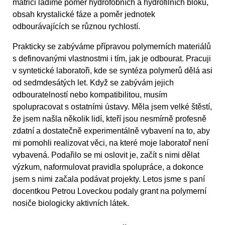
matrici ladíme poměr hydrofobních a hydrofilních bloků,
obsah krystalické fáze a poměr jednotek
odbourávajících se různou rychlostí.
Prakticky se zabýváme přípravou polymerních materiálů
s definovanými vlastnostmi i tím, jak je odbourat. Pracuji
v syntetické laboratoři, kde se syntéza polymerů dělá asi
od sedmdesátých let. Když se zabývám jejich
odbouratelností nebo kompatibilitou, musím
spolupracovat s ostatními ústavy. Měla jsem velké štěstí,
že jsem našla několik lidí, kteří jsou nesmírně profesně
zdatní a dostatečně experimentálně vybavení na to, aby
mi pomohli realizovat věci, na které moje laboratoř není
vybavená. Podařilo se mi oslovit je, začít s nimi dělat
výzkum, naformulovat pravidla spolupráce, a dokonce
jsem s nimi začala podávat projekty. Letos jsme s paní
docentkou Petrou Loveckou podaly grant na polymerní
nosiče biologicky aktivních látek.