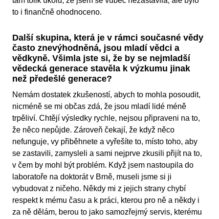
tam tolik úkolů, že jsem se vůbec nezastavila, ale bylo
to i finančně ohodnoceno.
Další skupina, která je v rámci současné vědy
často znevýhodněná, jsou mladí vědci a
vědkyně. Všimla jste si, že by se nejmladší
vědecká generace stavěla k výzkumu jinak
než předešlé generace?
Nemám dostatek zkušeností, abych to mohla posoudit,
nicméně se mi občas zdá, že jsou mladí lidé méně
trpěliví. Chtějí výsledky rychle, nejsou připraveni na to,
že něco nepůjde. Zároveň čekají, že když něco
nefunguje, vy přiběhnete a vyřešíte to, místo toho, aby
se zastavili, zamysleli a sami nejprve zkusili přijít na to,
v čem by mohl být problém. Když jsem nastoupila do
laboratoře na doktorát v Brně, museli jsme si ji
vybudovat z ničeho. Někdy mi z jejich strany chybí
respekt k mému času a k práci, kterou pro ně a někdy i
za ně dělám, berou to jako samozřejmý servis, kterému