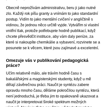
Obecně neprožívám administrativu, beru ji jako nutné
zlo. Každý rok píšu granty a vnímám to jako standardní
postup. Vidím to jako mentální cvičení v angličtině s
vidinou, že jednou něco určitě vyjde. Vytvářím si vlastní
vnitřní tlak, protože potřebujete hodně publikací, když
chcete přesvědčit instituce, aby vám daly peníze, za
které si nakoupíte chemikálie a vybavení, rozvinete se a
posunete se k věcem, které jsou zajímavé a excelentní.
Omezuje vás v publikování pedagogická
práce?
Učím relativně málo, ale trávím hodně času s
bakalářskými a magisterskými studenty, když u mě
dělají závěrečnou práci. Naučit je syntézu zabere
opravdu mnoho času, děláme pokročilou syntézu, která
není jednoduchá, je třeba jim to opakovaně ukazovat a
naučit je interpretovat široké spektrum možných