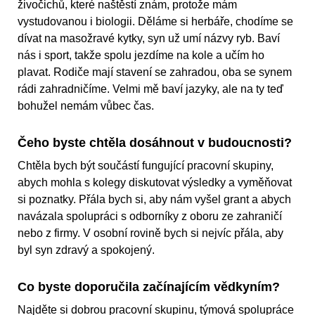
živočichů, které naštěstí znám, protože mám
vystudovanou i biologii. Děláme si herbáře, chodíme se
dívat na masožravé kytky, syn už umí názvy ryb. Baví
nás i sport, takže spolu jezdíme na kole a učím ho
plavat. Rodiče mají stavení se zahradou, oba se synem
rádi zahradničíme. Velmi mě baví jazyky, ale na ty teď
bohužel nemám vůbec čas.
Čeho byste chtěla dosáhnout v budoucnosti?
Chtěla bych být součástí fungující pracovní skupiny,
abych mohla s kolegy diskutovat výsledky a vyměňovat
si poznatky. Přála bych si, aby nám vyšel grant a abych
navázala spolupráci s odborníky z oboru ze zahraničí
nebo z firmy. V osobní rovině bych si nejvíc přála, aby
byl syn zdravý a spokojený.
Co byste doporučila začínajícím vědkyním?
Najděte si dobrou pracovní skupinu, týmová spolupráce