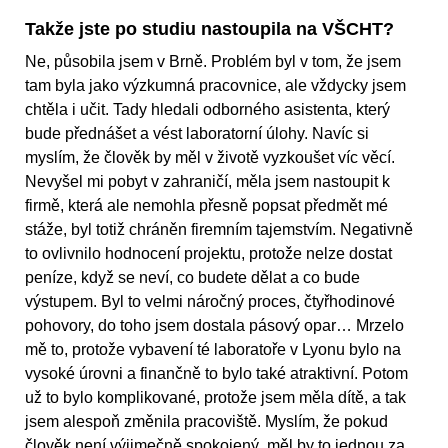
Takže jste po studiu nastoupila na VŠCHT?
Ne, působila jsem v Brně. Problém byl v tom, že jsem
tam byla jako výzkumná pracovnice, ale vždycky jsem
chtěla i učit. Tady hledali odborného asistenta, který
bude přednášet a vést laboratorní úlohy. Navíc si
myslím, že člověk by měl v životě vyzkoušet víc věcí.
Nevyšel mi pobyt v zahraničí, měla jsem nastoupit k
firmě, která ale nemohla přesně popsat předmět mé
stáže, byl totiž chráněn firemním tajemstvím. Negativně
to ovlivnilo hodnocení projektu, protože nelze dostat
peníze, když se neví, co budete dělat a co bude
výstupem. Byl to velmi náročný proces, čtyřhodinové
pohovory, do toho jsem dostala pásový opar… Mrzelo
mě to, protože vybavení té laboratoře v Lyonu bylo na
vysoké úrovni a finančně to bylo také atraktivní. Potom
už to bylo komplikované, protože jsem měla dítě, a tak
jsem alespoň změnila pracoviště. Myslím, že pokud
člověk není výjimečně spokojený, měl by to jednou za