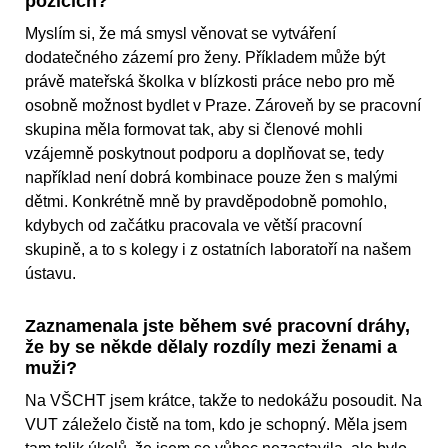
pozicích?
Myslím si, že má smysl věnovat se vytváření
dodatečného zázemí pro ženy. Příkladem může být
právě mateřská školka v blízkosti práce nebo pro mě
osobně možnost bydlet v Praze. Zároveň by se pracovní
skupina měla formovat tak, aby si členové mohli
vzájemně poskytnout podporu a doplňovat se, tedy
například není dobrá kombinace pouze žen s malými
dětmi. Konkrétně mně by pravděpodobně pomohlo,
kdybych od začátku pracovala ve větší pracovní
skupině, a to s kolegy i z ostatních laboratoří na našem
ústavu.
Zaznamenala jste během své pracovní dráhy,
že by se někde dělaly rozdíly mezi ženami a
muži?
Na VŠCHT jsem krátce, takže to nedokážu posoudit. Na
VUT záleželo čistě na tom, kdo je schopný. Měla jsem