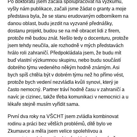
Po doktorátu jsem začala spolupracovat na výzkumu,
vyšly nám publikace, začali jsme žádat o granty a moje
představa byla, že se stanu erudovaným odborníkem na
danou oblast, budu jezdit na vyzvané přednášky,
dostanu projekt, budou se na mě obracet lidi z firem,
protože mě budou znát. Nešlo tedy o docenturu, protože
jsem tehdy neučila, ale rozhodně v mých představách
hrálo roli zahraničí. Předpokládala jsem, že budu mít
buď vlastní výzkumnou skupinu, nebo budu součástí
dobrého týmu vedeného někým hodně známým. Asi
bych spíš chtěla být v dobrém týmu než ho přímo vést,
protože bych vedení nezvládla kvůli synovi, který je
často nemocný. Partner tráví hodně času v zahraničí a
navíc je cizinec, takže třeba komunikaci v nemocnici a u
lékaře stejně musím vyřídit sama.
První dva roky na VŠCHT jsem zvládla kombinovat
rodinu a práci bez větších problémů, dítě bylo ve
Zkumavce a měla jsem velice spolehlivou a