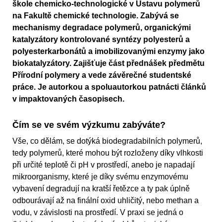
škole chemicko-technologické v Ústavu polymerů
na Fakultě chemické technologie. Zabývá se
mechanismy degradace polymerů, organickými
katalyzátory kontrolované syntézy polyesterů a
polyesterkarbonátů a imobilizovanými enzymy jako
biokatalyzátory. Zajišťuje část přednášek předmětu
Přírodní polymery a vede závěrečné studentské
práce. Je autorkou a spoluautorkou patnácti článků
v impaktovaných časopisech.
Čím se ve svém výzkumu zabýváte?
Vše, co dělám, se dotýká biodegradabilních polymerů,
tedy polymerů, které mohou být rozloženy díky vlhkosti
při určité teplotě či pH v prostředí, anebo je napadají
mikroorganismy, které je díky svému enzymovému
vybavení degradují na kratší řetězce a ty pak úplně
odbourávají až na finální oxid uhličitý, nebo methan a
vodu, v závislosti na prostředí. V praxi se jedná o