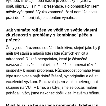
výstupů. Navíc je třeba naučit je „vědecky“ myslet a
psát, připravuji s nimi i prezentace. Po obhajobách jsem
měsíc vyčerpaná. Výuka znamená, že si nemůžete vzít
práci domů, není jak ji studentům vynahradit.
Jak vnímáte roli žen ve vědě ve světle vlastní
zkušenosti s problémy s kombinací péče a
práce?
Ženy jsou přirozenou součástí kolektivu, stejně jako by jí
měli být starší a mladší lidé i lidé různých etnicit a
národností. Různá perspektiva, která je částečně
navázaná na věk i pohlaví, totiž může znamenat různé
příspěvky k řešení problému. Různorodost pomáhá týmu
lépe fungovat a najít dobrá řešení, být originální a dělat
excelentní výzkum. Pracovala jsem v takto heterogenní
skupině na VUT v Brně, a i když jsme se občas málem
pohádali, vždy jsme nakonec došli k zajímavému řešení.
Myslíte si, že by se věda proměnila, kdyby v ní