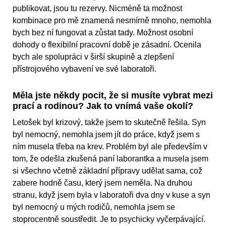
publikovat, jsou tu rezervy. Nicméně ta možnost
kombinace pro mě znamená nesmírně mnoho, nemohla
bych bez ní fungovat a zůstat tady. Možnost osobní
dohody o flexibilní pracovní době je zásadní. Ocenila
bych ale spolupráci v širší skupině a zlepšení
přístrojového vybavení ve své laboratoři.
Měla jste někdy pocit, že si musíte vybrat mezi
prací a rodinou? Jak to vnímá vaše okolí?
Letošek byl krizový, takže jsem to skutečně řešila. Syn
byl nemocný, nemohla jsem jít do práce, když jsem s
ním musela třeba na krev. Problém byl ale především v
tom, že odešla zkušená paní laborantka a musela jsem
si všechno včetně základní přípravy udělat sama, což
zabere hodně času, který jsem neměla. Na druhou
stranu, když jsem byla v laboratoři dva dny v kuse a syn
byl nemocný u mých rodičů, nemohla jsem se
stoprocentně soustředit. Je to psychicky vyčerpávající.