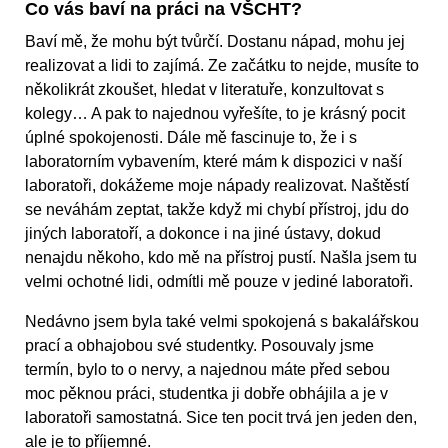
Co vás baví na práci na VŠCHT?
Baví mě, že mohu být tvůrčí. Dostanu nápad, mohu jej
realizovat a lidi to zajímá. Ze začátku to nejde, musíte to
několikrát zkoušet, hledat v literatuře, konzultovat s
kolegy… A pak to najednou vyřešíte, to je krásný pocit
úplné spokojenosti. Dále mě fascinuje to, že i s
laboratorním vybavením, které mám k dispozici v naší
laboratoři, dokážeme moje nápady realizovat. Naštěstí
se neváhám zeptat, takže když mi chybí přístroj, jdu do
jiných laboratoří, a dokonce i na jiné ústavy, dokud
nenajdu někoho, kdo mě na přístroj pustí. Našla jsem tu
velmi ochotné lidi, odmítli mě pouze v jediné laboratoři.
Nedávno jsem byla také velmi spokojená s bakalářskou
prací a obhajobou své studentky. Posouvaly jsme
termín, bylo to o nervy, a najednou máte před sebou
moc pěknou práci, studentka ji dobře obhájila a je v
laboratoři samostatná. Sice ten pocit trvá jen jeden den,
ale je to příjemné.