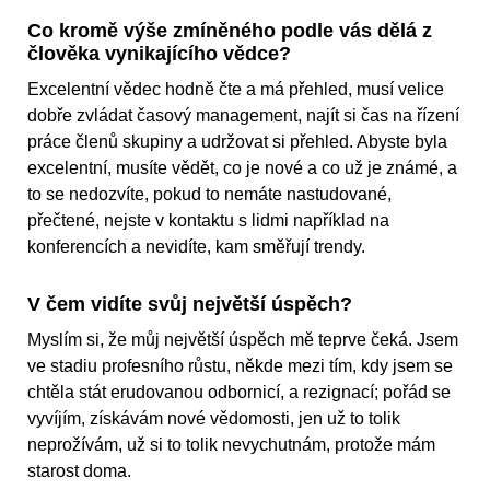
Co kromě výše zmíněného podle vás dělá z
člověka vynikajícího vědce?
Excelentní vědec hodně čte a má přehled, musí velice
dobře zvládat časový management, najít si čas na řízení
práce členů skupiny a udržovat si přehled. Abyste byla
excelentní, musíte vědět, co je nové a co už je známé, a
to se nedozvíte, pokud to nemáte nastudované,
přečtené, nejste v kontaktu s lidmi například na
konferencích a nevidíte, kam směřují trendy.
V čem vidíte svůj největší úspěch?
Myslím si, že můj největší úspěch mě teprve čeká. Jsem
ve stadiu profesního růstu, někde mezi tím, kdy jsem se
chtěla stát erudovanou odbornicí, a rezignací; pořád se
vyvíjím, získávám nové vědomosti, jen už to tolik
neprožívám, už si to tolik nevychutnám, protože mám
starost doma.