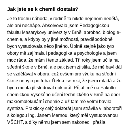
Jak jste se k chemii dostala?
Je to trochu náhoda, v rodině to nikdo nejenom nedělá,
ale ani nechápe. Absolvovala jsem Pedagogickou
fakultu Masarykovy univerzity v Brně, aprobaci biologie-
chemie, a kdyby byly jiné možnosti, pravděpodobně
bych vystudovala něco jiného. Úplně stejně jako tyto
obory mě zajímala i pedagogika a psychologie a jsem
moc ráda, že mám i tento základ. Tři roky jsem učila na
střední škole v Brně, ale pak jsem zjistila, že mě baví dál
se vzdělávat v oboru, což ovšem pro výuku na střední
škole nebylo potřeba. Řekla jsem si, že jsem mladá a že
bych mohla jít studovat doktorát. Přijali mě na Fakultu
chemickou Vysokého učení technického v Brně na obor
makromolekulární chemie a už tam mě velmi bavila
syntéza. Prakticky celý doktorát jsem strávila v laboratoři
s kolegou ing. Janem Mernou, který měl vystudovanou
VŠCHT, a díky němu jsem sem nakonec i přešla.