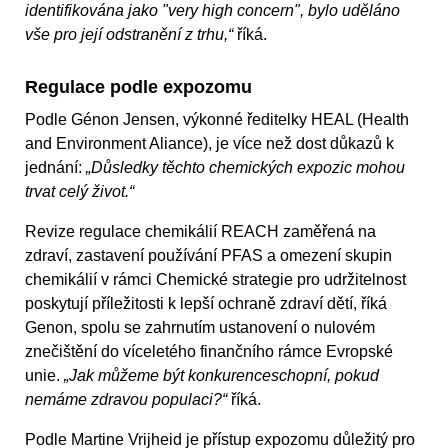
identifikována jako "very high concern", bylo uděláno
vše pro její odstranění z trhu,“
říká.
Regulace podle expozomu
Podle Génon Jensen, výkonné ředitelky HEAL (
Health
and Environment Aliance)
, je více než dost důkazů k
jednání:
„Důsledky těchto chemických expozic mohou
trvat celý život.“
Revize regulace chemikálií REACH zaměřená na
zdraví, zastavení používání PFAS a omezení skupin
chemikálií v rámci Chemické strategie pro udržitelnost
poskytují příležitosti k lepší ochraně zdraví dětí, říká
Genon, spolu se zahrnutím ustanovení o nulovém
znečištění do víceletého finančního rámce Evropské
unie.
„Jak můžeme být konkurenceschopní, pokud
nemáme zdravou populaci?“
říká.
Podle Martine Vrijheid je přístup expozomu důležitý pro