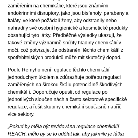
zaměřením na chemikálie, které jsou známými
endokrinními disruptory, jako jsou bisfenoly, parabeny a
ftaláty, ve které požádali ženy, aby odstranily nebo
nahradily své osobní hygienické a kosmetické produkty
obsahující tyto látky. Předběžné výsledky ukazují, že
takové změny významně snížily hladiny chemikálií v
moči, což potvrzuje, že odstranění těchto chemikálií z
spotřebitelských produktů může mít skutečný dopad.
Podle Remyho není regulace těchto chemikálií
jednoduchým úkolem a zdůrazňuje potřebu regulací
zaměřených na širokou škálu potenciálně škodlivých
chemikálií. Doporučuje opustit od regulace po
jednotlivých sloučeninách a často sektorově specifické
regulace, a řešit skupiny chemikálií současně napříč
více sektory.
„Pokud by měla být revidována regulace chemikálií
REACH, mělo by se to udělat tak, aby jakmile je látka