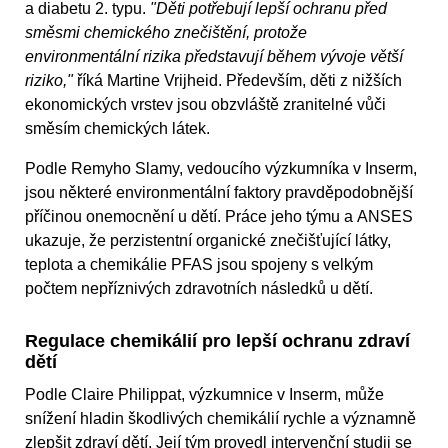
a diabetu 2. typu.
"Děti potřebují lepší ochranu před
směsmi chemického znečištění, protože
environmentální rizika představují během vývoje větší
riziko,"
říká Martine Vrijheid. Především, děti z nižších
ekonomických vrstev jsou obzvláště zranitelné vůči
směsím chemických látek.
Podle Remyho Slamy, vedoucího výzkumníka v Inserm,
jsou některé environmentální faktory pravděpodobnější
příčinou onemocnění u dětí. Práce jeho týmu a ANSES
ukazuje, že perzistentní organické znečišťující látky,
teplota a chemikálie PFAS jsou spojeny s velkým
počtem nepříznivých zdravotních následků u dětí.
Regulace chemikálií pro lepší ochranu zdraví
dětí
Podle Claire Philippat, výzkumnice v Inserm, může
snížení hladin škodlivých chemikálií rychle a významně
zlepšit zdraví dětí. Její tým provedl intervenční studii se