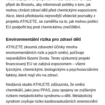
přijeli do Bruselu, aby informovali politiky o tom, jak
mohou chránit zdraví dětí před chemickými expozicemi.
Akce, která představila nejnovější vědecké poznatky z
projektu ATHLETE, se zaměřila na to, jak mohou politici
EU podpořit boj proti chemickému znečištění.
Environmentální rizika pro zdraví dětí
ATHLETE zkoumá zdravotní účinky mnoha
environmentálních rizik a jejich směsí, počínaje
nejranějšími fázemi života. Tento výzkumný projekt
financovaný EU se zabývá expozomem – všemi
fyzickými, chemickými, biologickými a psychosociálními
faktory, které mají vliv na zdraví.
Nedávná studie ATHLETE zdůraznila, že směsi
chemikálií, jako jsou PFAS, jsou spojeny se zvýšeným
rizikem metabolického syndromu u dětí. Metabolický
syndrom zvyšuje riziko kardiovaskulárních onemocnění