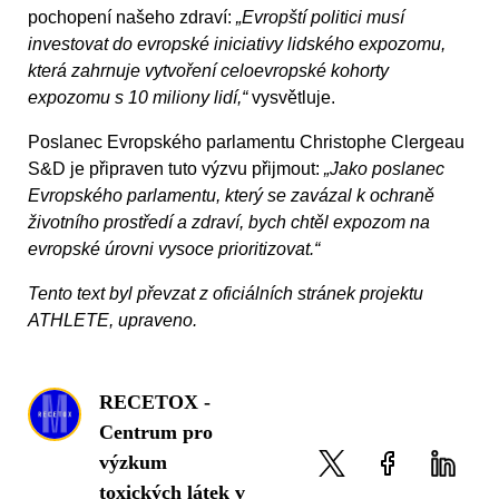
pochopení našeho zdraví:
„Evropští politici musí
investovat do evropské iniciativy lidského expozomu,
která zahrnuje vytvoření celoevropské kohorty
expozomu s 10 miliony lidí,“
vysvětluje.
Poslanec Evropského parlamentu Christophe Clergeau
S&D je připraven tuto výzvu přijmout:
„Jako poslanec
Evropského parlamentu, který se zavázal k ochraně
životního prostředí a zdraví, bych chtěl expozom na
evropské úrovni vysoce prioritizovat.“
Tento text byl převzat z oficiálních stránek projektu
ATHLETE, upraveno.
RECETOX -
Centrum pro
výzkum
toxických látek v