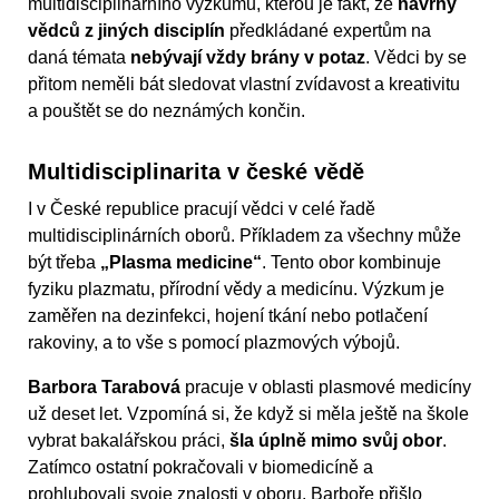
multidisciplinárního výzkumu, kterou je fakt, že
návrhy
vědců z jiných disciplín
předkládané expertům na
daná témata
nebývají vždy brány v potaz
. Vědci by se
přitom neměli bát sledovat vlastní zvídavost a kreativitu
a pouštět se do neznámých končin.
Multidisciplinarita v české vědě
I v České republice pracují vědci v celé řadě
multidisciplinárních oborů. Příkladem za všechny může
být třeba
„Plasma medicine“
. Tento obor kombinuje
fyziku plazmatu, přírodní vědy a medicínu. Výzkum je
zaměřen na dezinfekci, hojení tkání nebo potlačení
rakoviny, a to vše s pomocí plazmových výbojů.
Barbora Tarabová
pracuje v oblasti plasmové medicíny
už deset let. Vzpomíná si, že když si měla ještě na škole
vybrat bakalářskou práci,
šla úplně mimo svůj obor
.
Zatímco ostatní pokračovali v biomedicíně a
prohlubovali svoje znalosti v oboru, Barboře přišlo