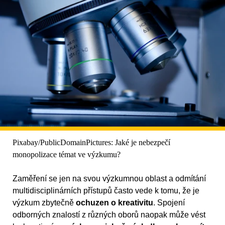
Pixabay/PublicDomainPictures: Jaké je nebezpečí
monopolizace témat ve výzkumu?
Zaměření se jen na svou výzkumnou oblast a odmítání
multidisciplinárních přístupů často vede k tomu, že je
výzkum zbytečně
ochuzen o kreativitu
. Spojení
odborných znalostí z různých oborů naopak může vést