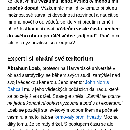
ke kreativnímu
výzkumu, jehož výsledky mohou mít
značný dopad
. Výzkumníci mají díky tomuto přístupu
možnost své stávající dovednosti rozvinout a naučit se
mnoho nového od vědců, se kterými předtím neměli
příležitost komunikovat.
Vědcům se ale často nechce
do svého oboru pouštět vědce „odjinud“
. Proč tomu
tak je, když pozitiva jsou zřejmá?
Experti si chrání své teritorium
Abraham Loeb
, profesor na Harvardské univerzitě v
oblasti astrofyziky, se během svých studií zamýšlel nad
svojí vědeckou kariérou. Jeho mentor
John Norris
Bahcall
mu v jeho vědeckých počátcích dal radu, které
se po celý život držel. Strategie zněla:
„Zaměř se pouze
na jednu konkrétní oblast výzkumu a buď v ní expertem.“
Loeb se později stal světovým odborníkem na počátek
vesmíru a na to, jak se
formovaly první hvězdy
. Možná
díky tomu, že se rady držel. S postupem času se ale