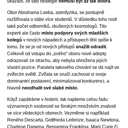
ukázalo, že tato strategie
nemusí být až tak dobrá
.
Obor Abrahama Loeba, astrofyzika, se postupně
rozšiřovala o stále více studentů. V důsledku toho rostl
také počet odborníků, zkušených kosmologů. Tito
experti ale často
místo podpory svých mladších
kolegů
v nových nápadech a přístupech tíhli spíše k
tomu, že se je od nových přístupů
snažili odradit
.
Celkově od vstupu do „svého“ oboru nové adepty
odrazovali ze strachu, aby nebyla ohrožena jejich
vlastní pozice. Paralela takového chování se dá najít ve
zvířecím světě. Zvířata se snaží zachovat si svoje
dominantní postavení, minimalizovat konkurenci, a
hlavně
neodhalit své slabé místo
.
Když zapátráme v historii, tak najdeme celou řadu
významných osobností se širokým množstvím znalostí
ve více vědeckých oborech. Vezměme si například
Reného Descarta, Gottfrieda Leibnize, Isaaca Newtona,
Charlese Darwina, Benjamina Franklina, Marii Curie či