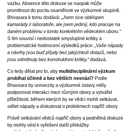
vazbu. Absence této diskuse se naopak může
promítnout do pocitu osamělosti ve výzkumné skupině.
Bhvasara k tomu dodává:
„Jsem sice obklopen
kamarády z laboratoře, ale jsem jediný, kdo pracuje na
daném problému v tomto konkrétním vědeckém oboru.“
S tím souvisí i nedostatek smysluplné kritiky a
problematické hodnocení výsledků práce:
„Vaše nápady
a návrhy jsou buď přijaty bez jakýchkoli dotazů, nebo
jsou odmítnuty bez konstruktivní kritiky,“
dodává.
Co tedy dělat pro to, aby
multidisciplinární výzkum
probíhal účinně a bez větších nesnází?
Podle
Bhavsara by univerzity a výzkumné ústavy měly
podporovat interakci mezi různými obory a vytvářet
příležitosti, během kterých by se vědci mohli setkávat,
sdílet nápady a diskutovat o problémech napříč obory.
Právě setkávání vědců napříč obory a podnětná diskuze
by mohly vést k vyřešení další překážky