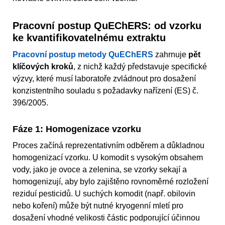
Pracovní postup QuEChERS: od vzorku
ke kvantifikovatelnému extraktu
Pracovní postup metody QuEChERS
zahrnuje
pět
klíčových kroků
, z nichž každý představuje specifické
výzvy, které musí laboratoře zvládnout pro dosažení
konzistentního souladu s požadavky nařízení (ES) č.
396/2005.
Fáze 1: Homogenizace vzorku
Proces začíná reprezentativním odběrem a důkladnou
homogenizací vzorku. U komodit s vysokým obsahem
vody, jako je ovoce a zelenina, se vzorky sekají a
homogenizují, aby bylo zajištěno rovnoměrné rozložení
reziduí pesticidů. U suchých komodit (např. obilovin
nebo koření) může být nutné kryogenní mletí pro
dosažení vhodné velikosti částic podporující účinnou