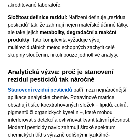
akreditované laboratoře.
Složitost definice reziduí:
Nařízení definuje „rezidua
pesticidů“ tak, že zahrnují nejen mateřské účinné látky,
ale také jejich
metabolity, degradační a reakční
produkty
. Tato komplexita vyžaduje vývoj
multireziduálních metod schopných zachytit celé
skupiny sloučenin, nikoli pouze jednotlivé analyty.
Analytická výzva: proč je stanovení
reziduí pesticidů tak náročné
Stanovení reziduí pesticidů
patří mezi nejnáročnější
aplikace analytické chemie. Potravinové matrice
obsahují tisíce koextrahovaných složek – lipidů, cukrů,
pigmentů či organických kyselin –, které mohou
interferovat s detekcí a ovlivňovat kvantitativní přesnost.
Moderní pesticidy navíc zahrnují široké spektrum
chemických tříd s výrazně odlišnými fyzikálně-