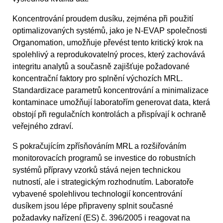
Koncentrování proudem dusíku, zejména při použití
optimalizovaných systémů, jako je N-EVAP společnosti
Organomation, umožňuje převést tento kritický krok na
spolehlivý a reprodukovatelný proces, který zachovává
integritu analytů a současně zajišťuje požadované
koncentrační faktory pro splnění výchozích MRL.
Standardizace parametrů koncentrování a minimalizace
kontaminace umožňují laboratořím generovat data, která
obstojí při regulačních kontrolách a přispívají k ochraně
veřejného zdraví.
S pokračujícím zpřísňováním MRL a rozšiřováním
monitorovacích programů se investice do robustních
systémů přípravy vzorků stává nejen technickou
nutností, ale i strategickým rozhodnutím. Laboratoře
vybavené spolehlivou technologií koncentrování
dusíkem jsou lépe připraveny splnit současné
požadavky nařízení (ES) č. 396/2005 i reagovat na