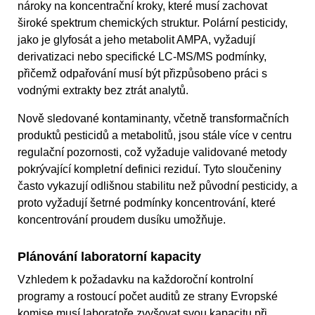
nároky na koncentrační kroky, které musí zachovat
široké spektrum chemických struktur. Polární pesticidy,
jako je glyfosát a jeho metabolit AMPA, vyžadují
derivatizaci nebo specifické LC-MS/MS podmínky,
přičemž odpařování musí být přizpůsobeno práci s
vodnými extrakty bez ztrát analytů.
Nově sledované kontaminanty, včetně transformačních
produktů pesticidů a metabolitů, jsou stále více v centru
regulační pozornosti, což vyžaduje validované metody
pokrývající kompletní definici reziduí. Tyto sloučeniny
často vykazují odlišnou stabilitu než původní pesticidy, a
proto vyžadují šetrné podmínky koncentrování, které
koncentrování proudem dusíku umožňuje.
Plánování laboratorní kapacity
Vzhledem k požadavku na každoroční kontrolní
programy a rostoucí počet auditů ze strany Evropské
komise musí laboratoře zvyšovat svou kapacitu při