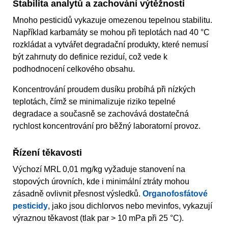
Stabilita analytů a zachování výtěžnosti
Mnoho pesticidů vykazuje omezenou tepelnou stabilitu.
Například karbamáty se mohou při teplotách nad 40 °C
rozkládat a vytvářet degradační produkty, které nemusí
být zahrnuty do definice reziduí, což vede k
podhodnocení celkového obsahu.
Koncentrování proudem dusíku probíhá při nízkých
teplotách, čímž se minimalizuje riziko tepelné
degradace a současně se zachovává dostatečná
rychlost koncentrování pro běžný laboratorní provoz.
Řízení těkavosti
Výchozí MRL 0,01 mg/kg vyžaduje stanovení na
stopových úrovních, kde i minimální ztráty mohou
zásadně ovlivnit přesnost výsledků.
Organofosfátové
pesticidy
, jako jsou dichlorvos nebo mevinfos, vykazují
výraznou těkavost (tlak par > 10 mPa při 25 °C).