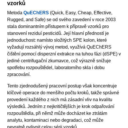
vzorků
Metoda
QuEChERS
(Quick, Easy, Cheap, Effective,
Rugged, and Safe) se od svého zavedení v roce 2003
stala dominantním přístupem k přípravě vzorků pro
stanovení reziduí pesticidů. Její hlavní předností je
jednoduchost: namísto složitých SPE kolon, které
vyžadují rozsáhlý vývoj metod, využívá QuEChERS
čištění pomocí disperzní extrakce na tuhou fázi (dSPE) v
jediné centrifugační zkumavce, což výrazně snižuje
spotřebu rozpouštědel, laboratorního skla i dobu
zpracování.
Tento zjednodušený pracovní postup však koncentruje
klíčové operace do menšího počtu kroků, takže správné
provedení každého z nich má zásadní vliv na kvalitu
výsledků. Jedním z nejkritičtějších je krok odpařování
rozpouštědla, při němž může docházet ke ztrátám
analytu, kontaminaci nebo degradaci, což může
nevratně ovlivnit celou sérii vzorků.