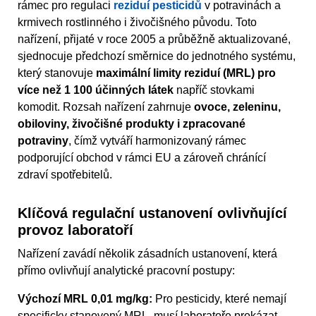
rámec pro regulaci
reziduí pesticidů
v potravinách a
krmivech rostlinného i živočišného původu. Toto
nařízení, přijaté v roce 2005 a průběžně aktualizované,
sjednocuje předchozí směrnice do jednotného systému,
který stanovuje
maximální limity reziduí (MRL) pro
více než 1 100 účinných látek
napříč stovkami
komodit. Rozsah nařízení zahrnuje
ovoce, zeleninu,
obiloviny, živočišné produkty i zpracované
potraviny
, čímž vytváří harmonizovaný rámec
podporující obchod v rámci EU a zároveň chránící
zdraví spotřebitelů.
Klíčová regulační ustanovení ovlivňující
provoz laboratoří
Nařízení zavádí několik zásadních ustanovení, která
přímo ovlivňují analytické pracovní postupy:
Výchozí MRL 0,01 mg/kg:
Pro pesticidy, které nemají
specificky stanovený MRL, musí laboratoře prokázat