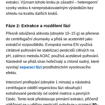
extrakci. Význam tohoto kroku je zásadní – heterogenní
vzorky vedou k nereprodukovatelným výsledkům bez
ohledu na kvalitu dalších kroků.
Fáze 2: Extrakce a rozdělení fází
Přesně odvážená alikvota (obvykle 10–15 g) se přenese
do centrifugační zkumavky a přidá se acetonitril jako
extrakční rozpouštědlo. Evropská norma EN využívá
citrátové pufrování ke stabilizaci pesticidů citlivých na
pH, zatímco metoda AOAC používá acetátové pufrování.
Následně se přidá síran hořečnatý a chlorid sodný, které
vyvolají
separaci fází
prostřednictvím vysolovacího
efektu.
Intenzivní protřepání (obvykle 1 minuta) a následná
centrifugace oddělí organickou fázi obsahující
extrahované pesticidy od vodné matrice a pevných
částic. Tento krok představuje primární extrakci, přičemž
výtěžnost se u většiny pesticidů pohybuje v rozmezí
80–