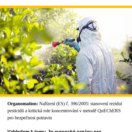
Organomation:
Nařízení (ES) č. 396/2005: stanovení reziduí
pesticidů a kritická role koncentrování v metodě QuEChERS
pro bezpečnost potravin
Vzhledem k tomu, že evropské orgány pro