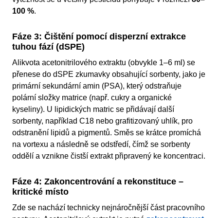
100 %
.
Fáze 3: Čištění pomocí disperzní extrakce
tuhou fází (dSPE)
Alikvota acetonitrilového extraktu (obvykle 1–6 ml) se
přenese do dSPE zkumavky obsahující sorbenty, jako je
primární sekundární amin (PSA), který odstraňuje
polární složky matrice (např. cukry a organické
kyseliny). U lipidických matric se přidávají další
sorbenty, například C18 nebo grafitizovaný uhlík, pro
odstranění lipidů a pigmentů. Směs se krátce promíchá
na vortexu a následně se odstředí, čímž se sorbenty
oddělí a vznikne čistší extrakt připravený ke koncentraci.
Fáze 4: Zakoncentrování a rekonstituce –
kritické místo
Zde se nachází technicky nejnáročnější část pracovního