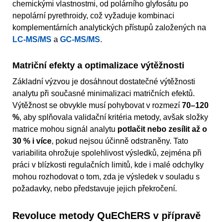
chemickými vlastnostmi, od polárního glyfosátu po
nepolární pyrethroidy, což vyžaduje kombinaci
komplementárních analytických přístupů založených na
LC-MS/MS
a
GC-MS/MS
.
Matriční efekty a optimalizace výtěžnosti
Základní výzvou je dosáhnout dostatečné výtěžnosti
analytu při současné minimalizaci matričních efektů.
Výtěžnost se obvykle musí pohybovat v rozmezí
70–120
%
, aby splňovala validační kritéria metody, avšak složky
matrice mohou signál analytu
potlačit nebo zesílit až o
30 % i více
, pokud nejsou účinně odstraněny. Tato
variabilita ohrožuje spolehlivost výsledků, zejména při
práci v blízkosti regulačních limitů, kde i malé odchylky
mohou rozhodovat o tom, zda je výsledek v souladu s
požadavky, nebo představuje jejich překročení.
Revoluce metody QuEChERS v přípravě