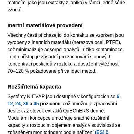
matricím, jako jsou extrakty z jablka) v rámci jedné série
vzorků.
Inertní materiálové provedení
Všechny části přicházející do kontaktu se vzorkem jsou
vyrobeny z inertních materiálů (nerezová ocel, PTFE),
což minimalizuje adsorpci analytů i riziko kontaminace.
Tento přístup je zásadní pro zachování stopových
koncentrací pesticidů v roztoku a dosažení výtěžnosti
70–120 % požadované při validaci metod.
Rozšiřitelná kapacita
Systémy N-EVAP jsou dostupné v konfiguracích se
6
,
12
,
24
,
36
a
45
pozicemi
, což umožňuje zpracování
desítek až stovek extraktů QuEChERS denně.
Modulární koncepce umožňuje snadné rozšíření
kapacity s rostoucím objemem analýz v souvislosti se
zpřísněným monitoringem podle nařízení
(ES) č.