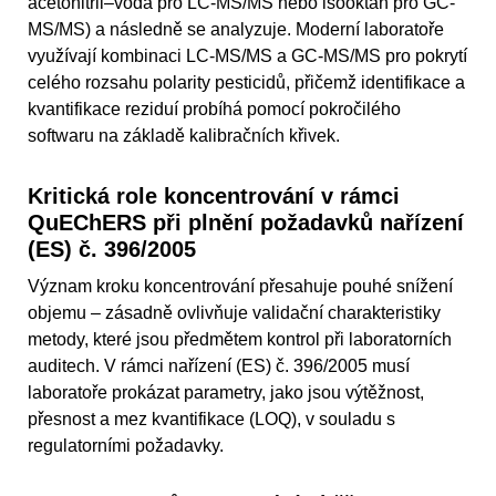
acetonitril–voda pro LC-MS/MS nebo isooktan pro GC-
MS/MS) a následně se analyzuje. Moderní laboratoře
využívají kombinaci LC-MS/MS a GC-MS/MS pro pokrytí
celého rozsahu polarity pesticidů, přičemž identifikace a
kvantifikace reziduí probíhá pomocí pokročilého
softwaru na základě kalibračních křivek.
Kritická role koncentrování v rámci
QuEChERS při plnění požadavků nařízení
(ES) č. 396/2005
Význam kroku koncentrování přesahuje pouhé snížení
objemu – zásadně ovlivňuje validační charakteristiky
metody, které jsou předmětem kontrol při laboratorních
auditech. V rámci nařízení (ES) č. 396/2005 musí
laboratoře prokázat parametry, jako jsou výtěžnost,
přesnost a mez kvantifikace (LOQ), v souladu s
regulatorními požadavky.