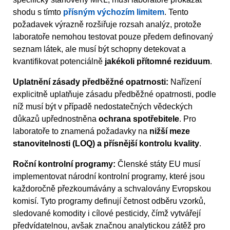
shodu s tímto
přísným výchozím limitem
. Tento
požadavek výrazně rozšiřuje rozsah analýz, protože
laboratoře nemohou testovat pouze předem definovaný
seznam látek, ale musí být schopny detekovat a
kvantifikovat potenciálně
jakékoli přítomné reziduum
.
Uplatnění zásady předběžné opatrnosti:
Nařízení
explicitně uplatňuje zásadu předběžné opatrnosti, podle
níž musí být v případě nedostatečných vědeckých
důkazů upřednostněna
ochrana spotřebitele
. Pro
laboratoře to znamená požadavky na
nižší meze
stanovitelnosti (LOQ) a přísnější kontrolu kvality
.
Roční kontrolní programy:
Členské státy EU musí
implementovat národní kontrolní programy, které jsou
každoročně přezkoumávány a schvalovány Evropskou
komisí. Tyto programy definují četnost odběru vzorků,
sledované komodity i cílové pesticidy, čímž vytvářejí
předvídatelnou, avšak značnou analytickou zátěž pro