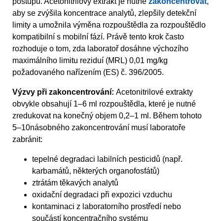
postupu. Acetonitrilový extrakt je nutné
zakoncentrovat
,
aby se zvýšila koncentrace analytů, zlepšily detekční
limity a umožnila výměna rozpouštědla za rozpouštědlo
kompatibilní s mobilní fází. Právě tento krok často
rozhoduje o tom, zda laboratoř dosáhne výchozího
maximálního limitu reziduí (MRL) 0,01 mg/kg
požadovaného nařízením (ES) č. 396/2005.
Výzvy při zakoncentrování:
Acetonitrilové extrakty
obvykle obsahují 1–6 ml rozpouštědla, které je nutné
zredukovat na konečný objem 0,2–1 ml. Během tohoto
5–10násobného zakoncentrování musí laboratoře
zabránit:
tepelné degradaci labilních pesticidů (např.
karbamátů, některých organofosfátů)
ztrátám těkavých analytů
oxidační degradaci při expozici vzduchu
kontaminaci z laboratorního prostředí nebo
součástí koncentračního systému