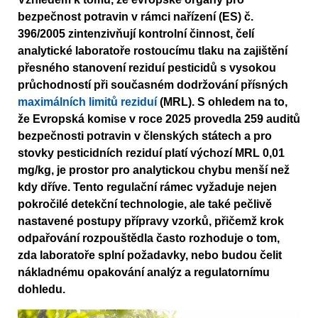
bezpečnost potravin v rámci nařízení (ES) č.
396/2005 zintenzivňují kontrolní činnost, čelí
analytické laboratoře rostoucímu tlaku na zajištění
přesného stanovení reziduí pesticidů s vysokou
průchodností při současném dodržování přísných
maximálních limitů reziduí
(MRL). S ohledem na to,
že Evropská komise v roce 2025 provedla 259 auditů
bezpečnosti potravin v členských státech a pro
stovky pesticidních reziduí platí výchozí MRL 0,01
mg/kg, je prostor pro analytickou chybu menší než
kdy dříve. Tento regulační rámec vyžaduje nejen
pokročilé detekční technologie, ale také pečlivě
nastavené postupy přípravy vzorků, přičemž krok
odpařování rozpouštědla často rozhoduje o tom,
zda laboratoře splní požadavky, nebo budou čelit
nákladnému opakování analýz a regulatornímu
dohledu.