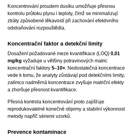
Koncentrování proudem dusíku umožňuje přesnou
kontrolu průtoku plynu i teploty, čímž se minimalizují
ztráty způsobené těkavostí při zachování efektivního
odstraňování rozpouštědla.
Koncentrační faktor a detekční limity
Dosažení požadované meze kvantifikace (LOQ)
0,01
mg/kg
vyžaduje u většiny potravinových matric
koncentrační faktory
5–10×
. Nedostatečná koncentrace
vede k tomu, že analyty zůstávají pod detekčními limity,
zatímco nadměrná koncentrace zvyšuje matriční efekty
a zhoršuje přesnost kvantifikace.
Přesná kontrola koncentrování proto zajišťuje
reprodukovatelné konečné objemy a stabilní výkonnost
metody napříč sériemi vzorků.
Prevence kontaminace