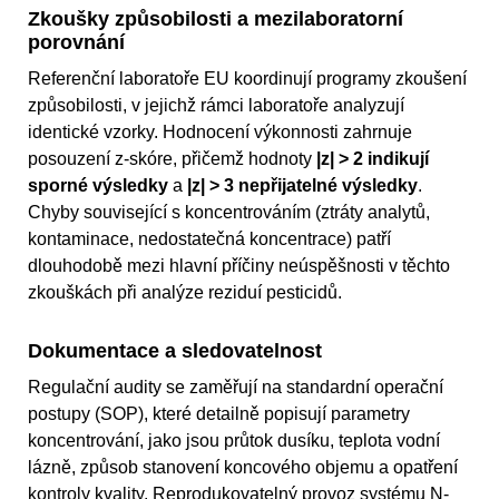
Zkoušky způsobilosti a mezilaboratorní
porovnání
Referenční laboratoře EU koordinují programy zkoušení
způsobilosti, v jejichž rámci laboratoře analyzují
identické vzorky. Hodnocení výkonnosti zahrnuje
posouzení z-skóre, přičemž hodnoty
|z| > 2 indikují
sporné výsledky
a
|z| > 3 nepřijatelné výsledky
.
Chyby související s koncentrováním (ztráty analytů,
kontaminace, nedostatečná koncentrace) patří
dlouhodobě mezi hlavní příčiny neúspěšnosti v těchto
zkouškách při analýze reziduí pesticidů.
Dokumentace a sledovatelnost
Regulační audity se zaměřují na standardní operační
postupy (SOP), které detailně popisují parametry
koncentrování, jako jsou průtok dusíku, teplota vodní
lázně, způsob stanovení koncového objemu a opatření
kontroly kvality. Reprodukovatelný provoz systému N-