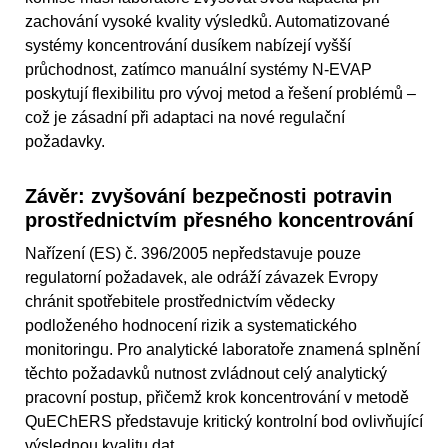
zachování vysoké kvality výsledků. Automatizované
systémy koncentrování dusíkem nabízejí vyšší
průchodnost, zatímco manuální systémy N-EVAP
poskytují flexibilitu pro vývoj metod a řešení problémů –
což je zásadní při adaptaci na nové regulační
požadavky.
Závěr: zvyšování bezpečnosti potravin
prostřednictvím přesného koncentrování
Nařízení (ES) č. 396/2005 nepředstavuje pouze
regulatorní požadavek, ale odráží závazek Evropy
chránit spotřebitele prostřednictvím vědecky
podloženého hodnocení rizik a systematického
monitoringu. Pro analytické laboratoře znamená splnění
těchto požadavků nutnost zvládnout celý analytický
pracovní postup, přičemž krok koncentrování v metodě
QuEChERS představuje kritický kontrolní bod ovlivňující
výslednou kvalitu dat.