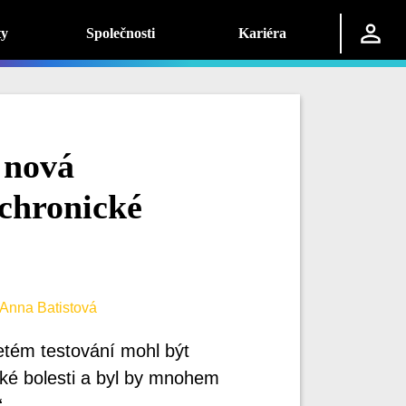
ty
Společnosti
Kariéra
 nová
 chronické
Anna Batistová
tém testování mohl být
ické bolesti a byl by mnohem
“