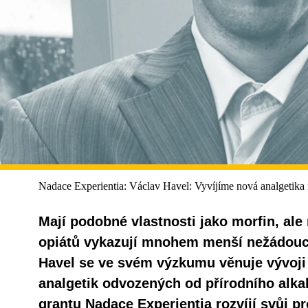
Nadace Experientia: Václav Havel: Vyvíjíme nová analgetika n
Mají podobné vlastnosti jako morfin, ale 
opiátů vykazují mnohem menší nežádoucí 
Havel se ve svém výzkumu věnuje vývoji
analgetik odvozených od přírodního alka
grantu Nadace Experientia rozvíjí svůj p