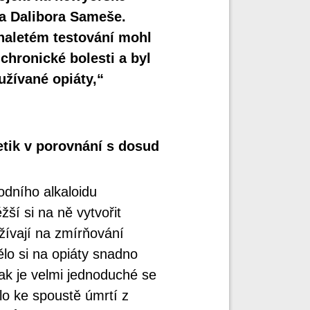
ra Dalibora Sameše.
aletém testování mohl
 chronické bolesti a byl
žívané opiáty,“
tik v porovnání s dosud
odního alkaloidu
ší si na ně vytvořit
užívají na zmírňování
ělo si na opiáty snadno
tak je velmi jednoduché se
lo ke spoustě úmrtí z