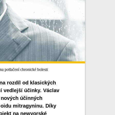
a potlačení chronické bolesti
na rozdíl od klasických
vedlejší účinky. Václav
 nových účinných
loidu mitragyninu. Díky
rojekt na newyorské