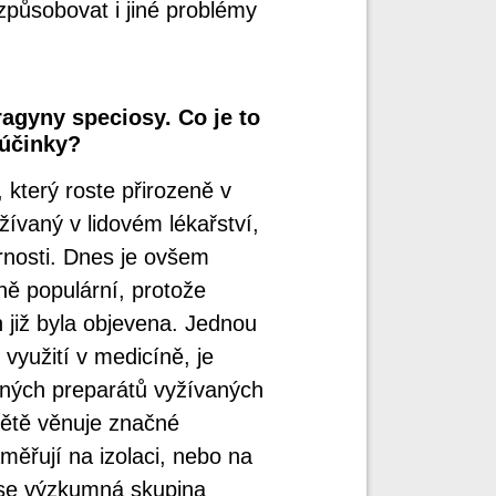
působovat i jiné problémy
ragyny speciosy. Co je to
é účinky?
 který roste přirozeně v
žívaný v lidovém lékařství,
nosti. Dnes je ovšem
vně populární, protože
 již byla objevena. Jednou
využití v medicíně, je
inných preparátů vyžívaných
větě věnuje značné
ěřují na izolaci, nebo na
y se výzkumná skupina