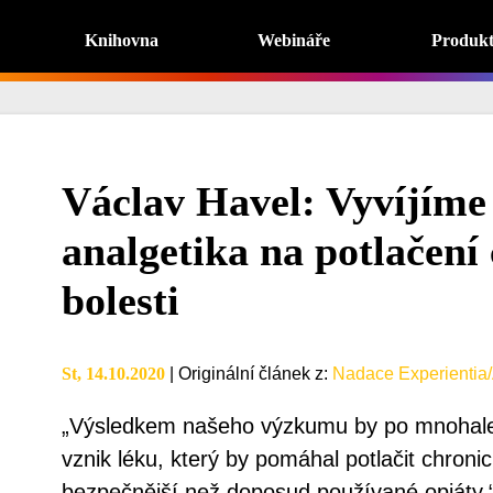
Knihovna
Webináře
Produk
Václav Havel: Vyvíjíme
analgetika na potlačení
bolesti
St, 14.10.2020
|
Originální článek z
:
Nadace Experientia/
„Výsledkem našeho výzkumu by po mnohale
vznik léku, který by pomáhal potlačit chron
bezpečnější než doposud používané opiáty,