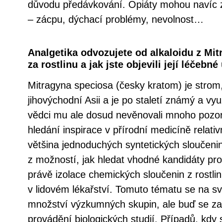
důvodu předávkování. Opiáty mohou navíc z
– zácpu, dýchací problémy, nevolnost…
Analgetika odvozujete od alkaloidu z Mit
za rostlinu a jak jste objevili její léčebn
Mitragyna speciosa (česky kratom) je strom,
jihovýchodní Asii a je po staletí známý a vyu
vědci mu ale dosud nevěnovali mnoho pozor
hledání inspirace v přírodní medicíně relati
většina jednoduchých syntetických sloučenin
z možností, jak hledat vhodné kandidáty pro 
právě izolace chemických sloučenin z rostl
v lidovém lékařství. Tomuto tématu se na s
množství výzkumných skupin, ale buď se zam
provádění biologických studií. Případů, kd