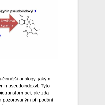
účinnější analogy, jakými
ynin pseudoindoxyl. Tyto
 biotransformací, ale zda
m pozorovaným při podání