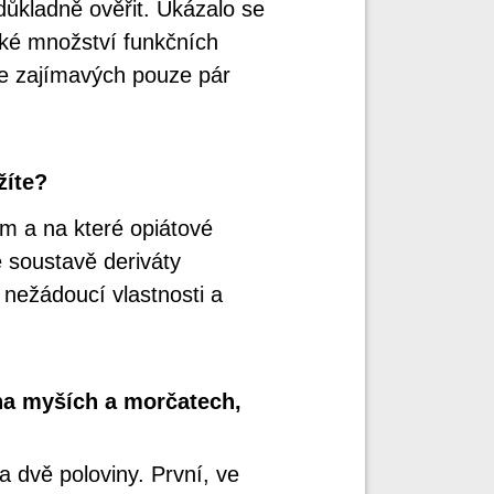
důkladně ověřit. Ukázalo se
elké množství funkčních
 je zajímavých pouze pár
žíte?
m a na které opiátové
é soustavě deriváty
 nežádoucí vlastnosti a
na myších a morčatech,
 dvě poloviny. První, ve