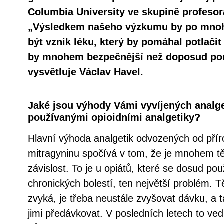
Columbia University ve skupině profeso
„Výsledkem našeho výzkumu by po mnoh
být vznik léku, který by pomáhal potlačit
by mnohem bezpečnější než doposud pou
vysvětluje Václav Havel.
Jaké jsou výhody Vámi vyvíjených analge
používanými opioidními analgetiky?
Hlavní výhoda analgetik odvozených od přír
mitragyninu spočívá v tom, že je mnohem těž
závislost. To je u opiátů, které se dosud po
chronických bolestí, ten největší problém. T
zvyká, je třeba neustále zvyšovat dávku, a 
jimi předávkovat. V posledních letech to ved