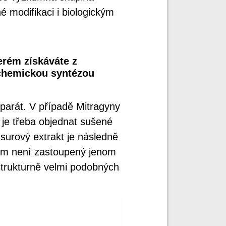
né modifikaci i biologickým
erém získáváte z
 chemickou syntézou
eparát. V případě Mitragyny
e je třeba objednat sušené
 surový extrakt je následně
 něm není zastoupený jenom
 strukturně velmi podobných