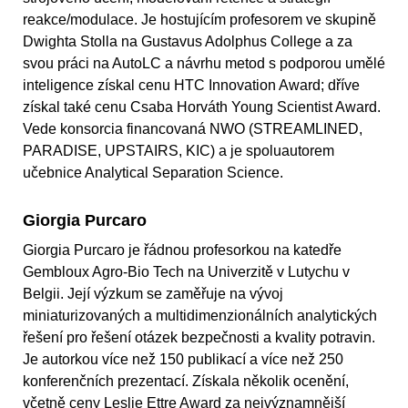
reakce/modulace. Je hostujícím profesorem ve skupině
Dwighta Stolla na Gustavus Adolphus College a za
svou práci na AutoLC a návrhu metod s podporou umělé
inteligence získal cenu HTC Innovation Award; dříve
získal také cenu Csaba Horváth Young Scientist Award.
Vede konsorcia financovaná NWO (STREAMLINED,
PARADISE, UPSTAIRS, KIC) a je spoluautorem
učebnice Analytical Separation Science.
Giorgia Purcaro
Giorgia Purcaro je řádnou profesorkou na katedře
Gembloux Agro-Bio Tech na Univerzitě v Lutychu v
Belgii. Její výzkum se zaměřuje na vývoj
miniaturizovaných a multidimenzionálních analytických
řešení pro řešení otázek bezpečnosti a kvality potravin.
Je autorkou více než 150 publikací a více než 250
konferenčních prezentací. Získala několik ocenění,
včetně ceny Leslie Ettre Award za nejvýznamnější