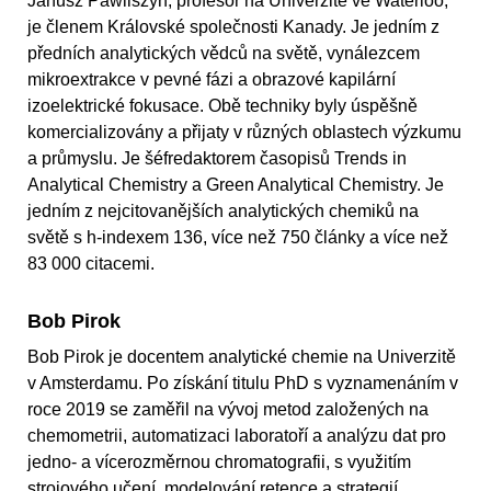
Janusz Pawliszyn, profesor na Univerzitě ve Waterloo,
je členem Královské společnosti Kanady. Je jedním z
předních analytických vědců na světě, vynálezcem
mikroextrakce v pevné fázi a obrazové kapilární
izoelektrické fokusace. Obě techniky byly úspěšně
komercializovány a přijaty v různých oblastech výzkumu
a průmyslu. Je šéfredaktorem časopisů Trends in
Analytical Chemistry a Green Analytical Chemistry. Je
jedním z nejcitovanějších analytických chemiků na
světě s h-indexem 136, více než 750 články a více než
83 000 citacemi.
Bob Pirok
Bob Pirok je docentem analytické chemie na Univerzitě
v Amsterdamu. Po získání titulu PhD s vyznamenáním v
roce 2019 se zaměřil na vývoj metod založených na
chemometrii, automatizaci laboratoří a analýzu dat pro
jedno- a vícerozměrnou chromatografii, s využitím
strojového učení, modelování retence a strategií