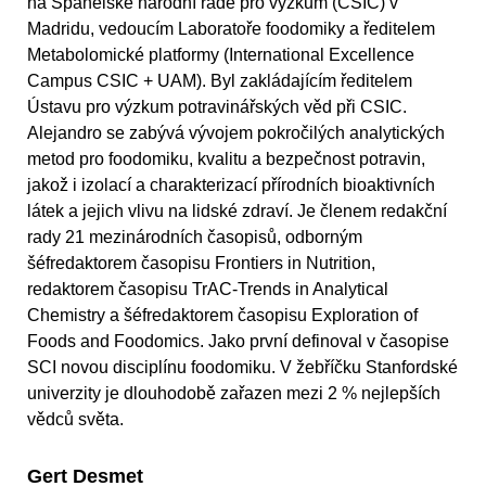
na Španělské národní radě pro výzkum (CSIC) v
Madridu, vedoucím Laboratoře foodomiky a ředitelem
Metabolomické platformy (International Excellence
Campus CSIC + UAM). Byl zakládajícím ředitelem
Ústavu pro výzkum potravinářských věd při CSIC.
Alejandro se zabývá vývojem pokročilých analytických
metod pro foodomiku, kvalitu a bezpečnost potravin,
jakož i izolací a charakterizací přírodních bioaktivních
látek a jejich vlivu na lidské zdraví. Je členem redakční
rady 21 mezinárodních časopisů, odborným
šéfredaktorem časopisu Frontiers in Nutrition,
redaktorem časopisu TrAC-Trends in Analytical
Chemistry a šéfredaktorem časopisu Exploration of
Foods and Foodomics. Jako první definoval v časopise
SCI novou disciplínu foodomiku. V žebříčku Stanfordské
univerzity je dlouhodobě zařazen mezi 2 % nejlepších
vědců světa.
Gert Desmet