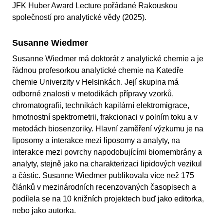
JFK Huber Award Lecture pořádané Rakouskou
společností pro analytické vědy (2025).
Susanne Wiedmer
Susanne Wiedmer má doktorát z analytické chemie a je
řádnou profesorkou analytické chemie na Katedře
chemie Univerzity v Helsinkách. Její skupina má
odborné znalosti v metodikách přípravy vzorků,
chromatografii, technikách kapilární elektromigrace,
hmotnostní spektrometrii, frakcionaci v polním toku a v
metodách biosenzoriky. Hlavní zaměření výzkumu je na
liposomy a interakce mezi liposomy a analyty, na
interakce mezi povrchy napodobujícími biomembrány a
analyty, stejně jako na charakterizaci lipidových vezikul
a částic. Susanne Wiedmer publikovala více než 175
článků v mezinárodních recenzovaných časopisech a
podílela se na 10 knižních projektech buď jako editorka,
nebo jako autorka.