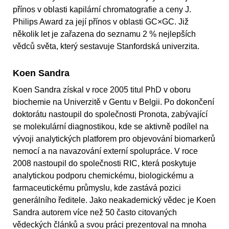
přínos v oblasti kapilární chromatografie a ceny J.
Philips Award za její přínos v oblasti GC×GC. Již
několik let je zařazena do seznamu 2 % nejlepších
vědců světa, který sestavuje Stanfordská univerzita.
Koen Sandra
Koen Sandra získal v roce 2005 titul PhD v oboru
biochemie na Univerzitě v Gentu v Belgii. Po dokončení
doktorátu nastoupil do společnosti Pronota, zabývající
se molekulární diagnostikou, kde se aktivně podílel na
vývoji analytických platforem pro objevování biomarkerů
nemocí a na navazování externí spolupráce. V roce
2008 nastoupil do společnosti RIC, která poskytuje
analytickou podporu chemickému, biologickému a
farmaceutickému průmyslu, kde zastává pozici
generálního ředitele. Jako neakademický vědec je Koen
Sandra autorem více než 50 často citovaných
vědeckých článků a svou práci prezentoval na mnoha