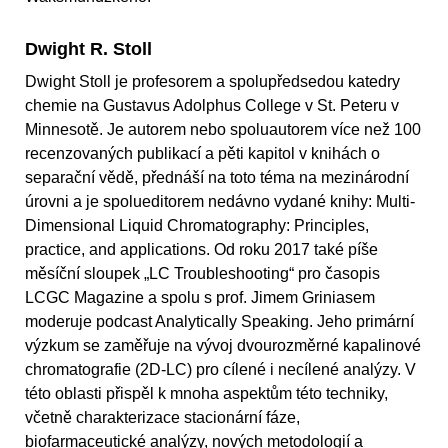
Dwight R. Stoll
Dwight Stoll je profesorem a spolupředsedou katedry
chemie na Gustavus Adolphus College v St. Peteru v
Minnesotě. Je autorem nebo spoluautorem více než 100
recenzovaných publikací a pěti kapitol v knihách o
separační vědě, přednáší na toto téma na mezinárodní
úrovni a je spolueditorem nedávno vydané knihy: Multi-
Dimensional Liquid Chromatography: Principles,
practice, and applications. Od roku 2017 také píše
měsíční sloupek „LC Troubleshooting“ pro časopis
LCGC Magazine a spolu s prof. Jimem Griniasem
moderuje podcast Analytically Speaking. Jeho primární
výzkum se zaměřuje na vývoj dvourozměrné kapalinové
chromatografie (2D-LC) pro cílené i necílené analýzy. V
této oblasti přispěl k mnoha aspektům této techniky,
včetně charakterizace stacionární fáze,
biofarmaceutické analýzy, nových metodologií a