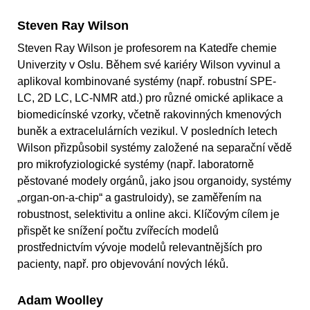
Steven Ray Wilson
Steven Ray Wilson je profesorem na Katedře chemie
Univerzity v Oslu. Během své kariéry Wilson vyvinul a
aplikoval kombinované systémy (např. robustní SPE-
LC, 2D LC, LC-NMR atd.) pro různé omické aplikace a
biomedicínské vzorky, včetně rakovinných kmenových
buněk a extracelulárních vezikul. V posledních letech
Wilson přizpůsobil systémy založené na separační vědě
pro mikrofyziologické systémy (např. laboratorně
pěstované modely orgánů, jako jsou organoidy, systémy
„organ-on-a-chip“ a gastruloidy), se zaměřením na
robustnost, selektivitu a online akci. Klíčovým cílem je
přispět ke snížení počtu zvířecích modelů
prostřednictvím vývoje modelů relevantnějších pro
pacienty, např. pro objevování nových léků.
Adam Woolley