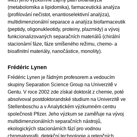
(metabolomika a lipidomika), farmaceutická analýza
(profilování nečistot, enantioselektivní analýza),
multidimenzionální separace a analýza biofarmaceutik
(peptidy, oligonukleotidy, proteiny, plazmidy) a vývoj
funkcionalizovaných separačních materiálů (chirální
stacionární fáze, fáze smíšeného režimu, chemo- a
bioafinitní materiály, nanočástice, monolity).
Frédéric Lynen
Frédéric Lynen je řádným profesorem a vedoucím
skupiny Separation Science Group na Univerzitě v
Gentu. V roce 2002 zde získal doktorát z chemie, poté
absolvoval postdoktorandské studium na Univerzitě ve
Stellenboschu a v Analytickém výzkumném centru
společnosti Pfizer. Jeho výzkum se zaměřuje na vývoj
multidimenzionálních separačních nástrojů,
ekologických stacionárních fází pro vodnou
chromatografii, detekční technologie a retenčních