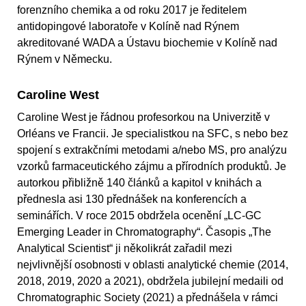
forenzního chemika a od roku 2017 je ředitelem
antidopingové laboratoře v Kolíně nad Rýnem
akreditované WADA a Ústavu biochemie v Kolíně nad
Rýnem v Německu.
Caroline West
Caroline West je řádnou profesorkou na Univerzitě v
Orléans ve Francii. Je specialistkou na SFC, s nebo bez
spojení s extrakčními metodami a/nebo MS, pro analýzu
vzorků farmaceutického zájmu a přírodních produktů. Je
autorkou přibližně 140 článků a kapitol v knihách a
přednesla asi 130 přednášek na konferencích a
seminářích. V roce 2015 obdržela ocenění „LC‐GC
Emerging Leader in Chromatography“. Časopis „The
Analytical Scientist“ ji několikrát zařadil mezi
nejvlivnější osobnosti v oblasti analytické chemie (2014,
2018, 2019, 2020 a 2021), obdržela jubilejní medaili od
Chromatographic Society (2021) a přednášela v rámci