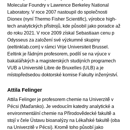
Molecular Foundry v Lawrence Berkeley National
Laboratory. V roce 2007 nastoupil do společnosti
Dionex (nyní Thermo Fisher Scientific), výrobce high-
tech analytických přístrojů, kde působil jako poradce až
do roku 2021. V roce 2009 získal Sebastiaan cenu p
Odysseus za založení své výzkumné skupiny
(eeltinklab.com) v rámci Vrije Universiteit Brussel.
Eeltink je řádným profesorem, podílí se na výuce v
bakalářských a magisterských studijních programech
VUB a Université Libre de Bruxelles (ULB) a je
místopředsedou doktorské komise Fakulty inženýrství.
Attila Felinger
Attila Felinger je profesorem chemie na Univerzitě v
Pécsi (Maďarsko). Je vedoucím katedry analytické a
environmentální chemie na Přírodovědecké fakultě a
stojí v čele Ústavu bioanalýzy na Lékařské fakultě (oba
na Univerzitě v Pécsi). Kromě toho působí jako