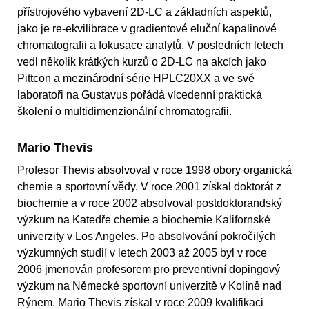
přístrojového vybavení 2D-LC a základních aspektů,
jako je re-ekvilibrace v gradientové eluční kapalinové
chromatografii a fokusace analytů. V posledních letech
vedl několik krátkých kurzů o 2D-LC na akcích jako
Pittcon a mezinárodní série HPLC20XX a ve své
laboratoři na Gustavus pořádá vícedenní praktická
školení o multidimenzionální chromatografii.
Mario Thevis
Profesor Thevis absolvoval v roce 1998 obory organická
chemie a sportovní vědy. V roce 2001 získal doktorát z
biochemie a v roce 2002 absolvoval postdoktorandský
výzkum na Katedře chemie a biochemie Kalifornské
univerzity v Los Angeles. Po absolvování pokročilých
výzkumných studií v letech 2003 až 2005 byl v roce
2006 jmenován profesorem pro preventivní dopingový
výzkum na Německé sportovní univerzitě v Kolíně nad
Rýnem. Mario Thevis získal v roce 2009 kvalifikaci