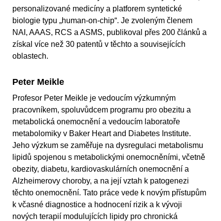
personalizované medicíny a platforem syntetické
biologie typu „human-on-chip“. Je zvoleným členem
NAI, AAAS, RCS a ASMS, publikoval přes 200 článků a
získal více než 30 patentů v těchto a souvisejících
oblastech.
Peter Meikle
Profesor Peter Meikle je vedoucím výzkumným
pracovníkem, spoluvůdcem programu pro obezitu a
metabolická onemocnění a vedoucím laboratoře
metabolomiky v Baker Heart and Diabetes Institute.
Jeho výzkum se zaměřuje na dysregulaci metabolismu
lipidů spojenou s metabolickými onemocněními, včetně
obezity, diabetu, kardiovaskulárních onemocnění a
Alzheimerovy choroby, a na její vztah k patogenezi
těchto onemocnění. Tato práce vede k novým přístupům
k včasné diagnostice a hodnocení rizik a k vývoji
nových terapií modulujících lipidy pro chronická