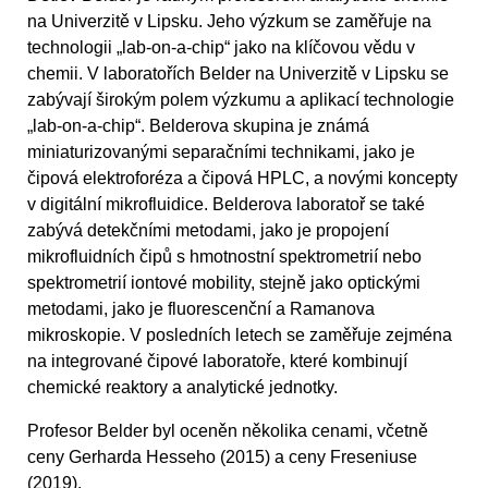
na Univerzitě v Lipsku. Jeho výzkum se zaměřuje na
technologii „lab-on-a-chip“ jako na klíčovou vědu v
chemii. V laboratořích Belder na Univerzitě v Lipsku se
zabývají širokým polem výzkumu a aplikací technologie
„lab-on-a-chip“. Belderova skupina je známá
miniaturizovanými separačními technikami, jako je
čipová elektroforéza a čipová HPLC, a novými koncepty
v digitální mikrofluidice. Belderova laboratoř se také
zabývá detekčními metodami, jako je propojení
mikrofluidních čipů s hmotnostní spektrometrií nebo
spektrometrií iontové mobility, stejně jako optickými
metodami, jako je fluorescenční a Ramanova
mikroskopie. V posledních letech se zaměřuje zejména
na integrované čipové laboratoře, které kombinují
chemické reaktory a analytické jednotky.
Profesor Belder byl oceněn několika cenami, včetně
ceny Gerharda Hesseho (2015) a ceny Freseniuse
(2019).