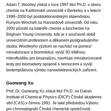
Adam T. Woolley získal v roce 1997 titul Ph.D. v oboru
chemie na Kalifornské univerzitě v Berkeley a v letech
1998–2000 byl postdoktorandským stipendistou
Runyon-Winchell na Harvardově univerzitě. Od roku
2000 působí na katedře chemie a biochemie na
Brigham Young University, kde je v současné době
univerzitním profesorem a děkanem postgraduálního
studia. Woolleyho výzkum se nachází na pomezí
miniaturizace a biomolekul; vyvíjí 3D tištěnou
mikrofluidiku pro bioanalýzu, navrhuje miniaturizované
testy pro biomarkery spojené s nemocemi a vyvíjí
biotemplátovou výrobu nanoelektronických zařízení.
Guowang Xu
Prof. Dr. Guowang Xu získal titul Ph.D. na Dalian
Institute of Chemical Physics (DICP) Čínské akademie
věd (CAS) v červnu 1991. Je také předsedou Výboru
pro chromatografii Čínské chemické společnosti,