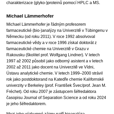
charakterizace (glyko-)proteinů pomocí HPLC a MS.
Michael Lämmerhofer
Michael Lämmerhofer je řádným profesorem
farmaceutické (bio-)analýzy na Univerzitě v Tübingenu v
Německu (od roku 2011). V roce 1992 absolvoval
farmaceutické vědy a v roce 1996 získal doktorát z
farmaceutické chemie na Univerzitě v Grazu v
Rakousku (školitel prof. Wolfgang Lindner). V letech
1997 až 2002 působil jako odborný asistent a v letech
2002 až 2011 jako docent na Univerzitě ve Vídni,
Ústavu analytické chemie. V letech 1999–2000 strávil
rok jako postdoktorand na Katedře chemie Kalifornské
univerzity v Berkeley (prof. František Švec/prof. Jean M.
Fréchet). Od roku 2007 je zástupcem šéfredaktora
časopisu Journal of Separation Science a od roku 2024
je jeho šéfredaktorem.
Mezi jeho výzkumné zájmy patří bioanalýza