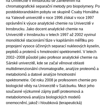
na Univerzitě v Innsbrucku se zaměřením na
chromatografické separační metody pro biopolymery. Po
postdoktorandském pobytu ve skupině Csaby Horvátha
na Yaleově univerzitě v roce 1996 získal v roce 1997
oprávnění k výuce analytické chemie na Univerzitě v
Innsbrucku. Jako docent analytické chemie na
Univerzitě v Innsbrucku v letech 1997 až 2002 vyvinul
monolitické stacionární fáze v kapilárním měřítku pro
propojení vysoce účinných separací nukleových kyselin,
peptidů a proteinů s hmotnostní spektrometrií. V letech
2002–2008 působil jako profesor analytické chemie na
Sárské univerzitě, kde se začal věnovat oblasti
multidimenzionální chromatografie, analýze proteomů a
metabolomů a datové analýze hmotnostní
spektrometrie. Od roku 2008 je profesorem chemie pro
biologické vědy na Univerzitě v Salcburku. Mezi jeho
současné výzkumné zájmy patří proteomová a
metabolomová analýza biologických modelů
onemocnění, jakož i hloubková (terapeutická)