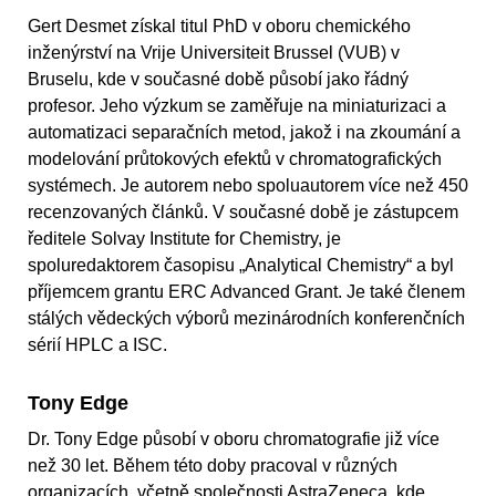
Gert Desmet získal titul PhD v oboru chemického
inženýrství na Vrije Universiteit Brussel (VUB) v
Bruselu, kde v současné době působí jako řádný
profesor. Jeho výzkum se zaměřuje na miniaturizaci a
automatizaci separačních metod, jakož i na zkoumání a
modelování průtokových efektů v chromatografických
systémech. Je autorem nebo spoluautorem více než 450
recenzovaných článků. V současné době je zástupcem
ředitele Solvay Institute for Chemistry, je
spoluredaktorem časopisu „Analytical Chemistry“ a byl
příjemcem grantu ERC Advanced Grant. Je také členem
stálých vědeckých výborů mezinárodních konferenčních
sérií HPLC a ISC.
Tony Edge
Dr. Tony Edge působí v oboru chromatografie již více
než 30 let. Během této doby pracoval v různých
organizacích, včetně společnosti AstraZeneca, kde