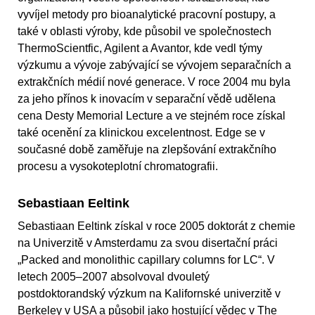
vyvíjel metody pro bioanalytické pracovní postupy, a
také v oblasti výroby, kde působil ve společnostech
ThermoScientfic, Agilent a Avantor, kde vedl týmy
výzkumu a vývoje zabývající se vývojem separačních a
extrakčních médií nové generace. V roce 2004 mu byla
za jeho přínos k inovacím v separační vědě udělena
cena Desty Memorial Lecture a ve stejném roce získal
také ocenění za klinickou excelentnost. Edge se v
současné době zaměřuje na zlepšování extrakčního
procesu a vysokoteplotní chromatografii.
Sebastiaan Eeltink
Sebastiaan Eeltink získal v roce 2005 doktorát z chemie
na Univerzitě v Amsterdamu za svou disertační práci
„Packed and monolithic capillary columns for LC“. V
letech 2005–2007 absolvoval dvouletý
postdoktorandský výzkum na Kalifornské univerzitě v
Berkeley v USA a působil jako hostující vědec v The