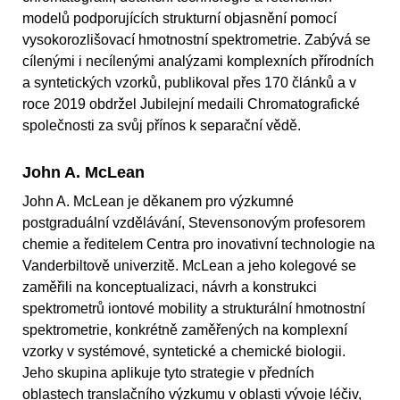
modelů podporujících strukturní objasnění pomocí
vysokorozlišovací hmotnostní spektrometrie. Zabývá se
cílenými i necílenými analýzami komplexních přírodních
a syntetických vzorků, publikoval přes 170 článků a v
roce 2019 obdržel Jubilejní medaili Chromatografické
společnosti za svůj přínos k separační vědě.
John A. McLean
John A. McLean je děkanem pro výzkumné
postgraduální vzdělávání, Stevensonovým profesorem
chemie a ředitelem Centra pro inovativní technologie na
Vanderbiltově univerzitě. McLean a jeho kolegové se
zaměřili na konceptualizaci, návrh a konstrukci
spektrometrů iontové mobility a strukturální hmotnostní
spektrometrie, konkrétně zaměřených na komplexní
vzorky v systémové, syntetické a chemické biologii.
Jeho skupina aplikuje tyto strategie v předních
oblastech translačního výzkumu v oblasti vývoje léčiv,