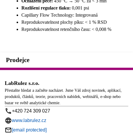
Ochlazení pece:
450 °C → 50 °C za < 3 min
Rozlišení regulace tlaku:
0,001 psi
Capillary Flow Technology: Integrovaná
Reprodukovatelnost plochy píku: < 1 % RSD
Reprodukovatelnost retenčního času: < 0,008 %
Prodejce
LabRulez s.r.o.
Přestaňte hledat a začněte nacházet. Jsme Váš zdroj novinek, aplikací,
produktů, článků, teorie, pracovních nabídek, webinářů, e-shop nebo
bazar ve světě analytické chemie.
+420 724 309 027
www.labrulez.cz
[email protected]