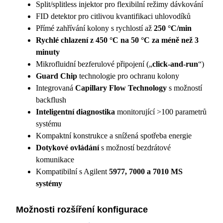
Split/splitless injektor pro flexibilní režimy dávkování
FID detektor pro citlivou kvantifikaci uhlovodíků
Přímé zahřívání kolony s rychlostí až
250 °C/min
Rychlé chlazení z 450 °C na 50 °C za méně než 3
minuty
Mikrofluidní bezferulové připojení („
click-and-run
“)
Guard Chip
technologie pro ochranu kolony
Integrovaná
Capillary Flow Technology
s možností
backflush
Inteligentní diagnostika
monitorující >100 parametrů
systému
Kompaktní konstrukce a snížená spotřeba energie
Dotykové ovládání
s možností bezdrátové
komunikace
Kompatibilní s Agilent
5977, 7000 a 7010 MS
systémy
Možnosti rozšíření konfigurace