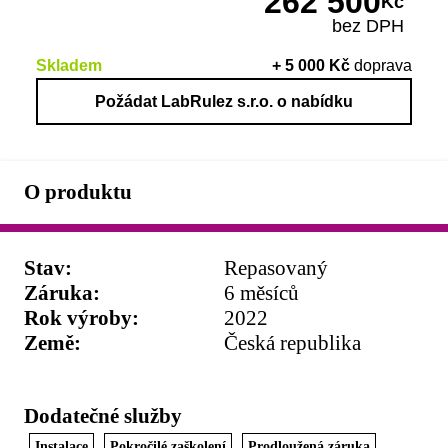
262 500
Kč
bez DPH
Skladem
+
5 000
Kč
doprava
Požádat LabRulez s.r.o. o nabídku
O produktu
Stav
:
Repasovaný
Záruka
:
6 měsíců
Rok výroby
:
2022
Země
:
Česká republika
Dodatečné služby
Instalace
Pokročilé zaškolení
Prodloužená záruka