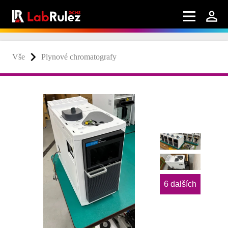
Vše
Plynové chromatografy
6 dalších