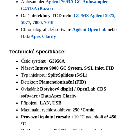
Autosampler
Agilent 7693A GC Autosampler
G4513A (Bazar)
Další
detektory TCD nebo
GC/MS Agilent 5975,
5977
,
7000, 7010
Chromatografický software
Agilent OpenLab
nebo
DataApex Clarity
Technické specifikace:
Číslo systému:
G3950A
Název:
Intuvo 9000 GC System, S/SL Inlet, FID
Typ injektoru:
Split/Splitless (S/SL)
Detektor:
Plamenoionizační (FID)
Ovládání:
Dotykový displej / OpenLab CDS
software / DataApex Clarity
Připojení:
LAN, USB
Maximální rychlost ohřevu:
250 °C/min
Provozní teplotní rozsah:
+10 °C nad okolí až
450
°C