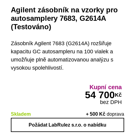
Agilent zásobník na vzorky pro
autosamplery 7683, G2614A
(Testováno)
Zásobník Agilent 7683 (G2614A) rozšiřuje
kapacitu GC autosampleru na 100 vialek a
umožňuje plně automatizovanou analýzu s
vysokou spolehlivostí.
Kupní cena
54 700
Kč
bez DPH
Skladem
+
500
Kč
doprava
Požádat LabRulez s.r.o. o nabídku