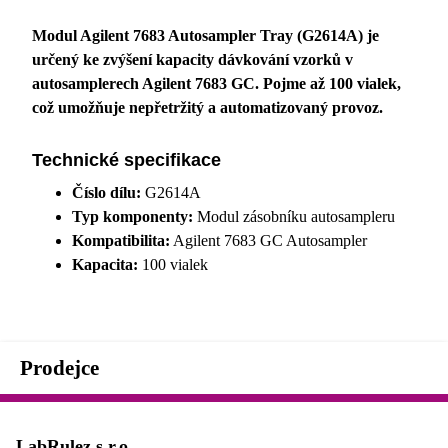
Modul Agilent 7683 Autosampler Tray (G2614A) je
určený ke zvýšení kapacity dávkování vzorků v
autosamplerech Agilent 7683 GC. Pojme až 100 vialek,
což umožňuje nepřetržitý a automatizovaný provoz.
Technické specifikace
Číslo dílu:
G2614A
Typ komponenty:
Modul zásobníku autosampleru
Kompatibilita:
Agilent 7683 GC Autosampler
Kapacita:
100 vialek
Prodejce
LabRulez s.r.o.