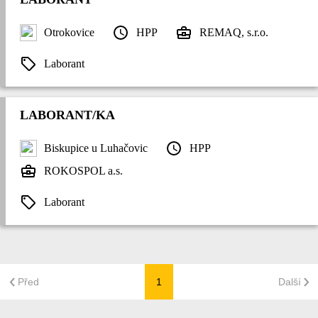
Otrokovice
HPP
REMAQ, s.r.o.
Laborant
LABORANT/KA
Biskupice u Luhačovic
HPP
ROKOSPOL a.s.
Laborant
Před
1
Další