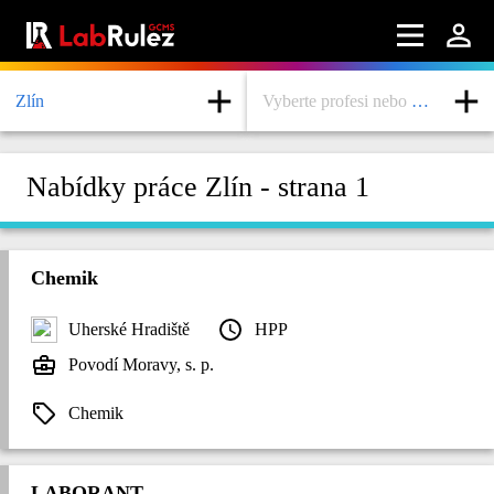
Zlín
Vyberte profesi nebo obor
Další informace
Nabídky práce Zlín - strana 1
Webináře
O nás
Chemik
Kontaktujte nás
Podmínky užití
Uherské Hradiště
HPP
Povodí Moravy, s. p.
LabRulez s.r.o. Všechna práva vyhrazena. Obsah
dostupný pod licencí CC BY-SA 4.0 Uveďte původ-
Chemik
Zachovejte licenci.
LABORANT