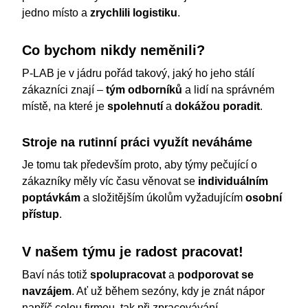
jedno místo a
zrychlili logistiku
.
Co bychom nikdy neměnili?
P-LAB je v jádru pořád takový, jaký ho jeho stálí
zákazníci znají –
tým odborníků
a lidí na správném
místě, na které je
spolehnutí
a
dokážou poradit
.
Stroje na rutinní práci využít neváháme
Je tomu tak především proto, aby týmy pečující o
zákazníky měly víc času věnovat se
individuálním
poptávkám
a složitějším úkolům vyžadujícím
osobní
přístup
.
V našem týmu je radost pracovat!
Baví nás totiž
spolupracovat
a
podporovat se
navzájem
. Ať už během sezóny, kdy je znát nápor
napříč celou firmou, tak při zpracovávání