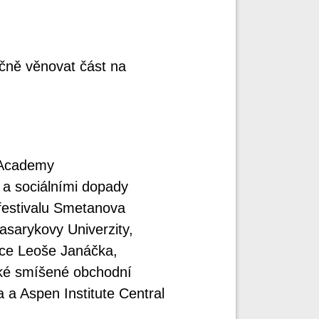
očně věnovat část na
DAcademy
a sociálními dopady
 festivalu Smetanova
asarykovy Univerzity,
ace Leoše Janáčka,
ké smíšené obchodní
a Aspen Institute Central