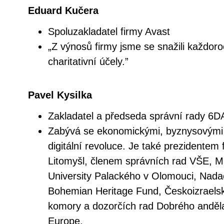
Eduard Kučera
Spoluzakladatel firmy Avast
„Z výnosů firmy jsme se snažili každor
charitativní účely.”
Pavel Kysilka
Zakladatel a předseda správní rady 6
Zabývá se ekonomickými, byznysovými 
digitální revoluce. Je také prezidentem
Litomyšl, členem správních rad VŠE, M
University Palackého v Olomouci, Nad
Bohemian Heritage Fund, Českoizraels
komory a dozorčích rad Dobrého anděla 
Europe.