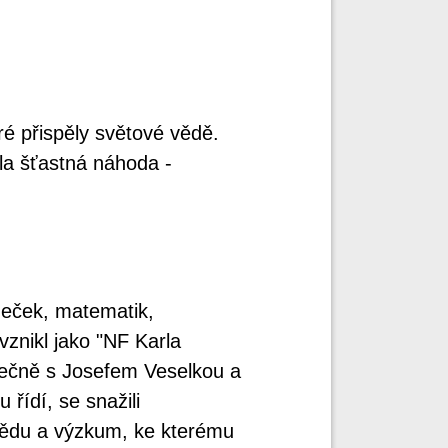
ré přispěly světové vědě.
la šťastná náhoda -
neček, matematik,
znikl jako "NF Karla
ečně s Josefem Veselkou a
řídí, se snažili
vědu a výzkum, ke kterému