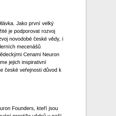
Hlávka. Jako první velký
ité je podporovat rozvoj
zvoj novodobé české vědy, i
oderních mecenášů
 vědeckými Cenami Neuron
e jejich inspirativní
e české veřejnosti důvod k
uron Founders, kteří jsou
šování prestiže vědců v naší