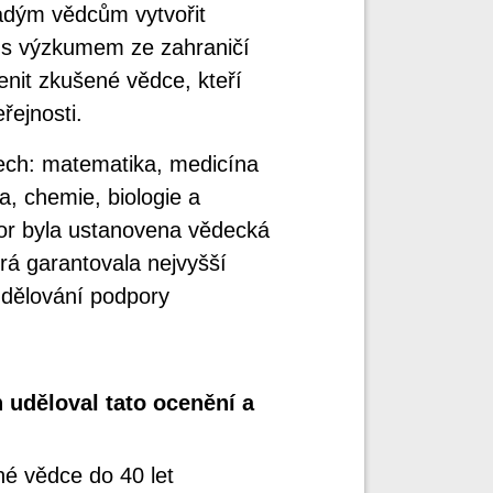
adým vědcům vytvořit
e s výzkumem ze zahraničí
enit zkušené vědce, kteří
řejnosti.
ech: matematika, medicína
, chemie, biologie a
or byla ustanovena vědecká
rá garantovala nejvyšší
udělování podpory
uděloval tato ocenění a
é vědce do 40 let