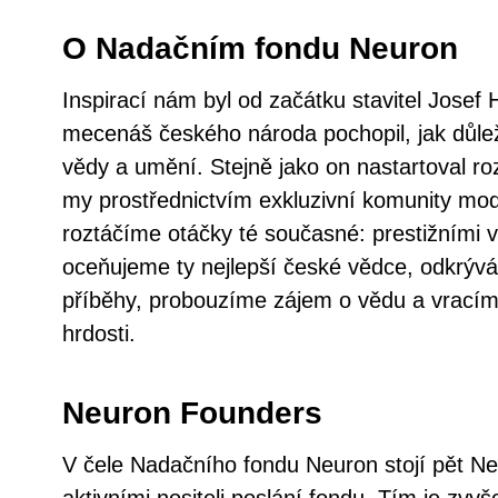
O Nadačním fondu Neuron
Inspirací nám byl od začátku stavitel Josef 
mecenáš českého národa pochopil, jak důlež
vědy a umění. Stejně jako on nastartoval ro
my prostřednictvím exkluzivní komunity m
roztáčíme otáčky té současné: prestižními
oceňujeme ty nejlepší české vědce, odkrývám
příběhy, probouzíme zájem o vědu a vracím
hrdosti.
Neuron Founders
V čele Nadačního fondu Neuron stojí pět Ne
aktivními nositeli poslání fondu. Tím je zvy