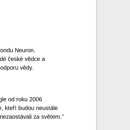
Fondu Neuron.
adé české vědce a
podporu vědy.
gle od roku 2006
, kteří budou neustále
nezaostávali za světem."