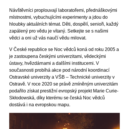
Návštěvníci proplouvají laboratořemi, přednáškovými
místnostmi, vybuchujícími experimenty a jdou do
hloubky aktuálních témat. Děti, dospělí, senioři, každý
zapálený pro vědu je vítaný. Setkejte se s našimi
vědci a oni už vás naučí vědu milovat.
V České republice se Noc vědců koná od roku 2005 a
je zastoupena českými univerzitami, vědeckými
ústavy, hvězdárnami a dalšími institucemi. V
současnosti probíhá akce pod národní koordinací
Ostravské univerzity a VŠB – Technické univerzity v
Ostravě. V roce 2020 se právě zmíněným univerzitám
podařilo získat prestižní evropský projekt Marie Curie-
Skłodowská, díky kterému se česká Noc vědců
dostává i na evropskou mapu.