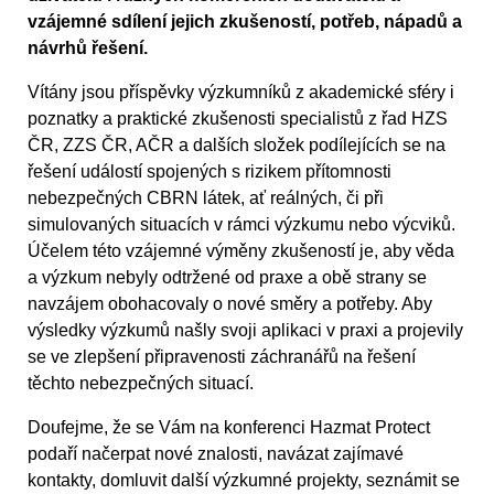
vzájemné sdílení jejich zkušeností, potřeb, nápadů a
návrhů řešení.
Vítány jsou příspěvky výzkumníků z akademické sféry i
poznatky a praktické zkušenosti specialistů z řad HZS
ČR, ZZS ČR, AČR a dalších složek podílejících se na
řešení událostí spojených s rizikem přítomnosti
nebezpečných CBRN látek, ať reálných, či při
simulovaných situacích v rámci výzkumu nebo výcviků.
Účelem této vzájemné výměny zkušeností je, aby věda
a výzkum nebyly odtržené od praxe a obě strany se
navzájem obohacovaly o nové směry a potřeby. Aby
výsledky výzkumů našly svoji aplikaci v praxi a projevily
se ve zlepšení připravenosti záchranářů na řešení
těchto nebezpečných situací.
Doufejme, že se Vám na konferenci Hazmat Protect
podaří načerpat nové znalosti, navázat zajímavé
kontakty, domluvit další výzkumné projekty, seznámit se