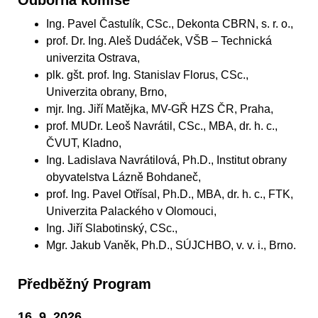
Odborná komise
Ing. Pavel Častulík, CSc., Dekonta CBRN, s. r. o.,
prof. Dr. Ing. Aleš Dudáček, VŠB – Technická
univerzita Ostrava,
plk. gšt. prof. Ing. Stanislav Florus, CSc.,
Univerzita obrany, Brno,
mjr. Ing. Jiří Matějka, MV-GŘ HZS ČR, Praha,
prof. MUDr. Leoš Navrátil, CSc., MBA, dr. h. c.,
ČVUT, Kladno,
Ing. Ladislava Navrátilová, Ph.D., Institut obrany
obyvatelstva Lázně Bohdaneč,
prof. Ing. Pavel Otřísal, Ph.D., MBA, dr. h. c., FTK,
Univerzita Palackého v Olomouci,
Ing. Jiří Slabotinský, CSc.,
Mgr. Jakub Vaněk, Ph.D., SÚJCHBO, v. v. i., Brno.
Předběžný Program
16. 9. 2026