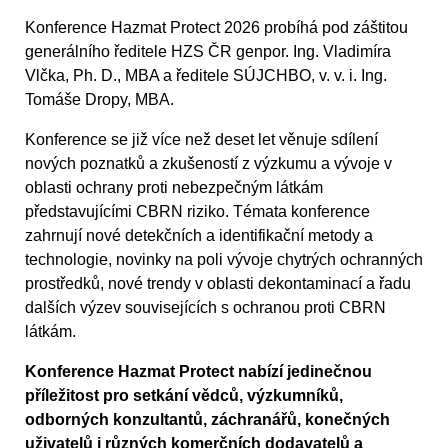
Konference Hazmat Protect 2026 probíhá pod záštitou
generálního ředitele HZS ČR genpor. Ing. Vladimíra
Vlčka, Ph. D., MBA a ředitele SÚJCHBO, v. v. i. Ing.
Tomáše Dropy, MBA.
Konference se již více než deset let věnuje sdílení
nových poznatků a zkušeností z výzkumu a vývoje v
oblasti ochrany proti nebezpečným látkám
představujícími CBRN riziko. Témata konference
zahrnují nové detekčních a identifikační metody a
technologie, novinky na poli vývoje chytrých ochranných
prostředků, nové trendy v oblasti dekontaminací a řadu
dalších výzev souvisejících s ochranou proti CBRN
látkám.
Konference Hazmat Protect nabízí jedinečnou
příležitost pro setkání vědců, výzkumníků,
odborných konzultantů, záchranářů, konečných
uživatelů i různých komerčních dodavatelů a