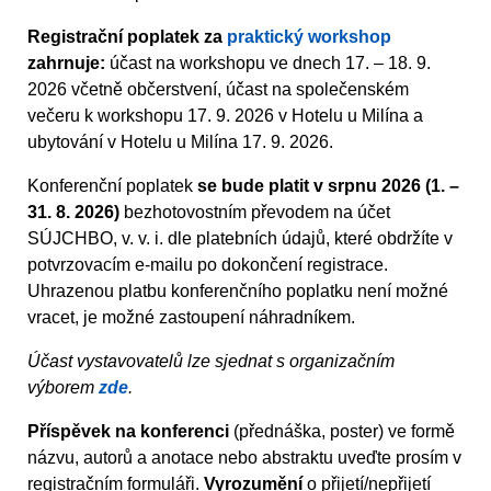
Registrační poplatek za
praktický workshop
zahrnuje:
účast na workshopu ve dnech 17. – 18. 9.
2026 včetně občerstvení, účast na společenském
večeru k workshopu 17. 9. 2026 v Hotelu u Milína a
ubytování v Hotelu u Milína 17. 9. 2026.
Konferenční poplatek
se bude platit v srpnu 2026 (1. –
31. 8. 2026)
bezhotovostním převodem na účet
SÚJCHBO, v. v. i. dle platebních údajů, které obdržíte v
potvrzovacím e-mailu po dokončení registrace.
Uhrazenou platbu konferenčního poplatku není možné
vracet, je možné zastoupení náhradníkem.
Účast vystavovatelů lze sjednat s organizačním
výborem
zde
.
Příspěvek na konferenci
(přednáška, poster) ve formě
názvu, autorů a anotace nebo abstraktu uveďte prosím v
registračním formuláři.
Vyrozumění
o přijetí/nepřijetí