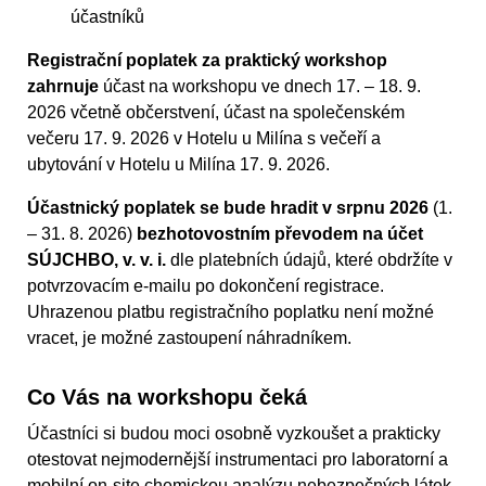
účastníků
Registrační poplatek za praktický workshop
zahrnuje
účast na workshopu ve dnech 17. – 18. 9.
2026 včetně občerstvení, účast na společenském
večeru 17. 9. 2026 v Hotelu u Milína s večeří a
ubytování v Hotelu u Milína 17. 9. 2026.
Účastnický poplatek se bude hradit v srpnu 2026
(1.
– 31. 8. 2026)
bezhotovostním převodem na účet
SÚJCHBO, v. v. i.
dle platebních údajů, které obdržíte v
potvrzovacím e-mailu po dokončení registrace.
Uhrazenou platbu registračního poplatku není možné
vracet, je možné zastoupení náhradníkem.
Co Vás na workshopu čeká
Účastníci si budou moci osobně vyzkoušet a prakticky
otestovat nejmodernější instrumentaci pro laboratorní a
mobilní on-site chemickou analýzu nebezpečných látek