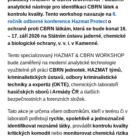
analytické nástroje pro identifikaci CBRN látek a
kontrolu kvality. Tento workshop navazuje na
6.
ročník odborné konference Hazmat Protect
o
ochraně proti CBRN látkám, která se bude konat 16.
– 17. září 2026 na Státním ústavu jaderné, chemické
a biologické ochrany, v. v. i. v Kamenné.
Tento specializovaný HAZMAT & CBRN WORKSHOP
bude zaměřený na moderní analytické technologie
využitelné při práci
CBRN jednotek
,
HAZMAT týmů,
kriminalistických ústavů, odbory kriminalistické
techniky a expertiz (OKTE)
, chemických laboratoří
hasičských sborů i Armády ČR
a dalších
bezpečnostních a forenzních složek.
Tato akce je určena všem odborníkům, kteří v terénu či v
laboratoři potřebují
rychle, spolehlivě a jednoznačně
identifikovat neznámé látky
, provádět
kontrolu kvality
kritických komodit
nebo
monitorovat chemická rizika