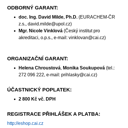
ODBORNÝ GARANT:
doc. Ing. David Milde, Ph.D.
(EURACHEM-ČR
z.s., david.milde@upol.cz)
Mgr. Nicole Vinklová
(Český institut pro
akreditaci, o.p.s., e-mail: vinklovan@cai.cz)
ORGANIZAČNÍ GARANT:
Helena Chroustová
,
Monika Soukupová
(tel.:
272 096 222, e-mail: prihlasky@cai.cz)
ÚČASTNICKÝ POPLATEK:
2 800 Kč vč. DPH
REGISTRACE PŘIHLÁŠEK A PLATBA:
http://eshop.cai.cz