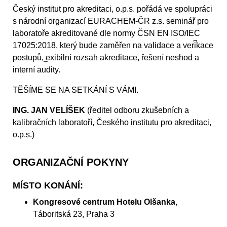
Český institut pro akreditaci, o.p.s. pořádá ve spolupráci
s národní organizací EURACHEM-ČR z.s. seminář pro
laboratoře akreditované dle normy ČSN EN ISO/IEC
17025:2018, který bude zaměřen na validace a veri͆kace
postupů, ͇exibilní rozsah akreditace, řešení neshod a
interní audity.
TĚŠÍME SE NA SETKÁNÍ S VÁMI.
ING. JAN VELÍŠEK
(ředitel odboru zkušebních a
kalibračních laboratoří, Českého institutu pro akreditaci,
o.p.s.)
ORGANIZAČNÍ POKYNY
MÍSTO KONÁNÍ:
Kongresové centrum Hotelu Olšanka
,
Táboritská 23, Praha 3