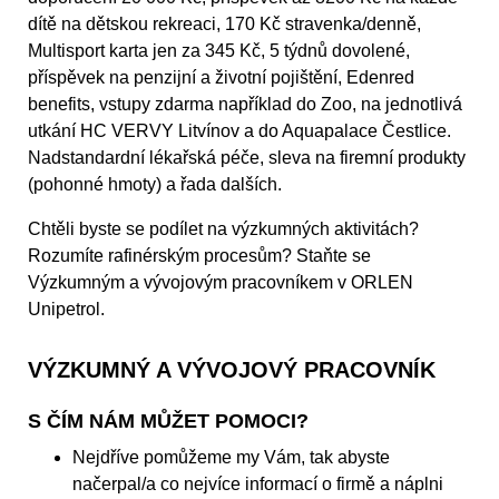
dítě na dětskou rekreaci, 170 Kč stravenka/denně,
Multisport karta jen za 345 Kč, 5 týdnů dovolené,
příspěvek na penzijní a životní pojištění, Edenred
benefits, vstupy zdarma například do Zoo, na jednotlivá
utkání HC VERVY Litvínov a do Aquapalace Čestlice.
Nadstandardní lékařská péče, sleva na firemní produkty
(pohonné hmoty) a řada dalších.
Chtěli byste se podílet na výzkumných aktivitách?
Rozumíte rafinérským procesům? Staňte se
Výzkumným a vývojovým pracovníkem v ORLEN
Unipetrol.
VÝZKUMNÝ A VÝVOJOVÝ PRACOVNÍK
S ČÍM NÁM MŮŽET POMOCI?
Nejdříve pomůžeme my Vám, tak abyste
načerpal/a co nejvíce informací o firmě a náplni