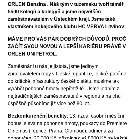
ORLEN Benzina . Náš tým v tuzemsku tvoří téměř
5500 kolegů a kolegyň a jsme největším
zaměstnavatelem v Ústeckém kraji. Jsme také
vlastníkem hokejového klubu HC VERVA Litvínov.
MÁME PRO VÁS PÁR DOBRÝCH DŮVODŮ, PROČ
ZAČÍT SVOU NOVOU A LEPŠÍ KARIÉRU PRÁVĚ V
ORLEN UNIPETROL:
Zaměstnání u nás je jistota, jsme jediným
zpracovatelem ropy v České republice, jelikož patříme
do kritické infrastruktury českého státu, musíme tak
vyrábět pohonné hmoty nepřetržitě.. Jsme jedním z
nejtradičnějších zaměstnavatelů v regionu a na trhu
úspěšně působíme již více než 80 let.
Bezkonkurenční benefity:
13.mzda, osobní měsíční
bonus, sleva na pohonné hmoty, poukazy do Premiere
Cinemas (Teplice, Praha, Olomouc), odměna za
doporučení 20 000 Kč, příspěvek až 8200 Kč na každé