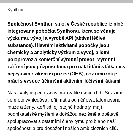
Synthon
Společnost Synthon s.r.o. v České republice je plně
integrovaná pobočka Synthonu, která se věnuje
výzkumu, vývoji a výrobě API (aktivní léčivé
substance). Hlavními aktivitami pobočky jsou
chemický a analytický výzkum a vývoj, pilotní
poloprovoz a komerční výrobní provoz. Výrobní
zařízení jsou přizpůsobena pro nakládání s látkami s
nejvyšším rizikem expozice (OEB), což umožňuje
práci s vysoce účinnými aktivními léčivými látkami.
Náš trvalý úspěch závisí na kvalitě našich lidí. Snažíme
se proto vyhledávat, přijímat a odměňovat talentované
muže a ženy, kteří sdílejí stejné hodnoty, mají
podnikatelské myšlení a dokážou nezištně a obětavě
spolupracovat s ostatními členy týmu pro blaho naší
společnosti a pro dosažení našich ambiciozních cílů.