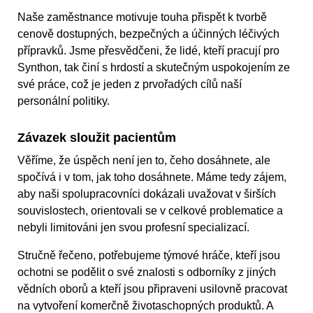
Naše zaměstnance motivuje touha přispět k tvorbě
cenově dostupných, bezpečných a účinných léčivých
přípravků. Jsme přesvědčeni, že lidé, kteří pracují pro
Synthon, tak činí s hrdostí a skutečným uspokojením ze
své práce, což je jeden z prvořadých cílů naší
personální politiky.
Závazek sloužit pacientům
Věříme, že úspěch není jen to, čeho dosáhnete, ale
spočívá i v tom, jak toho dosáhnete. Máme tedy zájem,
aby naši spolupracovníci dokázali uvažovat v širších
souvislostech, orientovali se v celkové problematice a
nebyli limitováni jen svou profesní specializací.
Stručně řečeno, potřebujeme týmové hráče, kteří jsou
ochotni se podělit o své znalosti s odborníky z jiných
vědních oborů a kteří jsou připraveni usilovně pracovat
na vytvoření komerčně životaschopných produktů. A