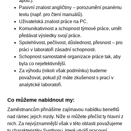
apod.).
Pasivní znalost angličtiny – porozumění psanému
textu (např. pro čtení manuálů).
Uživatelská znalost práce na PC.
Komunikativnost a schopnost týmové práce, umět
předávat výsledky svojí práce.
Spolehlivost, pečlivost, důslednost, přesnost – pro
práci v laboratoři zásadní schopnosti.
Schopnost samostatné organizace práce tak, aby
byla co nejefektivnější.
Za výhodu (nikoli však podmínku) budeme
považovat, pokud již máte zkušenost s prací v
analytické laboratoři.
Co můžeme nabídnout my:
Zaměstnancům přinášíme zajímavou nabídku benefitů
nad rámec jejich mzdy. Níže si můžete přečíst ty hlavní z
nich. Za nejvýznamnější však v této oblasti považujeme
ty charakteristiky Synthonu, které utváří pracovní