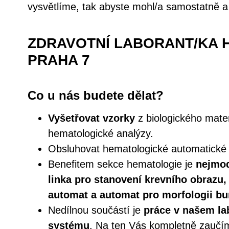
vysvětlíme, tak abyste mohl/a samostatně a
ZDRAVOTNÍ LABORANT/KA 
PRAHA 7
Co u nás budete dělat?
Vyšetřovat vzorky
z biologického mater
hematologické analýzy.
Obsluhovat hematologické automatické 
Benefitem sekce hematologie je
nejmod
linka pro stanovení krevního obrazu, j
automat a automat pro morfologii bu
Nedílnou součástí je
práce v našem la
systému
. Na ten Vás kompletně zaučí