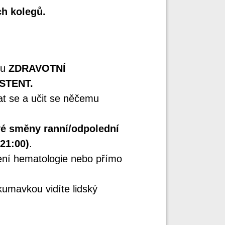
h kolegů.
ru
ZDRAVOTNÍ
STENT.
at se a učit se něčemu
vé směny ranní/odpolední
-21:00)
.
ení hematologie nebo přímo
kumavkou vidíte lidský