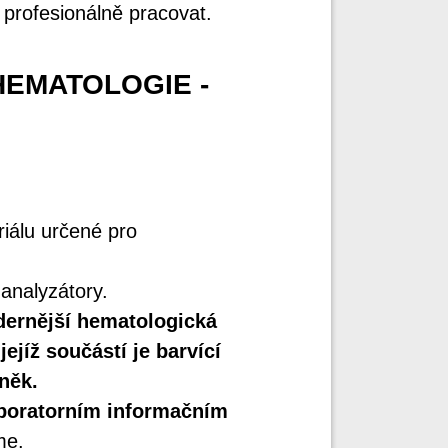
 profesionálně pracovat.
HEMATOLOGIE -
iálu určené pro
analyzátory.
ernější hematologická
ejíž součástí je barvící
něk.
boratorním informačním
me.