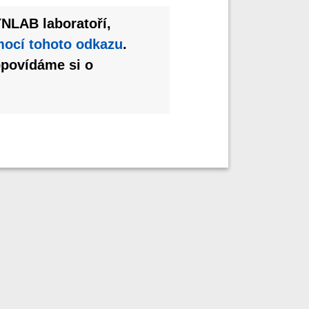
YNLAB laboratoří,
mocí tohoto odkazu
.
opovídáme si o