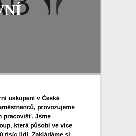
VNÍ
rní uskupení v České
zaměstnanců, provozujeme
ch pracovišť. Jsme
up, která působí ve více
 tisíc lidí. Zakládáme si