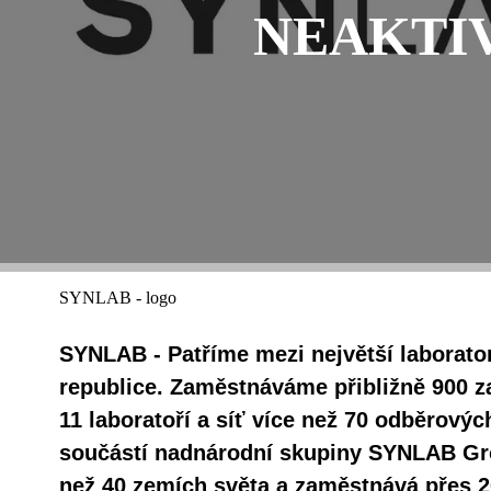
NEAKTI
SYNLAB - logo
SYNLAB - Patříme mezi největší laborato
republice. Zaměstnáváme přibližně 900 
11 laboratoří a síť více než 70 odběrový
součástí nadnárodní skupiny SYNLAB Gro
než 40 zemích světa a zaměstnává přes 20