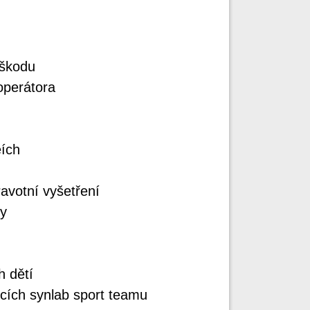
 škodu
operátora
eích
avotní vyšetření
ty
h dětí
kcích synlab sport teamu