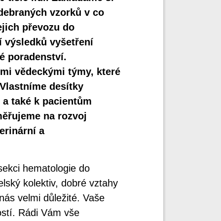
debraných vzorků v co
ejich převozu do
í výsledků vyšetření
né poradenství.
mi vědeckými týmy, které
 Vlastníme desítky
é a také k pacientům
měřujeme na rozvoj
erinární a
sekci hematologie do
lský kolektiv, dobré vztahy
nás velmi důležité. Vaše
ostí. Rádi Vám vše