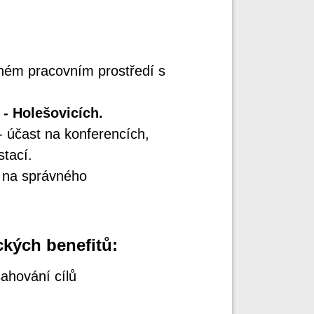
mném pracovním prostředí s
 - Holešovicích.
 - účast na konferencích,
tací.
 na správného
kých benefitů:
sahování cílů