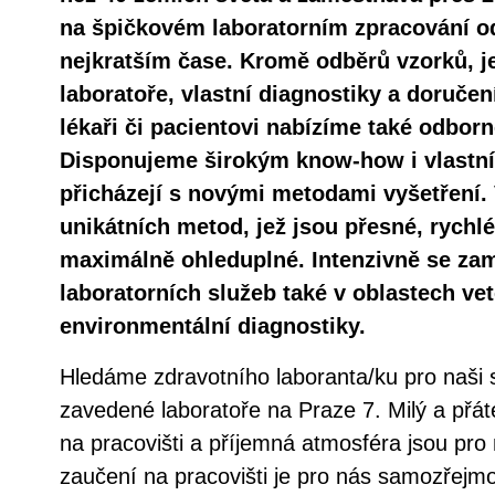
na špičkovém laboratorním zpracování o
nejkratším čase. Kromě odběrů vzorků, j
laboratoře, vlastní diagnostiky a doručen
lékaři či pacientovi nabízíme také odbor
Disponujeme širokým know-how i vlastní
přicházejí s novými metodami vyšetření.
unikátních metod, jež jsou přesné, rychl
maximálně ohleduplné. Intenzivně se za
laboratorních služeb také v oblastech vet
environmentální diagnostiky.
Hledáme zdravotního laboranta/ku pro naši 
zavedené laboratoře na Praze 7. Milý a přáte
na pracovišti a příjemná atmosféra jsou pro 
zaučení na pracovišti je pro nás samozřejm