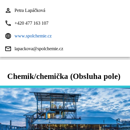
Petra Lapáčková
+420 477 163 107
www.spolchemie.cz
lapackova@spolchemie.cz
Chemik/chemička (Obsluha pole)