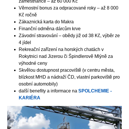
zaměstnance – až 60 000 Kč
Věrnostní bonus za odpracované roky – až 8 000
Kč ročně
Zákaznická karta do Makra
Finanční odměna dárcům krve
Závodní stravování – obědy již od 38 Kč, výběr ze
4 jídel
Rekreační zařízení na horských chatách v
Rokytnici nad Jizerou či Špindlerově Mlýně za
výhodné ceny
Skvělou dostupnost pracoviště (v centru města,
blízkost MHD a nádraží ČD, vlastní parkoviště pro
osobní automobily)
další benefity a informace na
SPOLCHEMIE -
KARIÉRA