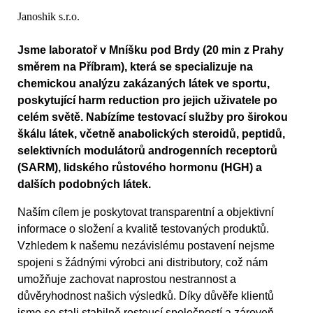
Janoshik s.r.o.
Jsme laboratoř v Mníšku pod Brdy (20 min z Prahy
směrem na Příbram), která se specializuje na
chemickou analýzu zakázaných látek ve sportu,
poskytující harm reduction pro jejich uživatele po
celém světě. Nabízíme testovací služby pro širokou
škálu látek, včetně anabolických steroidů, peptidů,
selektivních modulátorů androgenních receptorů
(SARM), lidského růstového hormonu (HGH) a
dalších podobných látek.
Naším cílem je poskytovat transparentní a objektivní
informace o složení a kvalitě testovaných produktů.
Vzhledem k našemu nezávislému postavení nejsme
spojeni s žádnými výrobci ani distributory, což nám
umožňuje zachovat naprostou nestrannost a
důvěryhodnost našich výsledků. Díky důvěře klientů
jsme se stali stabilně rostoucí společností a zároveň