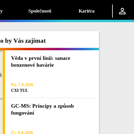
ty
Společnosti
Kariéra
o by Vás zajímat
Věda v první linii: sanace
benzenové havárie
Pá, 7.8.2026
CXI TUL
GC-MS: Principy a způsob
fungování
Čt, 6.8.2026