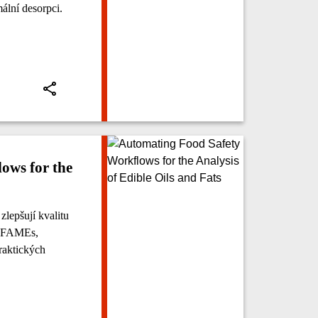
ální desorpci.
ows for the
zlepšují kvalitu
zy FAMEs,
aktických