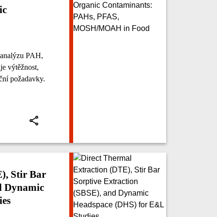
ic
e analýzu PAH,
 výtěžnost,
ační požadavky.
), Stir Bar
nd Dynamic
ies