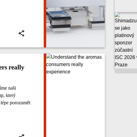
rs really
víme naši
p, který
lépe porozumět