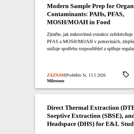
Modern Sample Prep for Organ
Contaminants: PAHs, PFAS,
MOSH/MOAH in Food
Zjistěte, jak mikrovlnná extrakce zefektivňuj
PFAS a MOSH/MOAH v potravinách, zlepšuje
snižuje spotřebu rozpouštědel a splňuje regul
ZÁZNAM
|
Proběhlo St, 13.5.2026
Milestone
Direct Thermal Extraction (DTE
Sorptive Extraction (SBSE), a
Headspace (DHS) for E&L Stud