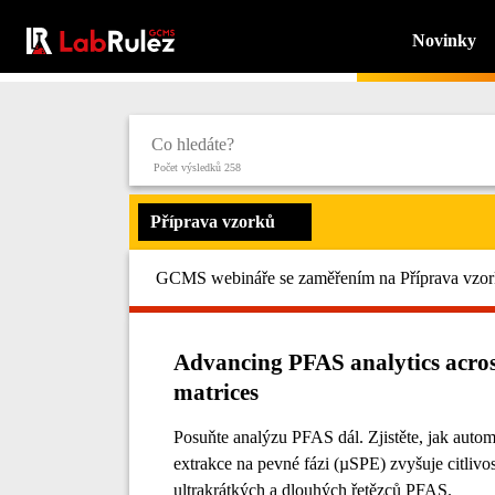
Novinky
Počet výsledků 258
Příprava vzorků
GCMS webináře se zaměřením na Příprava vzork
Advancing PFAS analytics acro
matrices
Posuňte analýzu PFAS dál. Zjistěte, jak auto
extrakce na pevné fázi (µSPE) zvyšuje citlivo
ultrakrátkých a dlouhých řetězců PFAS.