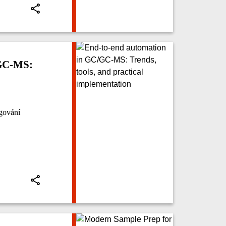
/GC-MS:
ngování