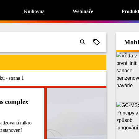
Knihovna
Webináře
Produk
Mohl
ů - strana 1
ss complex
matizovaná mikro
st stanovení