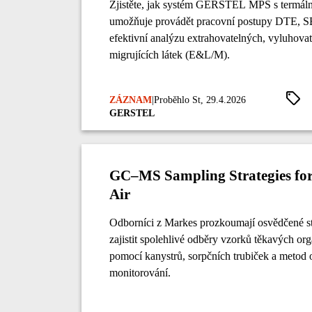
Zjistěte, jak systém GERSTEL MPS s termáln
umožňuje provádět pracovní postupy DTE, 
efektivní analýzu extrahovatelných, vyluhova
migrujících látek (E&L/M).
ZÁZNAM
|
Proběhlo St, 29.4.2026
GERSTEL
GC–MS Sampling Strategies fo
Air
Odborníci z Markes prozkoumají osvědčené str
zajistit spolehlivé odběry vzorků těkavých or
pomocí kanystrů, sorpčních trubiček a metod 
monitorování.