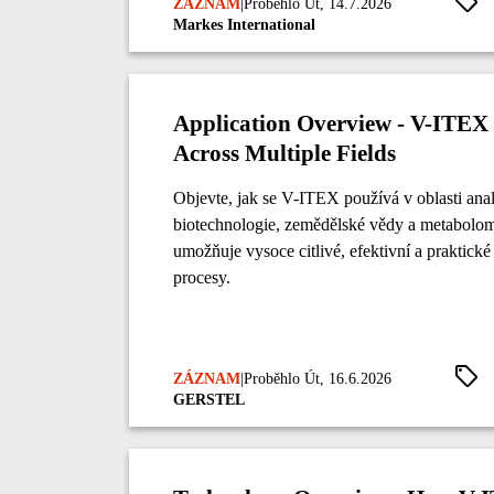
ZÁZNAM
|
Proběhlo Út, 14.7.2026
Markes International
Application Overview - V-ITEX 
Across Multiple Fields
Objevte, jak se V-ITEX používá v oblasti anal
biotechnologie, zemědělské vědy a metabolom
umožňuje vysoce citlivé, efektivní a praktické
procesy.
ZÁZNAM
|
Proběhlo Út, 16.6.2026
GERSTEL