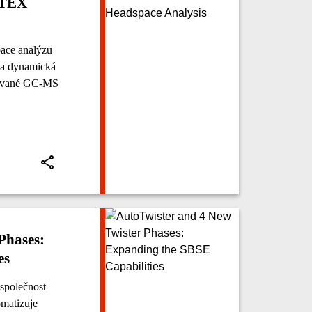
ITEX
pace analýzu
e a dynamická
izované GC-MS
Phases:
es
společnost
matizuje