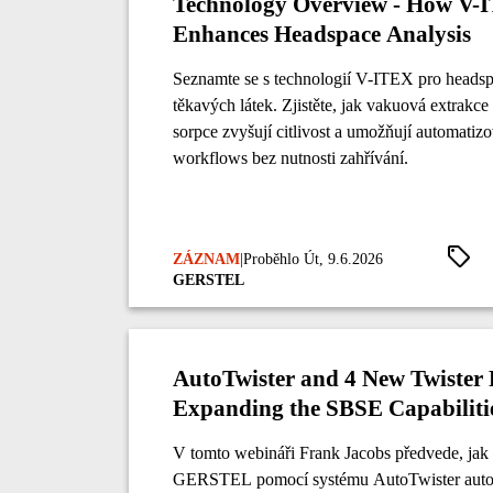
Technology Overview - How V-
Enhances Headspace Analysis
Seznamte se s technologií V-ITEX pro heads
těkavých látek. Zjistěte, jak vakuová extrakc
sorpce zvyšují citlivost a umožňují automat
workflows bez nutnosti zahřívání.
ZÁZNAM
|
Proběhlo Út, 9.6.2026
GERSTEL
AutoTwister and 4 New Twister 
Expanding the SBSE Capabiliti
V tomto webináři Frank Jacobs předvede, jak 
GERSTEL pomocí systému AutoTwister auto