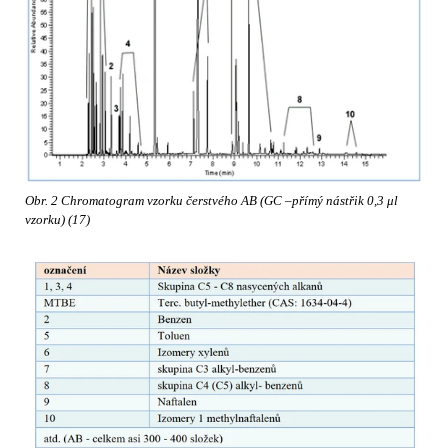
Obr. 2 Chromatogram vzorku čerstvého AB (GC –přímý nástřik 0,3 μl
vzorku) (17)