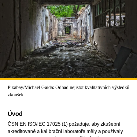
Pixabay/Michael Gaida: Odhad nejistot kvalitativních výsledků
zkoušek
Úvod
ČSN EN ISO/IEC 17025 (1) požaduje, aby zkušební
akreditované a kalibrační laboratoře měly a používaly