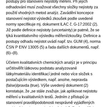
postupy pro stanovení nejistoty měření. Při jejich
odhadování musí zvažovat všechny složky nejistoty za
použití vhodných metod analýz. Zavádění koncepce
stanovení nejistot výsledků zkoušek podle uvedené
normy specifikuje mj. dokument ILAC č. G-17:2002 (2).
Již podle definice nejistoty (uncertainty) je patrné, že se
týká kvantitativního výsledku měření/zkoušky. Definice a
postupy odhadu nejistot uvádí např. tzv. GUM (4), norma
ČSN P ENV 13005 (5) a řada dalších dokumentů, např.
(6)–(8).
Účelem kvalitativních chemických analýz je v principu
určit/ověřit látkovou podstatu analyzované
látky/materiálu identifikací jedné nebo více složek s
postačujícím výsledkem, např. ano/ne, nepravda
(false)/pravda (true). Výše uvedený dokument (2)
konstatuje, že „se stále zvažuje, jak aplikovat nejistotu
měření u kvalitativních testů. Jedním z přístupů je
stanovení pravděpodobnosti nesprávně vyjádřených