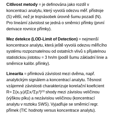
Citlivost metody
= je definována jako rozdíl v
koncentraci analytu, který vyvolá odezvu měř. přístroje
(S) větší, než je trojnásobek úrovně šumu pozadí (N).
Pro lineární závislost se jedná o směrnici přímky (první
derivace rovnice přímky).
Mez detekce (LOD-Limit of Detection)
= nejmenší
koncentrace analytu, která ještě vyvolá odezvu měřicího
systému rozpoznatelnou od ostatních vlivů s přijatelnou
statistickou jistotou = 3 hn/m (podíl šumu základní linie a
směrnice kalibr. přímky).
Linearita
= přímková závislost mezi dvěma, např.
analytickým signálem a koncentrací analytu. Těsnost
vzájemné závislosti charakterizuje korelační koeficient
R= Σ(xᵢ.yᵢ)/(Σxᵢ²Σyᵢ²)¹′² shody mezi závislou veličinou
(výškou píku) a nezávislou veličinou (koncentrací
analytu v roztoku SWS). Vyjadřuje se směrnicí regr.
přímek (TIC hodnoty versus koncentrace analytu).