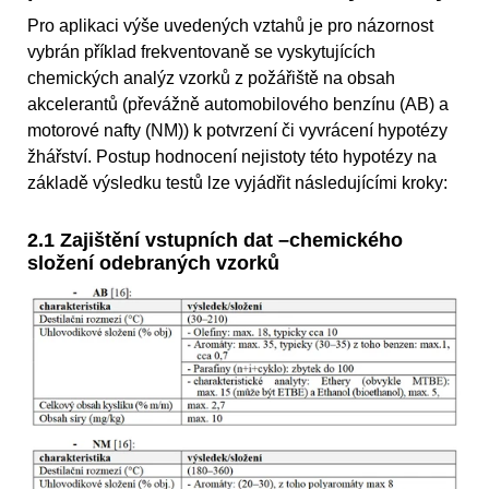
Pro aplikaci výše uvedených vztahů je pro názornost
vybrán příklad frekventovaně se vyskytujících
chemických analýz vzorků z požářiště na obsah
akcelerantů (převážně automobilového benzínu (AB) a
motorové nafty (NM)) k potvrzení či vyvrácení hypotézy
žhářství. Postup hodnocení nejistoty této hypotézy na
základě výsledku testů lze vyjádřit následujícími kroky:
2.1 Zajištění vstupních dat –chemického
složení odebraných vzorků