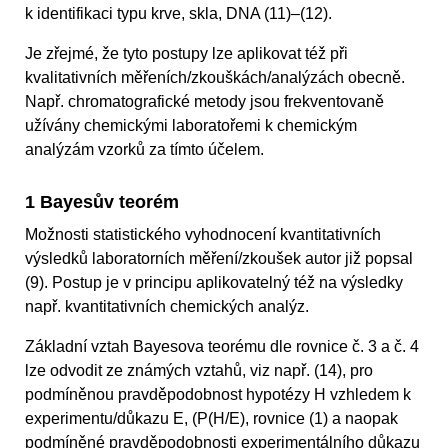
k identifikaci typu krve, skla, DNA (11)–(12).
Je zřejmé, že tyto postupy lze aplikovat též při
kvalitativních měřeních/zkouškách/analýzách obecně.
Např. chromatografické metody jsou frekventovaně
užívány chemickými laboratořemi k chemickým
analýzám vzorků za tímto účelem.
1 Bayesův teorém
Možnosti statistického vyhodnocení kvantitativních
výsledků laboratorních měření/zkoušek autor již popsal
(9). Postup je v principu aplikovatelný též na výsledky
např. kvantitativních chemických analýz.
Základní vztah Bayesova teorému dle rovnice č. 3 a č. 4
lze odvodit ze známých vztahů, viz např. (14), pro
podmíněnou pravděpodobnost hypotézy H vzhledem k
experimentu/důkazu E, (P(H/E), rovnice (1) a naopak
podmíněné pravděpodobnosti experimentálního důkazu