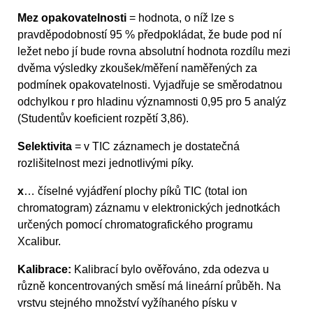
Mez opakovatelnosti
= hodnota, o níž lze s
pravděpodobností 95 % předpokládat, že bude pod ní
ležet nebo jí bude rovna absolutní hodnota rozdílu mezi
dvěma výsledky zkoušek/měření naměřených za
podmínek opakovatelnosti. Vyjadřuje se směrodatnou
odchylkou r pro hladinu významnosti 0,95 pro 5 analýz
(Studentův koeficient rozpětí 3,86).
Selektivita
= v TIC záznamech je dostatečná
rozlišitelnost mezi jednotlivými píky.
x
… číselné vyjádření plochy píků TIC (total ion
chromatogram) záznamu v elektronických jednotkách
určených pomocí chromatografického programu
Xcalibur.
Kalibrace:
Kalibrací bylo ověřováno, zda odezva u
různě koncentrovaných směsí má lineární průběh. Na
vrstvu stejného množství vyžíhaného písku v