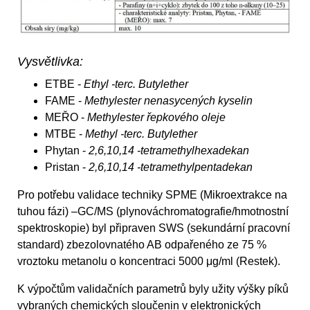
Vysvětlivka:
ETBE -
Ethyl -terc. Butylether
FAME -
Methylester nenasycených kyselin
MEŘO -
Methylester řepkového oleje
MTBE -
Methyl -terc. Butylether
Phytan -
2,6,10,14 -tetramethylhexadekan
Pristan -
2,6,10,14 -tetramethylpentadekan
Pro potřebu validace techniky SPME (Mikroextrakce na
tuhou fázi) –GC/MS (plynováchromatografie/hmotnostní
spektroskopie) byl připraven SWS (sekundární pracovní
standard) zbezolovnatého AB odpařeného ze 75 %
vroztoku metanolu o koncentraci 5000 μg/ml (Restek).
K výpočtům validačních parametrů byly užity výšky píků
vybraných chemických sloučenin v elektronických