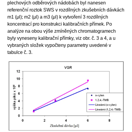
plechových odběrových nádobách byl nanesen
referenční roztok SWS v rozdílných zkušebních dávkách
m1 (μl); m2 (μl) a m3 (μl) k vytvoření 3 rozdílných
koncentrací pro konstrukci kalibračních přímek. Po
analýze na obou výše zmíněných chromatogramech
byly vyneseny kalibrační přímky, viz obr. č. 3 a 4, a u
vybraných složek vypočteny parametry uvedené v
tabulce č. 3.