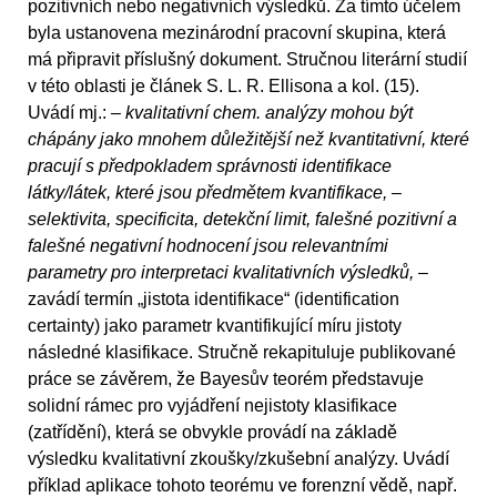
pozitivních nebo negativních výsledků. Za tímto účelem
byla ustanovena mezinárodní pracovní skupina, která
má připravit příslušný dokument. Stručnou literární studií
v této oblasti je článek S. L. R. Ellisona a kol. (15).
Uvádí mj.:
– kvalitativní chem. analýzy mohou být
chápány jako mnohem důležitější než kvantitativní, které
pracují s předpokladem správnosti identifikace
látky/látek, které jsou předmětem kvantifikace, –
selektivita, specificita, detekční limit, falešné pozitivní a
falešné negativní hodnocení jsou relevantními
parametry pro interpretaci kvalitativních výsledků,
–
zavádí termín „jistota identifikace“ (identification
certainty) jako parametr kvantifikující míru jistoty
následné klasifikace. Stručně rekapituluje publikované
práce se závěrem, že Bayesův teorém představuje
solidní rámec pro vyjádření nejistoty klasifikace
(zatřídění), která se obvykle provádí na základě
výsledku kvalitativní zkoušky/zkušební analýzy. Uvádí
příklad aplikace tohoto teorému ve forenzní vědě, např.