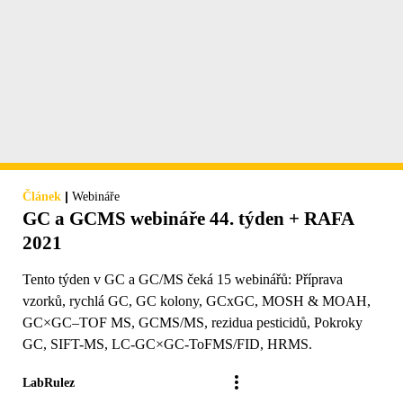
|
Článek
Webináře
GC a GCMS webináře 44. týden + RAFA
2021
Tento týden v GC a GC/MS čeká 15 webinářů: Příprava
vzorků, rychlá GC, GC kolony, GCxGC, MOSH & MOAH,
GC×GC–TOF MS, GCMS/MS, rezidua pesticidů, Pokroky
GC, SIFT-MS, LC-GC×GC-ToFMS/FID, HRMS.
LabRulez