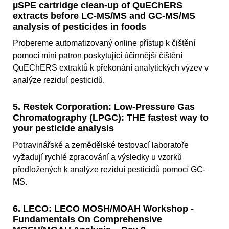
µSPE cartridge clean-up of QuEChERS
extracts before LC-MS/MS and GC-MS/MS
analysis of pesticides in foods
Probereme automatizovaný online přístup k čištění
pomocí mini patron poskytující účinnější čištění
QuEChERS extraktů k překonání analytických výzev v
analýze reziduí pesticidů.
5. Restek Corporation: Low-Pressure Gas
Chromatography (LPGC): THE fastest way to
your pesticide analysis
Potravinářské a zemědělské testovací laboratoře
vyžadují rychlé zpracování a výsledky u vzorků
předložených k analýze reziduí pesticidů pomocí GC-
MS.
6. LECO: LECO MOSH/MOAH Workshop -
Fundamentals On Comprehensive