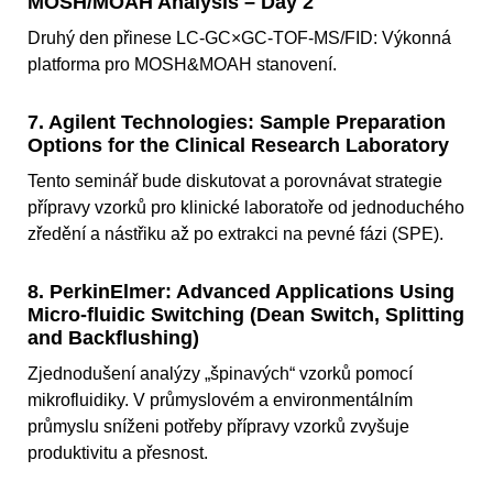
MOSH/MOAH Analysis – Day 2
Druhý den přinese LC-GC×GC-TOF-MS/FID: Výkonná
platforma pro MOSH&MOAH stanovení.
7. Agilent Technologies: Sample Preparation
Options for the Clinical Research Laboratory
Tento seminář bude diskutovat a porovnávat strategie
přípravy vzorků pro klinické laboratoře od jednoduchého
zředění a nástřiku až po extrakci na pevné fázi (SPE).
8. PerkinElmer: Advanced Applications Using
Micro-fluidic Switching (Dean Switch, Splitting
and Backflushing)
Zjednodušení analýzy „špinavých“ vzorků pomocí
mikrofluidiky. V průmyslovém a environmentálním
průmyslu sníženi potřeby přípravy vzorků zvyšuje
produktivitu a přesnost.