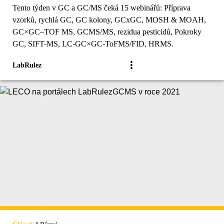
Tento týden v GC a GC/MS čeká 15 webinářů: Příprava
vzorků, rychlá GC, GC kolony, GCxGC, MOSH & MOAH,
GC×GC–TOF MS, GCMS/MS, rezidua pesticidů, Pokroky
GC, SIFT-MS, LC-GC×GC-ToFMS/FID, HRMS.
LabRulez