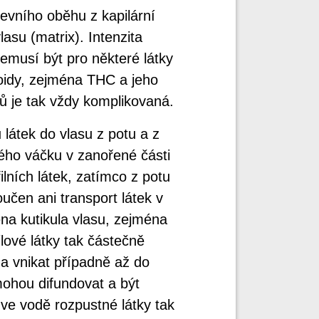
revního oběhu z kapilární
asu (matrix). Intenzita
nemusí být pro některé látky
oidy, zejména THC a jeho
ů je tak vždy komplikovaná.
 látek do vlasu z potu a z
ého váčku v zanořené části
ilních látek, zatímco z potu
oučen ani transport látek v
ena kutikula vlasu, zejména
lové látky tak částečně
 a vnikat případně až do
ohou difundovat a být
ve vodě rozpustné látky tak