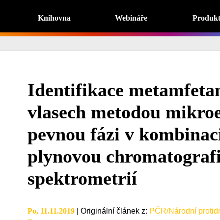
Knihovna
Webináře
Produk
Identifikace metamfeta
vlasech metodou mikroe
pevnou fázi v kombinaci
plynovou chromatografi
spektrometrií
Po, 11.11.2019
|
Originální článek z
:
PČR/Národní protidr