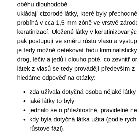
oběhu dlouhodobě
ukládají cizorodé látky, které byly přechodn
probíhá v cca 1,5 mm zóně ve vrstvě zárode
keratinizací. Uložené látky v keratinizovanýc
pak postupují ve směru růstu vlasu a vystup
je tedy možné detekovat řadu kriminalistick
drog, léčiv a jedů i dlouho poté, co zevnitř
látek z vlasů se tedy provádějí především z
hledáme odpověď na otázky:
zda užívala dotyčná osoba nějaké látky
jaké látky to byly
jednalo se o příležitostné, pravidelné n
kdy byla dotyčná látka užita (podle rych
růstové fázi).