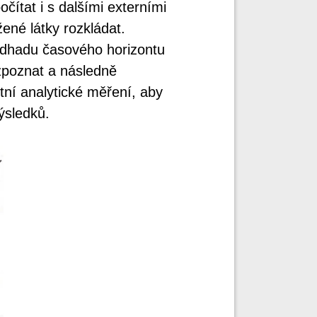
čítat i s dalšími externími
ené látky rozkládat.
odhadu časového horizontu
ozpoznat a následně
tní analytické měření, aby
výsledků.