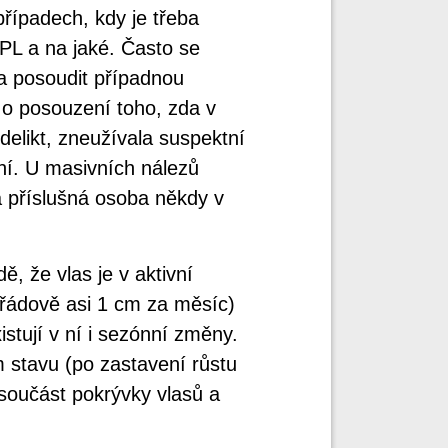
řípadech, kdy je třeba
PL a na jaké. Často se
ba posoudit případnou
i o posouzení toho, zda v
elikt, zneužívala suspektní
ání. U masivních nálezů
la příslušná osoba někdy v
ě, že vlas je v aktivní
 (řádově asi 1 cm za měsíc)
istují v ní i sezónní změny.
m stavu (po zastavení růstu
 součást pokrývky vlasů a