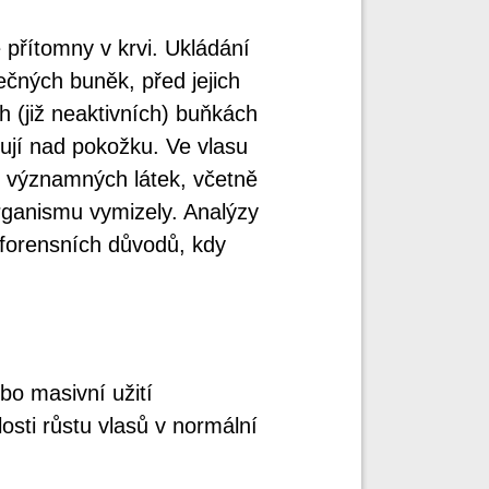
ě přítomny v krvi. Ukládání
čných buněk, před jejich
h (již neaktivních) buňkách
ují nad pokožku. Ve vlasu
y významných látek, včetně
 organismu vymizely. Analýzy
 forensních důvodů, kdy
ebo masivní užití
losti růstu vlasů v normální