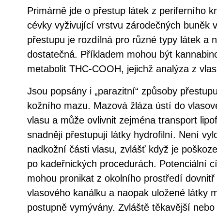
Primárně jde o přestup látek z periferního k
cévky vyživující vrstvu zárodečných buněk vl
přestupu je rozdílná pro různé typy látek a 
dostatečná. Příkladem mohou být kannabin
metabolit THC-COOH, jejichž analýza z vlas
Jsou popsány i „parazitní“ způsoby přestupu
kožního mazu. Mazová žláza ústí do vlasov
vlasu a může ovlivnit zejména transport lipof
snadněji přestupují látky hydrofilní. Není vyl
nadkožní části vlasu, zvlášť když je poškoz
po kadeřnických procedurách. Potenciální cí
mohou pronikat z okolního prostředí dovnitř
vlasového kanálku a naopak uložené látky m
postupně vymývány. Zvláště těkavější nebo 