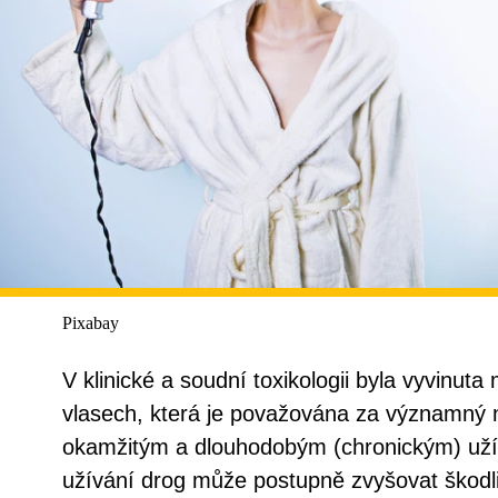
Pixabay
V klinické a soudní toxikologii byla vyvinut
vlasech, která je považována za významný ná
okamžitým a dlouhodobým (chronickým) uží
užívání drog může postupně zvyšovat škodli