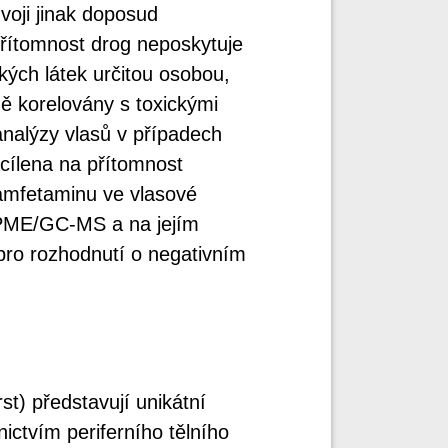
voji jinak doposud
přítomnost drog neposkytuje
ckých látek určitou osobou,
ě korelovány s toxickými
analýzy vlasů v případech
cílena na přítomnost
amfetaminu ve vlasové
PME/GC-MS a na jejím
pro rozhodnutí o negativním
st) představují unikátní
ictvím periferního tělního