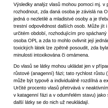
Výsledky analýz vlasů mohou pomoci mj. v p
rozhodnout, zda daná osoba je závislá na O
jedná o nezletilé a mladistvé osoby a je tře
trestní odpovědnost dalších osob. Může jít 
určitém období, rozhodujícím pro spáchaný d
osoba OPL a zda to mohlo ovlivnit její jedn
toxických látek lze zpětně posoudit, zda by
minulosti intoxikována či omámena.
Do vlasů se látky mohou ukládat jen v případ
růstové (anagenní) fázi; tato rychlost růstu
může být typově a individuálně rozdílná a ex
Určité procento vlasů přetrvává v neaktivní
v katagenní fázi a v odumřelém stavu) jako
další látky se do nich už neukládají.