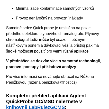
Minimalizace kontaminace samotných vzorků
Provoz nenáročný na provozní náklady
Samotné srdce Quick probe je umístěno na pozici
předního detektoru plynového chromatografu. Plynový
chromatograf tudíž
může
být osazen i běžným
nástřikovým portem a dávkovací věží a přístroj pak má
široké možnosti použití pro velmi různé aplikace.
V přednášce se dozvíte více o samotné technologii,
pracovní postupy i příkladové analýzy.
Pro více informací se neváhejte obracet na Růženu
Penížkovou (ruzena.penizkova@hpst.cz).
Kompletní přehled aplikací Agilent
QuickProbe GC/MSD naleznete v
knihovně LabRulezGCMS
: