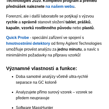
Technologies 2020. Kompletní program a přehled
přednášek naleznete
na našem webu
.
Forenzní, ale i další laboratoře se potýkají s výzvou
rychle
a
správně
stanovit složení
tablet
,
prášků
,
kapalin
,
vzorků rostlinného původu
nebo
plastů
.
Quick Probe
- speciální zařízení ve spojení s
hmotnostními detektory
od firmy Agilent Technologies
umožňuje provést analýzu za
jednu minutu
, a navíc s
minimálními požadavky na přípravu vzorků!
Významné vlastnosti a funkce:
Doba samotné analýzy včetně ultra-rychlé
separace na GC koloně
Analyzujete přímo surový vzorek – vzorek se
předem neupravuje
Software MassHunter