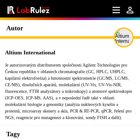
Autor
Altium International
Je autorizovaným distributorem společnosti Agilent Technologies pro
Českou republiku v oblastech chromatografie (GC, HPLC, UHPLC,
kapilární elektroforéza) a hmotnostní spektrometrie (GC/MS, LC/MS,
CE/MS), disolučních aparátů, molekulární (UV-Vis, UV-Vis-NIR,
fluorescence, FTIR analyzátory a mikroskopy) a atomové spektroskopie
(ICP-OES, ICP-MS, AAS), a v neposlední řadě také v oblasti
molekulární biologie a genomiky (analýza nukleových kyselin a
proteinů, microarray skenery a skla, PCR & RT-PCR, qPCR, řešení pro
NGS, reagencie pro mutagenezi a klonování, sondy FISH a další).
Tagy