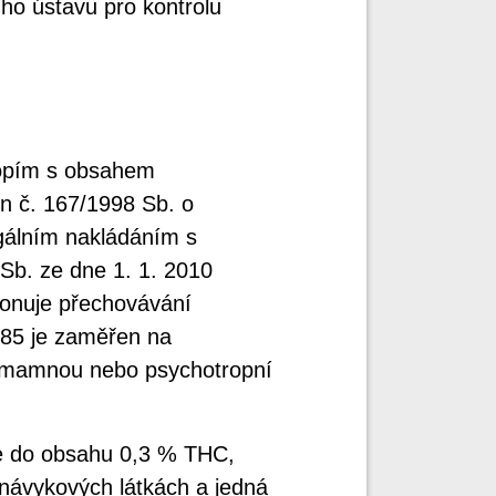
ho ústavu pro kontrolu
nopím s obsahem
n č. 167/1998 Sb. o
gálním nakládáním s
Sb. ze dne 1. 1. 2010
ionuje přechovávání
285 je zaměřen na
 omamnou nebo psychotropní
ze do obsahu 0,3 % THC,
návykových látkách a jedná