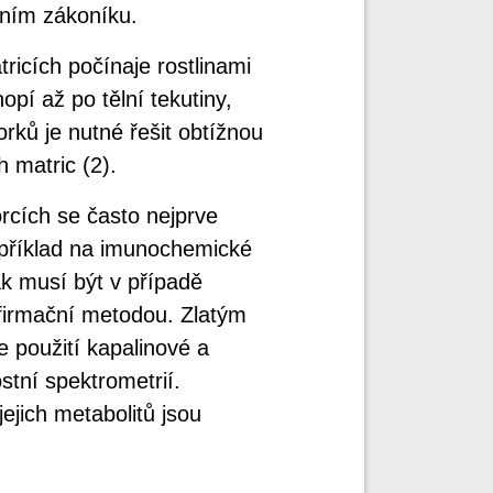
tním zákoníku.
icích počínaje rostlinami
pí až po tělní tekutiny,
orků je nutné řešit obtížnou
 matric (2).
orcích se často nejprve
příklad na imunochemické
k musí být v případě
firmační metodou. Zlatým
 použití kapalinové a
tní spektrometrií.
ejich metabolitů jsou