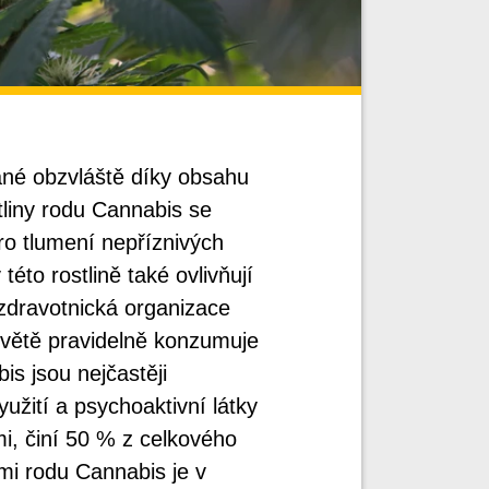
ané obzvláště díky obsahu
tliny rodu Cannabis se
ro tlumení nepříznivých
éto rostlině také ovlivňují
zdravotnická organizace
světě pravidelně konzumuje
is jsou nejčastěji
yužití a psychoaktivní látky
mi, činí 50 % z celkového
ami rodu Cannabis je v