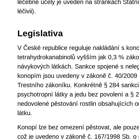
léčebné účely je uveden na stránkách Státní
léčivii).
Legislativa
V České republice reguluje nakládání s ko
tetrahydrokanabinolů vyšším jak 0,3 % záko
návykových látkách. Sankce spojené s nele
konopím jsou uvedeny v zákoně č. 40/2009 
Trestního zákoníku. Konkrétně § 284 sankc
psychotropní látky a jedu bez povolení a § 
nedovolené pěstování rostlin obsahujících
látku.
Konopí lze bez omezení pěstovat, ale pou
což je uvedeno v zákoně č. 167/1998 Sb. o 