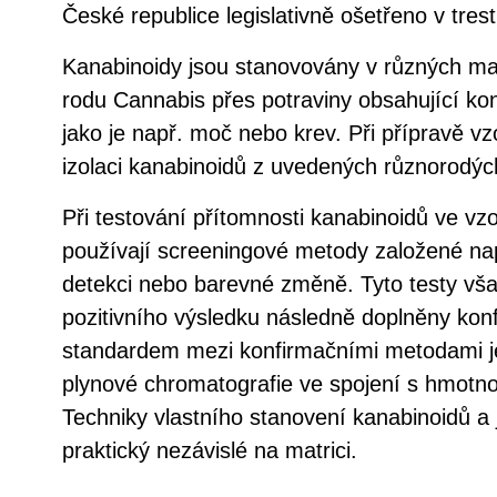
České republice legislativně ošetřeno v tres
Kanabinoidy jsou stanovovány v různých matr
rodu Cannabis přes potraviny obsahující kono
jako je např. moč nebo krev. Při přípravě vz
izolaci kanabinoidů z uvedených různorodých
Při testování přítomnosti kanabinoidů ve vz
používají screeningové metody založené na
detekci nebo barevné změně. Tyto testy vša
pozitivního výsledku následně doplněny kon
standardem mezi konfirmačními metodami je
plynové chromatografie ve spojení s hmotnos
Techniky vlastního stanovení kanabinoidů a j
praktický nezávislé na matrici.