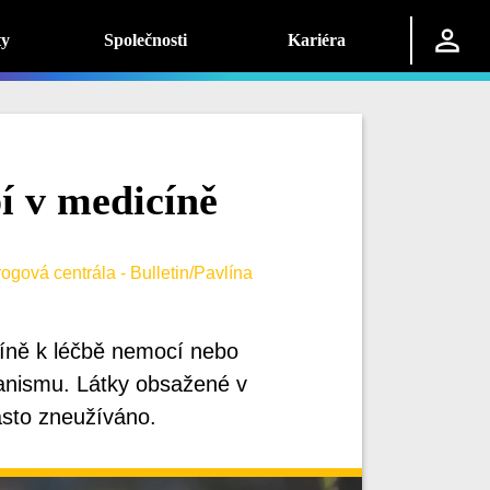
ty
Společnosti
Kariéra
í v medicíně
gová centrála - Bulletin/Pavlína
cíně k léčbě nemocí nebo
ganismu. Látky obsažené v
často zneužíváno.