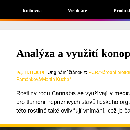
Knihovna
Webináře
Produk
Analýza a využití konop
Po, 11.11.2019
|
Originální článek z
:
PČR/Národní protidro
Pamánková/Martin Kuchař
Rostliny rodu Cannabis se využívají v medi
pro tlumení nepříznivých stavů lidského or
této rostlině také ovlivňují vnímání, což je 