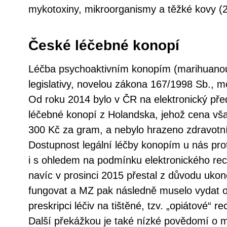
mykotoxiny, mikroorganismy a těžké kovy (2
České léčebné konopí
Léčba psychoaktivním konopím (marihuano
legislativy, novelou zákona 167/1998 Sb., 
Od roku 2014 bylo v ČR na elektronický před
léčebné konopí z Holandska, jehož cena vš
300 Kč za gram, a nebylo hrazeno zdravotní
Dostupnost legální léčby konopím u nás pro
i s ohledem na podmínku elektronického re
navíc v prosinci 2015 přestal z důvodu ukon
fungovat a MZ pak následně muselo vydat o
preskripci léčiv na tištěné, tzv. „opiátové“
Další překážkou je také nízké povědomí o m