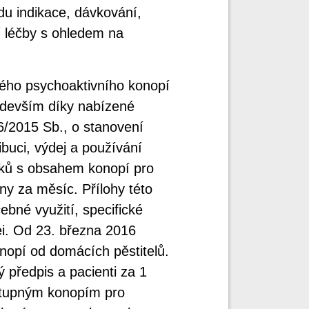
du indikace, dávkování,
í léčby s ohledem na
ného psychoaktivního konopí
ředevším díky nabízené
6/2015 Sb., o stanovení
ibuci, výdej a používání
avků s obsahem konopí pro
ny za měsíc. Přílohy této
ebné využití, specifické
řei. Od 23. března 2016
nopí od domácích pěstitelů.
 předpis a pacienti za 1
stupným konopím pro