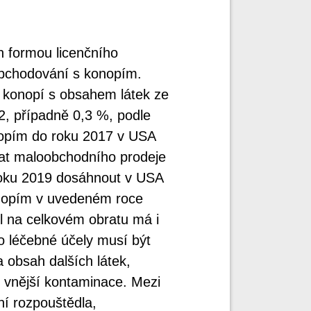
h formou licenčního
obchodování s konopím.
 konopí s obsahem látek ze
2, případně 0,3 %, podle
onopím do roku 2017 v USA
rat maloobchodního prodeje
 roku 2019 dosáhnout v USA
konopím v uvedeném roce
l na celkovém obratu má i
o léčebné účely musí být
 obsah dalších látek,
o vnější kontaminace. Mezi
ní rozpouštědla,