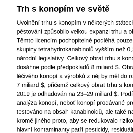
Trh s konopím ve světě
Uvolnění trhu s konopím v některých státec
pěstování způsobilo velkou expanzi trhu a 
Těmto licencím pochopitelně podléhá pouze
skupiny tetrahydrokanabinolů vyšším než 0,
národní legislativy. Celkový obrat trhu s k
dosáhne podle předpokladů 8 miliard $. Ob
léčivého konopí a výrobků z něj by měl do
7 miliard $, přičemž celkový obrat trhu s 
2019 je odhadován na 23–29 miliard $. Podí
analýza konopí, neboť konopí prodávané pr
testováno na obsah kanabinoidů, ale také na
kromě jiného proto, aby se redukovalo rizik
hlavní kontaminanty patří pesticidy, residuál