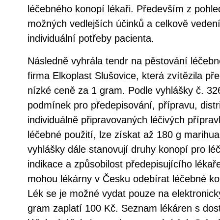
léčebného konopí lékaři. Především z pohle
možných vedlejších účinků a celkově veden
individuální potřeby pacienta.
Následně vyhrála tendr na pěstování léčeb
firma Elkoplast Slušovice, která zvítězila p
nízké ceně za 1 gram. Podle vyhlášky č. 32
podmínek pro předepisování, přípravu, distr
individuálně připravovaných léčivých přípr
léčebné použití, lze získat až 180 g marihua
vyhlášky dále stanovují druhy konopí pro léč
indikace a způsobilost předepisujícího léka
mohou lékárny v Česku odebírat léčebné ko
Lék se je možné vydat pouze na elektronický
gram zaplatí 100 Kč. Seznam lékáren s do