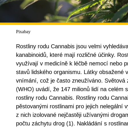
Pixabay
Rostliny rodu Cannabis jsou velmi vyhledáv
kanabinoidů, které mají rozličné účinky. Ros
využívají v medicíně k léčbě nemocí nebo p
stavů lidského organismu. Látky obsažené v t
vnímání, což je často zneužíváno. Světová 
(WHO) uvádí, že 147 milionů lidí na celém 
rostliny rodu Cannabis. Rostliny rodu Cannab
pěstovanými rostlinami pro jejich nelegální v
z nich izolované nejčastěji užívanými droga
počtu záchytu drog (1). Nakládání s rostlin