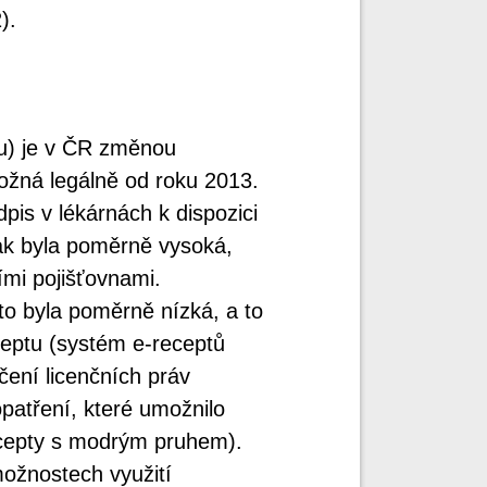
).
u) je v ČR změnou
možná legálně od roku 2013.
pis v lékárnách k dispozici
ak byla poměrně vysoká,
mi pojišťovnami.
to byla poměrně nízká, a to
ceptu (systém e-receptů
čení licenčních práv
patření, které umožnilo
 recepty s modrým pruhem).
ožnostech využití