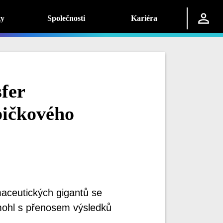
ty
Společnosti
Kariéra
fer
pičkového
maceutických gigantů se
mohl s přenosem výsledků