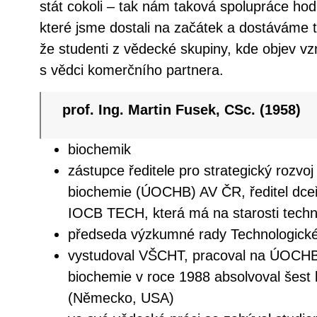
stát cokoli – tak nám taková spolupráce ho
které jsme dostali na začátek a dostáváme 
že studenti z vědecké skupiny, kde objev vz
s vědci komerčního partnera.
prof. Ing. Martin Fusek, CSc. (1958)
biochemik
zástupce ředitele pro strategický rozvo
biochemie (ÚOCHB) AV ČR, ředitel dceř
IOCB TECH, která má na starosti techno
předseda výzkumné rady Technologick
vystudoval VŠCHT, pracoval na ÚOCHB
biochemie v roce 1988 absolvoval šest l
(Německo, USA)