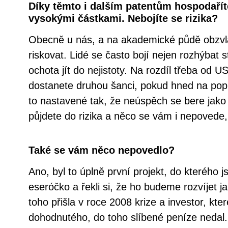
Díky těmto i dalším patentům hospodařít
vysokými částkami. Nebojíte se rizika?
Obecně u nás, a na akademické půdě obzvlá
riskovat. Lidé se často bojí nejen rozhýbat st
ochota jít do nejistoty. Na rozdíl třeba od 
dostanete druhou šanci, pokud hned na pop
to nastavené tak, že neúspěch se bere jako 
půjdete do rizika a něco se vám i nepovede,
Také se vám něco nepovedlo?
Ano, byl to úplně první projekt, do kterého js
eseróčko a řekli si, že ho budeme rozvíjet j
toho přišla v roce 2008 krize a investor, kte
dohodnutého, do toho slíbené peníze nedal.