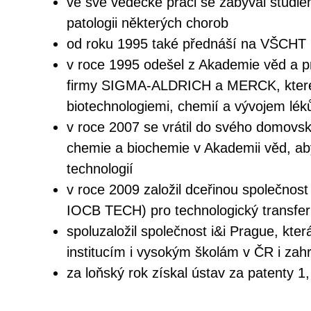
ve své vědecké práci se zabýval studie
patologii některých chorob
od roku 1995 také přednáší na VŠCHT
v roce 1995 odešel z Akademie věd a p
firmy SIGMA-ALDRICH a MERCK, které
biotechnologiemi, chemií a vývojem lék
v roce 2007 se vrátil do svého domovs
chemie a biochemie v Akademii věd, ab
technologií
v roce 2009 založil dceřinou společnos
IOCB TECH) pro technologický transfer
spoluzaložil společnost i&i Prague, kt
institucím i vysokým školám v ČR i zahr
za loňský rok získal ústav za patenty 1,