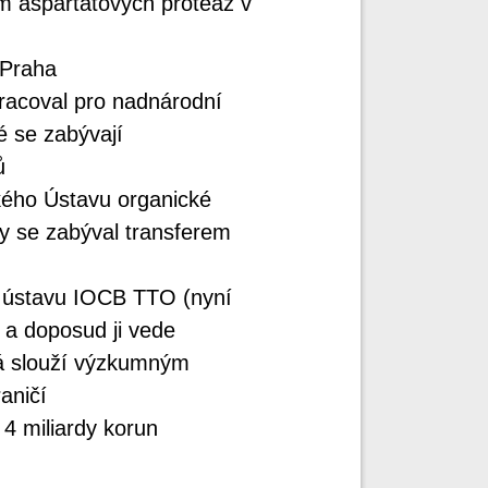
m aspartátových proteáz v
 Praha
racoval pro nadnárodní
 se zabývají
ů
kého Ústavu organické
y se zabýval transferem
t ústavu IOCB TTO (nyní
 a doposud ji vede
erá slouží výzkumným
aničí
 4 miliardy korun