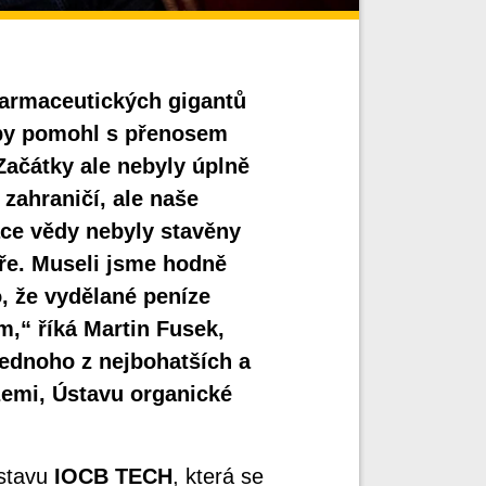
 farmaceutických gigantů
aby pomohl s přenosem
ačátky ale nebyly úplně
 zahraničí, ale naše
ace vědy nebyly stavěny
féře. Museli jsme hodně
o, že vydělané peníze
,“ říká Martin Fusek,
 jednoho z nejbohatších a
zemi, Ústavu organické
ústavu
IOCB TECH
, která se