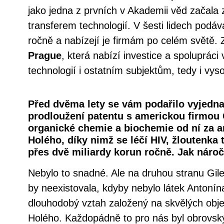
jako jedna z prvních v Akademii věd začala
transferem technologií. V šesti lidech podá
ročně a nabízejí je firmám po celém světě. Z
Prague
, která nabízí investice a spolupráci 
technologií i ostatním subjektům, tedy i vy
Před dvěma lety se vám podařilo vyjedna
prodloužení patentu s americkou firmou 
organické chemie a biochemie od ní za an
Holého, díky nimž se léčí HIV, žloutenka 
přes dvě miliardy korun ročně. Jak nároč
Nebylo to snadné. Ale na druhou stranu Gile
by neexistovala, kdyby nebylo látek Antonín
dlouhodobý vztah založený na skvělých obj
Holého. Každopádně to pro nás byl obrovs