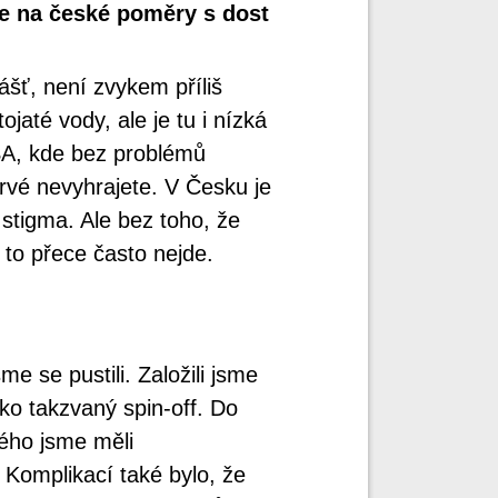
e na české poměry s dost
šť, není zvykem příliš
ojaté vody, ale je tu i nízká
USA, kde bez problémů
rvé nevyhrajete. V Česku je
stigma. Ale bez toho, že
 to přece často nejde.
me se pustili. Založili jsme
ako takzvaný spin-off. Do
rého jsme měli
 Komplikací také bylo, že