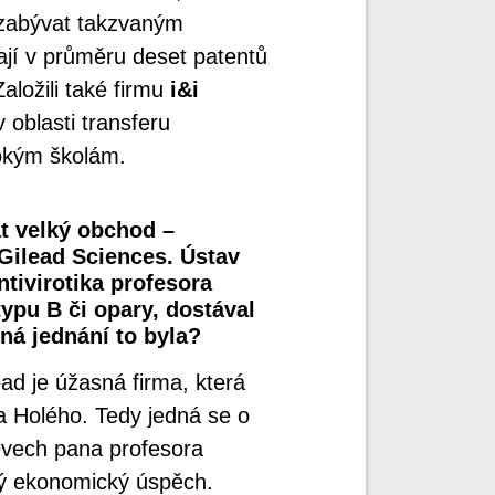
 zabývat takzvaným
vají v průměru deset patentů
aložili také firmu
i&i
v oblasti transferu
sokým školám.
t velký obchod –
Gilead Sciences. Ústav
tivirotika profesora
typu B či opary, dostával
ná jednání to byla?
ad je úžasná firma, která
a Holého. Tedy jedná se o
evech pana profesora
ký ekonomický úspěch.