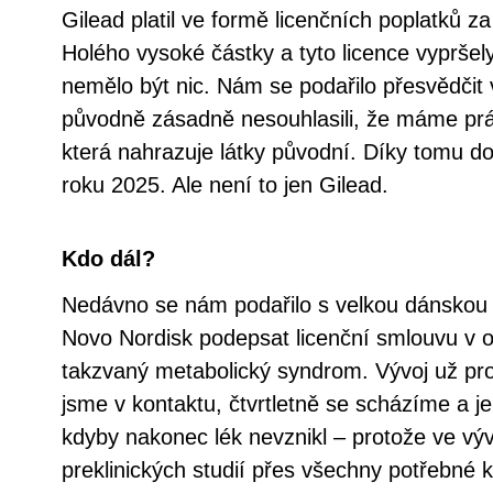
Gilead platil ve formě licenčních poplatků z
Holého vysoké částky a tyto licence vypršel
nemělo být nic. Nám se podařilo přesvědčit 
původně zásadně nesouhlasili, že máme práv
která nahrazuje látky původní. Díky tomu d
roku 2025. Ale není to jen Gilead.
Kdo dál?
Nedávno se nám podařilo s velkou dánskou 
Novo Nordisk podepsat licenční smlouvu v obl
takzvaný metabolický syndrom. Vývoj už prob
jsme v kontaktu, čtvrtletně se scházíme a je
kdyby nakonec lék nevznikl – protože ve vývo
preklinických studií přes všechny potřebné k