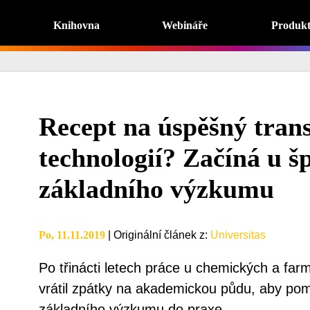
Knihovna
Webináře
Produk
Recept na úspěšný trans
technologií? Začíná u š
základního výzkumu
Po, 11.11.2019
|
Originální článek z
:
Universitas
Po třinácti letech práce u chemických a far
vrátil zpátky na akademickou půdu, aby po
základního výzkumu do praxe.