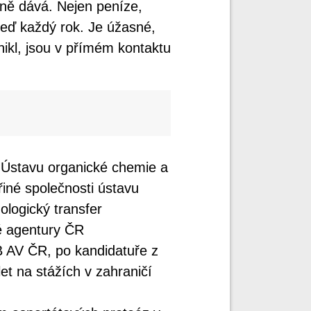
dně dává. Nejen peníze,
teď každý rok. Je úžasné,
nikl, jsou v přímém kontaktu
j Ústavu organické chemie a
iné společnosti ústavu
logický transfer
é agentury ČR
 AV ČR, po kandidatuře z
et na stážích v zahraničí