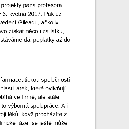
a projekty pana profesora
y 6. května 2017. Pak už
vedení Gileadu, ačkoliv
o získat něco i za látku,
ostáváme dál poplatky až do
farmaceutickou společností
asti látek, které ovlivňují
íhá ve firmě, ale stále
 to výborná spolupráce. A i
ji léků, když procházíte z
linické fáze, se ještě může