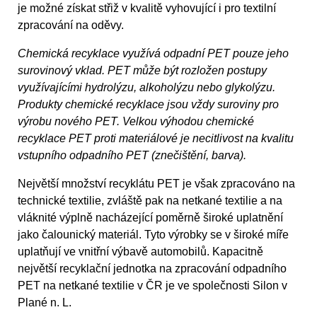
je možné získat střiž v kvalitě vyhovující i pro textilní
zpracování na oděvy.
Chemická recyklace využívá odpadní PET pouze jeho
surovinový vklad. PET může být rozložen postupy
využívajícími hydrolýzu, alkoholýzu nebo glykolýzu.
Produkty chemické recyklace jsou vždy suroviny pro
výrobu nového PET. Velkou výhodou chemické
recyklace PET proti materiálové je necitlivost na kvalitu
vstupního odpadního PET (znečištění, barva).
Největší množství recyklátu PET je však zpracováno na
technické textilie, zvláště pak na netkané textilie a na
vláknité výplně nacházející poměrně široké uplatnění
jako čalounický materiál. Tyto výrobky se v široké míře
uplatňují ve vnitřní výbavě automobilů. Kapacitně
největší recyklační jednotka na zpracování odpadního
PET na netkané textilie v ČR je ve společnosti Silon v
Plané n. L.