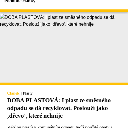
Podobné články
|
Článek
Plasty
DOBA PLASTOVÁ: I plast ze směsného
odpadu se dá recyklovat. Poslouží jako
‚dřevo‘, které nehnije
Většinu plastů v komunálním odpadu tvoří použité obaly a