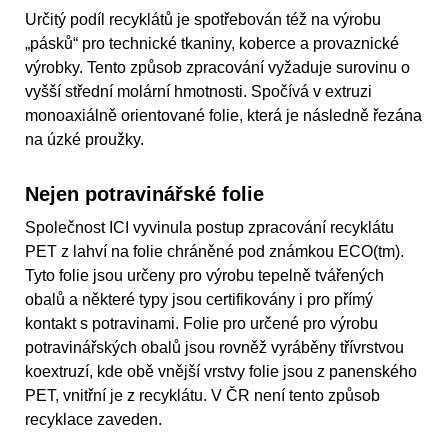
Určitý podíl recyklátů je spotřebován též na výrobu
„pásků“ pro technické tkaniny, koberce a provaznické
výrobky. Tento způsob zpracování vyžaduje surovinu o
vyšší střední molární hmotnosti. Spočívá v extruzi
monoaxiálně orientované folie, která je následně řezána
na úzké proužky.
Nejen potravinářské folie
Společnost ICI vyvinula postup zpracování recyklátu
PET z lahví na folie chráněné pod známkou ECO(tm).
Tyto folie jsou určeny pro výrobu tepelně tvářených
obalů a některé typy jsou certifikovány i pro přímý
kontakt s potravinami. Folie pro určené pro výrobu
potravinářských obalů jsou rovněž vyráběny třívrstvou
koextruzí, kde obě vnější vrstvy folie jsou z panenského
PET, vnitřní je z recyklátu. V ČR není tento způsob
recyklace zaveden.