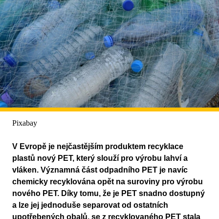
Pixabay
V Evropě je nejčastějším produktem recyklace
plastů nový PET, který slouží pro výrobu lahví a
vláken. Významná část odpadního PET je navíc
chemicky recyklována opět na suroviny pro výrobu
nového PET. Díky tomu, že je PET snadno dostupný
a lze jej jednoduše separovat od ostatních
upotřebených obalů, se z recyklovaného PET stala