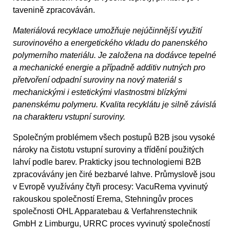
tavenině zpracováván.
Materiálová recyklace umožňuje nejúčinnější využití
surovinového a energetického vkladu do panenského
polymerního materiálu. Je založena na dodávce tepelné
a mechanické energie a případně additiv nutných pro
přetvoření odpadní suroviny na nový materiál s
mechanickými i estetickými vlastnostmi blízkými
panenskému polymeru. Kvalita recyklátu je silně závislá
na charakteru vstupní suroviny.
Společným problémem všech postupů B2B jsou vysoké
nároky na čistotu vstupní suroviny a třídění použitých
lahví podle barev. Prakticky jsou technologiemi B2B
zpracovávány jen čiré bezbarvé lahve. Průmyslově jsou
v Evropě využívány čtyři procesy: VacuRema vyvinutý
rakouskou společností Erema, Stehningův proces
společnosti OHL Apparatebau & Verfahrenstechnik
GmbH z Limburgu, URRC proces vyvinutý společností