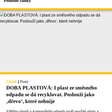
Podobné články
|
Článek
Plasty
DOBA PLASTOVÁ: I plast ze směsného
odpadu se dá recyklovat. Poslouží jako
‚dřevo‘, které nehnije
Většinu plastů v komunálním odpadu tvoří použité obaly a