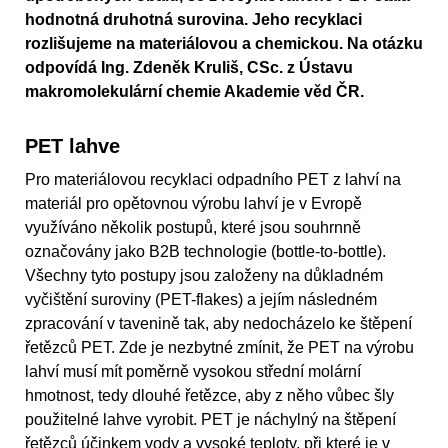
hodnotná druhotná surovina. Jeho recyklaci
rozlišujeme na materiálovou a chemickou. Na otázku
odpovídá Ing. Zdeněk Kruliš, CSc. z Ústavu
makromolekulární chemie Akademie věd ČR.
PET lahve
Pro materiálovou recyklaci odpadního PET z lahví na
materiál pro opětovnou výrobu lahví je v Evropě
využíváno několik postupů, které jsou souhrnně
označovány jako B2B technologie (bottle-to-bottle).
Všechny tyto postupy jsou založeny na důkladném
vyčištění suroviny (PET-flakes) a jejím následném
zpracování v tavenině tak, aby nedocházelo ke štěpení
řetězců PET. Zde je nezbytné zmínit, že PET na výrobu
lahví musí mít poměrně vysokou střední molární
hmotnost, tedy dlouhé řetězce, aby z něho vůbec šly
použitelné lahve vyrobit. PET je náchylný na štěpení
řetězců účinkem vody a vysoké teploty, při které je v