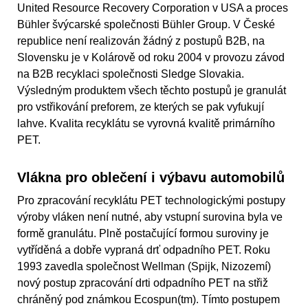
United Resource Recovery Corporation v USA a proces
Bühler švýcarské společnosti Bühler Group. V České
republice není realizován žádný z postupů B2B, na
Slovensku je v Kolárově od roku 2004 v provozu závod
na B2B recyklaci společnosti Sledge Slovakia.
Výsledným produktem všech těchto postupů je granulát
pro vstřikování preforem, ze kterých se pak vyfukují
lahve. Kvalita recyklátu se vyrovná kvalitě primárního
PET.
Vlákna pro oblečení i výbavu automobilů
Pro zpracování recyklátu PET technologickými postupy
výroby vláken není nutné, aby vstupní surovina byla ve
formě granulátu. Plně postačující formou suroviny je
vytříděná a dobře vypraná drť odpadního PET. Roku
1993 zavedla společnost Wellman (Spijk, Nizozemí)
nový postup zpracování drti odpadního PET na střiž
chráněný pod známkou Ecospun(tm). Tímto postupem