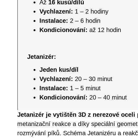
Až
16 kusů/dílů
Vychlazení:
1 – 2 hodiny
Instalace:
2 – 6 hodin
Kondicionování:
až 12 hodin
Jetanizér:
Jeden kus/díl
Vychlazení:
20 – 30 minut
Instalace:
1 – 5 minut
Kondicionování:
20 – 40 minut
Jetanizér je vytištěn 3D z nerezové oceli
p
metanizační reakce a díky speciální geometr
rozmývání píků. Schéma Jetanizéru a reak