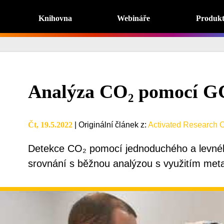
Knihovna
Webináře
Produk
Analýza CO₂ pomocí GC
Čt, 19.5.2022
|
Originální článek z
:
Activated Research 
Detekce CO₂ pomocí jednoduchého a levné
srovnání s běžnou analýzou s využitím meta