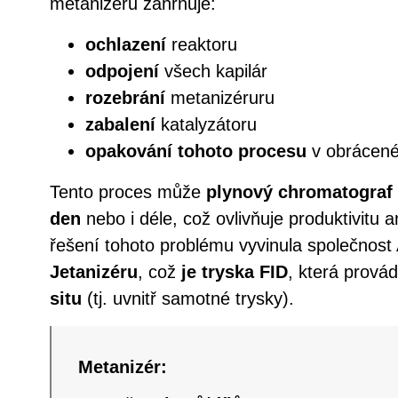
metanizéru zahrnuje:
ochlazení
reaktoru
odpojení
všech kapilár
rozebrání
metanizéruru
zabalení
katalyzátoru
opakování tohoto procesu
v obrácené
Tento proces může
plynový chromatograf 
den
nebo i déle, což ovlivňuje produktivitu a
řešení tohoto problému vyvinula společnos
Jetanizéru
, což
je tryska FID
, která prov
situ
(tj. uvnitř samotné trysky).
Metanizér: