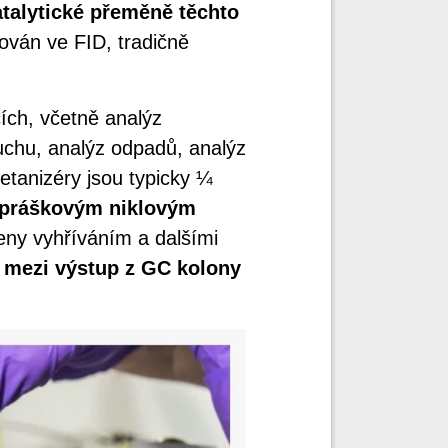
atalytické přeměně těchto
kován ve FID, tradičně
ích, včetně analýz
uchu, analýz odpadů, analýz
etanizéry jsou typicky ¼
 práškovým niklovým
eny vyhříváním a dalšími
u mezi výstup z GC kolony