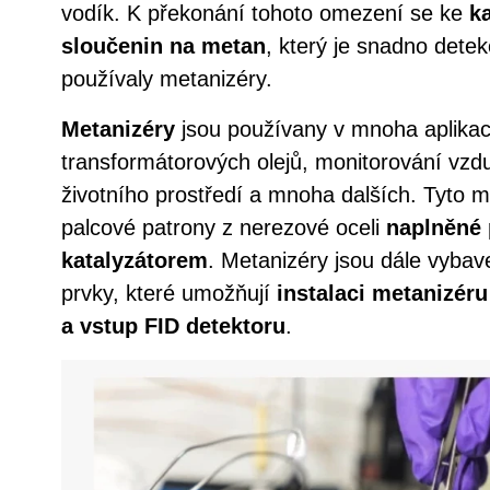
vodík. K překonání tohoto omezení se ke
k
sloučenin na metan
, který je snadno dete
používaly metanizéry.
Metanizéry
jsou používany v mnoha aplikac
transformátorových olejů, monitorování vzd
životního prostředí a mnoha dalších. Tyto m
palcové patrony z nerezové oceli
naplněné
katalyzátorem
. Metanizéry jsou dále vybav
prvky, které umožňují
instalaci metanizér
a vstup FID detektoru
.