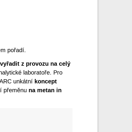
m pořadí.
vyřadit z provozu na celý
nalytické laboratoře. Pro
t ARC unkátní
koncept
ádí přeměnu
na metan in