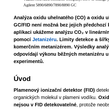
Agilent 5890/6890/7890/8890 GC
Analýza oxidu uhelnatého (CO) a oxidu u
GC/FID není možná bez jejich předchozí 
aplikaci ukážeme analýzu CO₂ v lineární
pomocí
Jetanizéru
. Limity detekce a šíř
komerčním metanizérem. Výsledky analý
odpovídají výkonu běžných metanizéru 
experimentů.
Úvod
Plamenový ionizační detektor (FID)
deteku
organických molekul v plameni vodíku.
Oxid
nejsou v FID detekovatelné
, protože neob