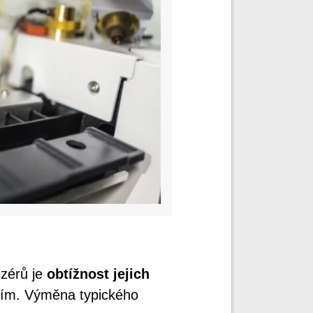
izérů je
obtížnost jejich
vním. Výměna typického