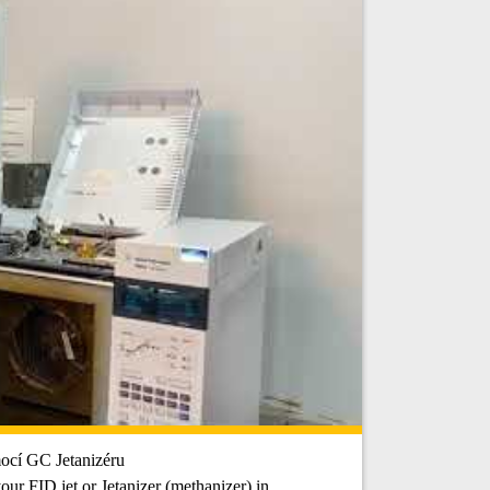
cí GC Jetanizéru
 FID jet or Jetanizer (methanizer) in