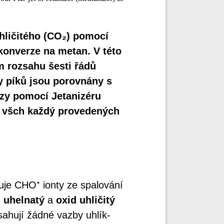
hličitého (CO₂) pomocí
konverze na metan. V této
m rozsahu šesti řádů
ky píků jsou porovnány s
zy pomocí Jetanizéru
u všch každý provedených
je CHO⁺ ionty ze spalování
 uhelnatý
a
oxid uhličitý
sahují žádné vazby uhlík-