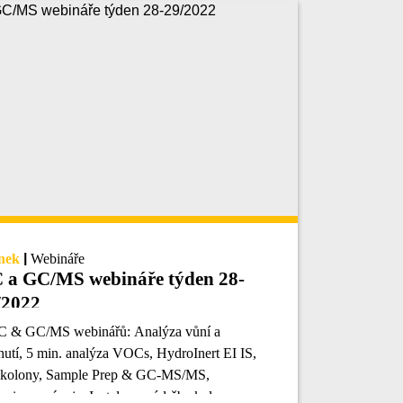
nek
|
Webináře
 a GC/MS webináře týden 28-
/2022
C & GC/MS webinářů: Analýza vůní a
hutí, 5 min. analýza VOCs, HydroInert EI IS,
kolony, Sample Prep & GC-MS/MS,
aviny a nápoje, Instalace a údržba kolon.