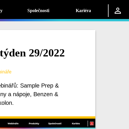
ty
Společnosti
Kariéra
týden 29/2022
ináře
binářů: Sample Prep &
iny a nápoje, Benzen &
kolon.