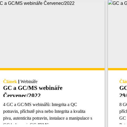
Článek
|
Webináře
Člá
GC a GC/MS webináře
GC
Červenec/2022
29
4 GC a GC/MS webinářů: Integrita a QC
8 G
potravin, příchutě piva nebo Integrita a kvalita
příc
piva, autenticita potravin, instalace a manipulace s
GC 
GC kolonami, GC-IRMS.
Potr