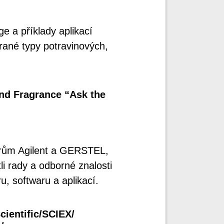
e a příklady aplikací
né typy potravinových,
and Fragrance “Ask the
ýrům Agilent a GERSTEL,
li rady a odborné znalosti
u, softwaru a aplikací.
ientific/SCIEX/