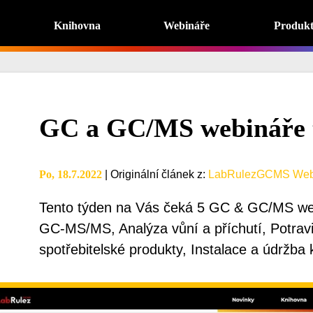
Knihovna
Webináře
Produk
GC a GC/MS webináře 
Po, 18.7.2022
|
Originální článek z
:
LabRulezGCMS Web
Tento týden na Vás čeká 5 GC & GC/MS we
GC-MS/MS, Analýza vůní a příchutí, Potrav
spotřebitelské produkty, Instalace a údržba 